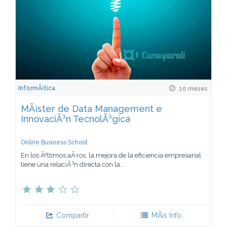
InformÃ¡tica
10 meses
MÃ¡ster de Data Management e
InnovaciÃ³n TecnolÃ³gica
Online Business School
En los Ãºltimos aÃ±os, la mejora de la eficiencia empresarial
tiene una relaciÃ³n directa con la...
Compartir
MÃ¡s Info