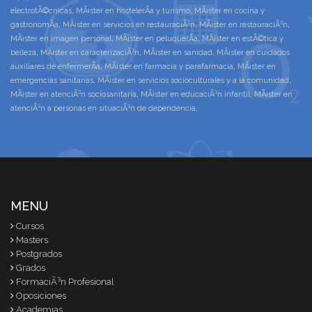
electrotÃ©cnicas
,
MÃ¡ster en hostelerÃ­a y turismo
,
MÃ¡ster en cocina y
gastronomÃ­a
,
MÃ¡ster en servicios en restauraciÃ³n
,
MÃ¡ster en restauraciÃ³n
,
MÃ¡ster en imagen personal
,
MÃ¡ster en peluquerÃ­a
,
MÃ¡ster en estÃ©tica y
belleza
,
MÃ¡ster en caracterizaciÃ³n
,
MÃ¡ster en sanidad
,
MÃ¡ster en cuidados
auxiliares de enfermerÃ­a
,
MÃ¡ster en farmacia y parafarmacia
,
MÃ¡ster en
emergencias sanitarias
,
MÃ¡ster en servicios socioculturales y a la comunidad
,
MÃ¡ster en atenciÃ³n sociosanitaria
,
MÃ¡ster en educaciÃ³n infantil
,
MÃ¡ster en
atenciÃ³n a personas en situaciÃ³n de dependencia
,
MENU
Cursos
Masters
Postgrados
Grados
FormaciÃ³n Profesional
Oposiciones
Academias