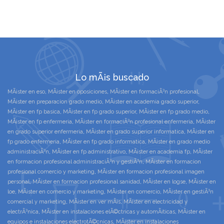
Lo mÃ¡s buscado
MÃ¡ster en eso
,
MÃ¡ster en oposiciones
,
MÃ¡ster en formaciÃ³n profesional
,
MÃ¡ster en preparacion grado medio
,
MÃ¡ster en academia grado superior
,
MÃ¡ster en fp basica
,
MÃ¡ster en fp grado superior
,
MÃ¡ster en fp grado medio
,
MÃ¡ster en fp enfermeria
,
MÃ¡ster en formaciÃ³n profesional enfermeria
,
MÃ¡ster
en grado superior enfermeria
,
MÃ¡ster en grado superior informatica
,
MÃ¡ster en
fp grado enfermeria
,
MÃ¡ster en fp grado informatica
,
MÃ¡ster en grado medio
administraciÃ³n
,
MÃ¡ster en fp administrativo
,
MÃ¡ster en academia fp
,
MÃ¡ster
en formacion profesional administraciÃ³n y gestiÃ³n
,
MÃ¡ster en formacion
profesional comercio y marketing
,
MÃ¡ster en formacion profesional imagen
personal
,
MÃ¡ster en formacion profesional sanidad
,
MÃ¡ster en logse
,
MÃ¡ster en
loe
,
MÃ¡ster en comercio y marketing
,
MÃ¡ster en comercio
,
MÃ¡ster en gestiÃ³n
comercial y marketing
,
MÃ¡ster en ver mÃ¡s
,
MÃ¡ster en electricidad y
electrÃ³nica
,
MÃ¡ster en instalaciones elÃ©ctricas y automÃ¡ticas
,
MÃ¡ster en
equipos e instalaciones electrotÃ©cnicas
,
MÃ¡ster en instalaciones