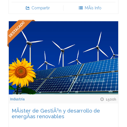
Compartir
MÃ¡s Info
Industria
1500h
MÃ¡ster de GestiÃ³n y desarrollo de
energÃ­as renovables