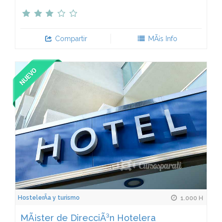
Compartir
MÃ¡s Info
HostelerÃ­a y turismo
1.000 H
MÃ¡ster de DirecciÃ³n Hotelera