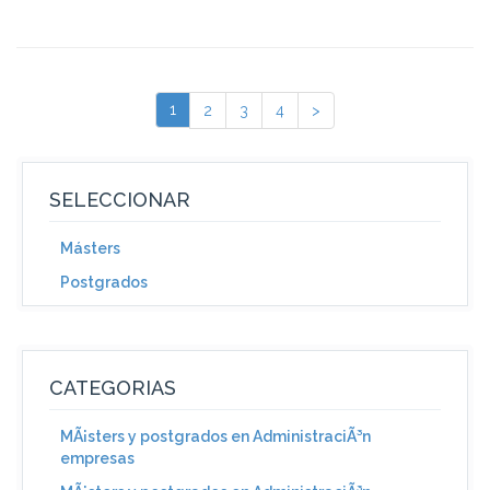
1
2
3
4
>
SELECCIONAR
Másters
Postgrados
CATEGORIAS
MÃ¡sters y postgrados en AdministraciÃ³n
empresas