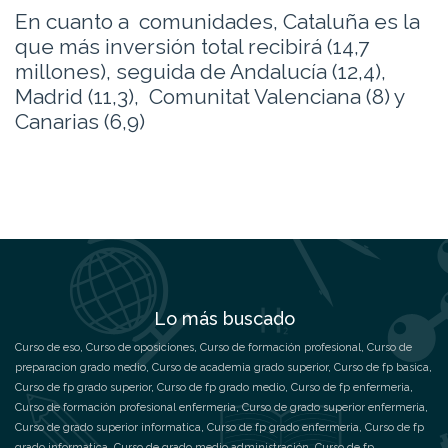
En cuanto a
comunidades, Cataluña es la
que más inversión total recibirá (14,7
millones), seguida de Andalucía (12,4),
Madrid (11,3), Comunitat Valenciana (8) y
Canarias (6,9)
Lo más buscado
Curso de eso
,
Curso de oposiciones
,
Curso de formación profesional
,
Curso de
preparacion grado medio
,
Curso de academia grado superior
,
Curso de fp basica
,
Curso de fp grado superior
,
Curso de fp grado medio
,
Curso de fp enfermeria
,
Curso de formación profesional enfermeria
,
Curso de grado superior enfermeria
,
Curso de grado superior informatica
,
Curso de fp grado enfermeria
,
Curso de fp
grado informatica
,
Curso de grado medio administración
,
Curso de fp