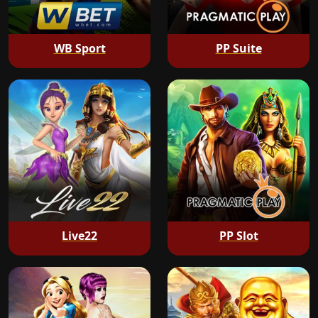
WB Sport
PP Suite
Live22
PP Slot