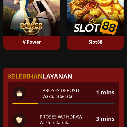
V Power
Slot88
KELEBIHAN
LAYANAN
PROSES DEPOSIT
1 mins
Waktu rata-rata
PROSES WITHDRAW
3 mins
Waktu rata-rata