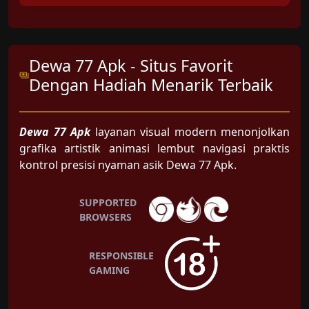
Dewa 77 Apk - Situs Favorit
Dengan Hadiah Menarik Terbaik
Dewa 77 Apk
layanan visual modern menonjolkan
grafika artistik animasi lembut navigasi praktis
kontrol presisi nyaman asik Dewa 77 Apk.
SUPPORTED
BROWSERS
RESPONSIBLE
GAMING