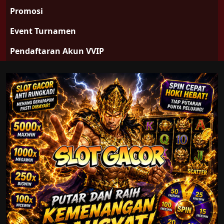
Promosi
Event Turnamen
Pendaftaran Akun VVIP