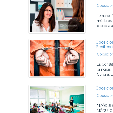
Oposicion
Temario: 
módulos L
capacita a
Oposición
Penitenci
Oposicion
La Constit
principis.
Corona. L
Oposició
Oposicio
* MÓDULO
MÓDULO I