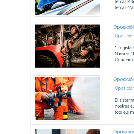
temas)Adm
temas)Mate
Oposició
Oposicio
* Legislac
Navarra *
Conocimie
Oposició
Oposicio
El sistem
nostres a
tots els m
Oposició