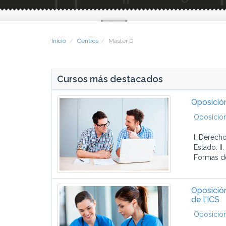
Inicio
Centros
Master D
Cursos más destacados
Oposición
Oposicion
I. Derecho
Estado. II
Formas de
Oposición
de l'ICS
Oposicion