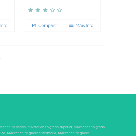
Info
Compartir
MÃ¡s Info
ster en fp basica
,
MÃ¡ster en fp grado superior
,
MÃ¡ster en fp grado
tica
,
MÃ¡ster en fp grado enfermeria
,
MÃ¡ster en fp grado