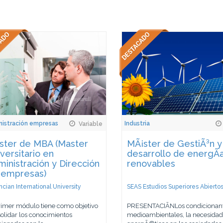
istración empresas
Industria
Variable
ster de MBA (Master
MÃ¡ster de GestiÃ³n y
versitario en
desarrollo de energÃ­
inistración y Dirección
renovables
 empresas)
ncian International University
SEAS Estudios Superiores Abierto
rimer módulo tiene como objetivo
PRESENTACIÃNLos condicionan
olidar los conocimientos
medioambientales, la necesida