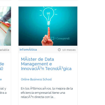
InformÃ¡tica
ariable
10 meses
MÃ¡ster de Data
de
Management e
l)
InnovaciÃ³n TecnolÃ³gica
de
Online Business School
ial y
En los Ãºltimos aÃ±os, la mejora de la
tra a
eficiencia empresarial tiene una
relaciÃ³n directa con la...