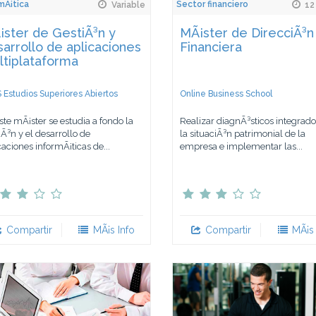
mÃ¡tica
Sector financiero
Variable
12
ster de GestiÃ³n y
MÃ¡ster de DirecciÃ³n
arrollo de aplicaciones
Financiera
ltiplataforma
 Estudios Superiores Abiertos
Online Business School
ste mÃ¡ster se estudia a fondo la
Realizar diagnÃ³sticos integrado
iÃ³n y el desarrollo de
la situaciÃ³n patrimonial de la
caciones informÃ¡ticas de...
empresa e implementar las...
Compartir
MÃ¡s Info
Compartir
MÃ¡s 