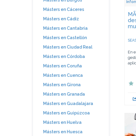
Másters en Burgos
Infor
Másters en Cáceres
MÃ¡
Másters en Cádiz
des
mu
Másters en Cantabria
Másters en Castellón
SEAS
Másters en Ciudad Real
En e
Másters en Córdoba
gest
apli
Másters en Coruña
Másters en Cuenca
Másters en Girona
Másters en Granada
Másters en Guadalajara
Másters en Guipúzcoa
Másters en Huelva
Másters en Huesca