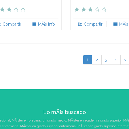
Compartir
MÃ¡s Info
Compartir
MÃ¡s 
1
2
3
4
>
Lo mÃ¡s buscado
esional
,
MÃ¡ster en preparacion grado medio
,
MÃ¡ster en academia grado superior
,
MÃ¡
l enfermeria
,
MÃ¡ster en grado superior enfermeria
,
MÃ¡ster en grado superior informa