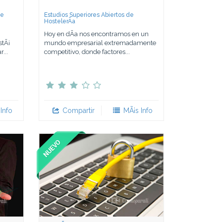
de
Estudios Superiores Abiertos de
HostelerÃ­a
Hoy en dÃ­a nos encontramos en un
stÃ¡
mundo empresarial extremadamente
...
competitivo, donde factores...
Info
Compartir
MÃ¡s Info