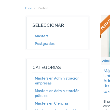
Inicio
Másters
SELECCIONAR
Másters
Postgrados
Admin
CATEGORIAS
Má
Uni
Másters en Administración
Adm
empresas
de
Másters en Administración
Vale
pública
El p
Másters en Ciencias
cons