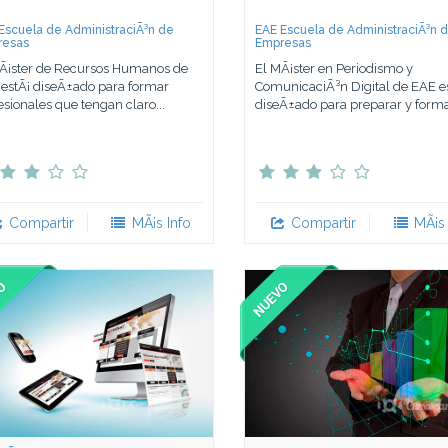
Escuela de AdministraciÃ³n de
EAE Escuela de AdministraciÃ³n 
resas
Empresas
Ã¡ster de Recursos Humanos de
El MÃ¡ster en Periodismo y
estÃ¡ diseÃ±ado para formar
ComunicaciÃ³n Digital de EAE e
esionales que tengan claro...
diseÃ±ado para preparar y formar
Compartir
MÃ¡s Info
Compartir
MÃ¡s 