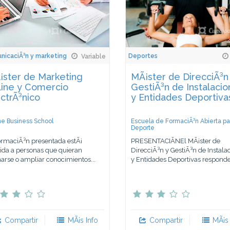
icaciÃ³n y marketing
Deportes
Variable
¡ster de Marketing
MÃ¡ster de DirecciÃ³n
line y Comercio
GestiÃ³n de Instalaci
ctrÃ³nico
y Entidades Deportiva
ne Business School
Escuela de FormaciÃ³n Abierta pa
Deporte
ormaciÃ³n presentada estÃ¡
PRESENTACIÃNEl MÃ¡ster de
gida a personas que quieran
DirecciÃ³n y GestiÃ³n de Instala
arse o ampliar conocimientos...
y Entidades Deportivas responde 
Compartir
MÃ¡s Info
Compartir
MÃ¡s 