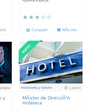
.
Aprende a aplicar...
Info
Compartir
MÃ¡s Info
HostelerÃ­a y turismo
ariable
1.000 H
o y
MÃ¡ster de DirecciÃ³n
Hotelera