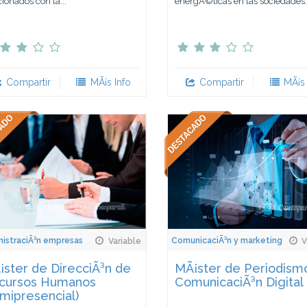
cionados con la...
energÃ©ticas en las sociedades..
Compartir
MÃ¡s Info
Compartir
MÃ¡s 
istraciÃ³n empresas
ComunicaciÃ³n y marketing
Variable
V
ster de DirecciÃ³n de
MÃ¡ster de Periodism
cursos Humanos
ComunicaciÃ³n Digital
mipresencial)