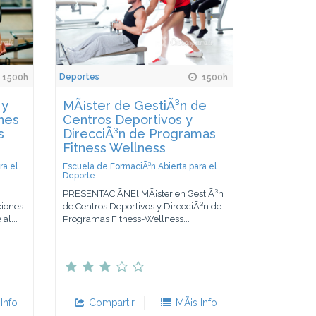
Deportes
1500h
1500h
 y
MÃ¡ster de GestiÃ³n de
ones
Centros Deportivos y
s
DirecciÃ³n de Programas
Fitness Wellness
ra el
Escuela de FormaciÃ³n Abierta para el
Deporte
PRESENTACIÃNEl MÃ¡ster en GestiÃ³n
ciones
de Centros Deportivos y DirecciÃ³n de
al...
Programas Fitness-Wellness...
Info
Compartir
MÃ¡s Info