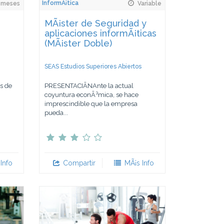
InformÃ¡tica
 meses
Variable
MÃ¡ster de Seguridad y
aplicaciones informÃ¡ticas
(MÃ¡ster Doble)
SEAS Estudios Superiores Abiertos
s de
PRESENTACIÃNAnte la actual
coyuntura econÃ³mica, se hace
imprescindible que la empresa
pueda...
Info
Compartir
MÃ¡s Info