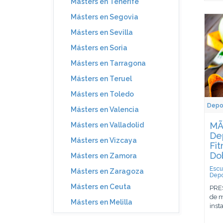
Másters en Tenerife
Másters en Segovia
Másters en Sevilla
Másters en Soria
Másters en Tarragona
Másters en Teruel
Másters en Toledo
Depo
Másters en Valencia
MÃ
Másters en Valladolid
De
Másters en Vizcaya
Fit
Do
Másters en Zamora
Escu
Másters en Zaragoza
Depo
Másters en Ceuta
PRES
de m
Másters en Melilla
insta