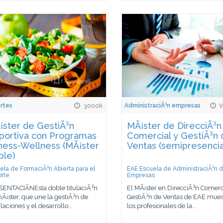
rtes
AdministraciÃ³n empresas
3000h
V
¡ster de GestiÃ³n
MÃ¡ster de DirecciÃ³n
portiva con Programas
Comercial y GestiÃ³n 
ness-Wellness (MÃ¡ster
Ventas (semipresencia
ble)
ela de FormaciÃ³n Abierta para el
EAE Escuela de AdministraciÃ³n 
rte
Empresas
ENTACIÃNEsta doble titulaciÃ³n
El MÃ¡ster en DirecciÃ³n Comerc
Ã¡ster, que une la gestiÃ³n de
GestiÃ³n de Ventas de EAE mues
laciones y el desarrollo...
los profesionales de la...