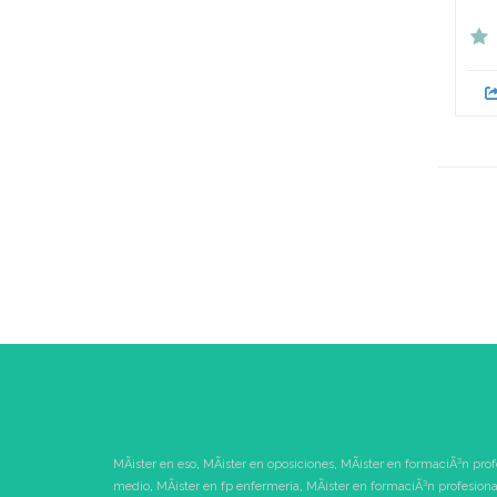
MÃ¡ster en eso
,
MÃ¡ster en oposiciones
,
MÃ¡ster en formaciÃ³n prof
medio
,
MÃ¡ster en fp enfermeria
,
MÃ¡ster en formaciÃ³n profesiona