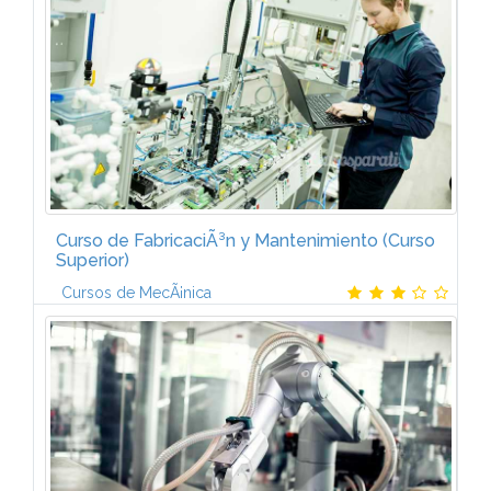
PROGRAMABLES I (6 ECTS)IntroducciÃ³n a la
automatizaciÃ³n. Elementos de un sistema...
Curso de FabricaciÃ³n y Mantenimiento (Curso
Superior)
Cursos de MecÃ¡nica
ESTUDIO DEL TRABAJO Y MEJORA DE
MÃTODOSIntroducciÃ³n al estudio del trabajo.
IntroducciÃ³n a los sistemas de medida de tiempo.
Estudio de tiempos: la tÃ©cnica del cronometraje...