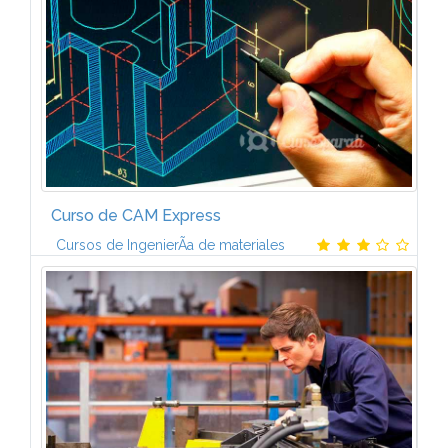
Magnitudes fÃ­sicas y medidas. EvoluciÃ³n histÃ³rica.
Principales...
Curso de CAM Express
Cursos de IngenierÃ­a de materiales
1. INTRODUCCIÃN AL MECANIZADO 2. LA
SECUENCIA DE TRABAJO Arranque de la aplicaciÃ³n
de fabricaciÃ³n. Explorando el interfaz de
fabricaciÃ³n. DefiniciÃ³n de la geometrÃ­a.
DefiniciÃ³n...