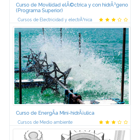
Curso de Movilidad elÃ©ctrica y con hidrÃ³geno
(Programa Superior)
Cursos de Electricidad y electrÃ³nica
El Curso Superior en Movilidad ElÃ©ctrica y con
HidrÃ³geno estÃ¡ formado por tres
mÃ³dulos:PROCESOS DE HIDRÃGENO Y PILAS DE
COMBUSTIBLE (6 ECTS)Conceptos generales.
ProducciÃ³n de...
Curso de EnergÃ­a Mini-hidrÃ¡ulica
Cursos de Medio ambiente
UNIDAD 1. CONCEPTOS GENERALESIntroducciÃ³n a