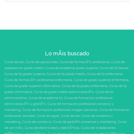
Lo mÃ¡s buscado
Curso de eso
,
Curso de oposiciones
,
Curso de formaciÃ³n profesional
,
Curso de
preparacion grado medio
,
Curso de academia grado superior
,
Curso de fp basica
,
Curso de fp grado superior
,
Curso de fp grado medio
,
Curso de fp enfermeria
,
Curso de formaciÃ³n profesional enfermeria
,
Curso de grado superior enfermeria
,
Curso de grado superior informatica
,
Curso de fp grado enfermeria
,
Curso de fp
grado informatica
,
Curso de grado medio administraciÃ³n
,
Curso de fp
administrativo
,
Curso de academia fp
,
Curso de formacion profesional
administraciÃ³n y gestiÃ³n
,
Curso de formacion profesional comercio y
marketing
,
Curso de formacion profesional imagen personal
,
Curso de formacion
profesional sanidad
,
Curso de logse
,
Curso de loe
,
Curso de comercio y
marketing
,
Curso de comercio
,
Curso de gestiÃ³n comercial y marketing
,
Curso
de ver mÃ¡s
,
Curso de electricidad y electrÃ³nica
,
Curso de instalaciones
elÃ©ctricas y automÃ¡ticas
,
Curso de equipos e instalaciones electrotÃ©cnicas
,