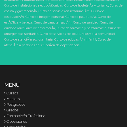
Curso de instalaciones electrotÃ©cnicas
,
Curso de hostelerÃ­a y turismo
,
Curso de
cocina y gastronomÃ­a
,
Curso de servicios en restauraciÃ³n
,
Curso de
restauraciÃ³n
,
Curso de imagen personal
,
Curso de peluquerÃ­a
,
Curso de
estÃ©tica y belleza
,
Curso de caracterizaciÃ³n
,
Curso de sanidad
,
Curso de
cuidados auxiliares de enfermerÃ­a
,
Curso de farmacia y parafarmacia
,
Curso de
emergencias sanitarias
,
Curso de servicios socioculturales y a la comunidad
,
Curso de atenciÃ³n sociosanitaria
,
Curso de educaciÃ³n infantil
,
Curso de
atenciÃ³n a personas en situaciÃ³n de dependencia
,
MENU
Cursos
Masters
Postgrados
Grados
FormaciÃ³n Profesional
Oposiciones