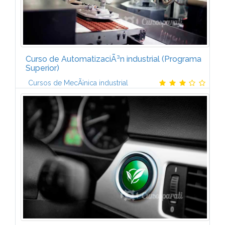
Curso de AutomatizaciÃ³n industrial (Programa
Superior)
Cursos de MecÃ¡nica industrial
El curso superior en automatizaciÃ³n industrial estÃ¡
formado por cuatro mÃ³dulos:AUTÃMATAS
PROGRAMABLES I (6 ECTS)IntroducciÃ³n a la
automatizaciÃ³n. Elementos de un sistema...