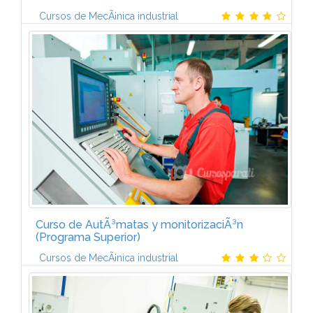
Cursos de MecÃ¡nica industrial
El programa de Experto en GestiÃ³n del
Mantenimiento estÃ¡ formado por seis
mÃ³dulos:GESTIÃN DEL MANTENIMIENTO I (6
ECTS)IntroducciÃ³n a la gestiÃ³n del mantenimiento.
ClasificaciÃ³n...
Curso de AutÃ³matas y monitorizaciÃ³n
(Programa Superior)
Cursos de MecÃ¡nica industrial
El Curso Superior de AutÃ³matas y MonitorizaciÃ³n
estÃ¡ formado por tres mÃ³dulos:AUTÃMATAS