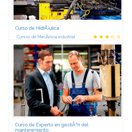
Curso de HidrÃ¡ulica
Cursos de MecÃ¡nica industrial
1. INTRODUCCIÃN A LA HIDRÃULICAIntroducciÃ³n a
la hidrÃ¡ulica. Aplicaciones de la oleohidrÃ¡ulica.
Principios fÃ­sicos. Principio de Pascal (aplicaciones).
Fluidos hidrÃ¡ulicos.2...
Curso de Experto en gestiÃ³n del
mantenimiento