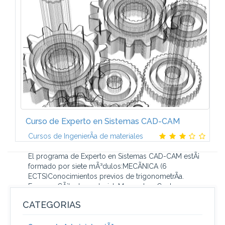
la energÃ­a hidroelÃ©ctrica. SituaciÃ³n actual de la
energÃ­a hidroelÃ©ctrica. Elementos constitutivos.
Minicentrales hidroelÃ©ctricas...
Curso de Experto en Sistemas CAD-CAM
Cursos de IngenierÃ­a de materiales
El programa de Experto en Sistemas CAD-CAM estÃ¡
formado por siete mÃ³dulos:MECÃNICA (6
ECTS)Conocimientos previos de trigonometrÃ­a.
Fuerzas. CÃ¡lculo vectorial. Momentos. Centros...
CATEGORIAS