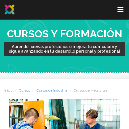
CURSOS Y FORMACIÓN
Aprende nuevas profesiones o mejora tu currículum y
sigue avanzando en tu desarrollo personal y profesional
Inicio
Cursos
Cursos de Industria
Cursos de Metalurgia