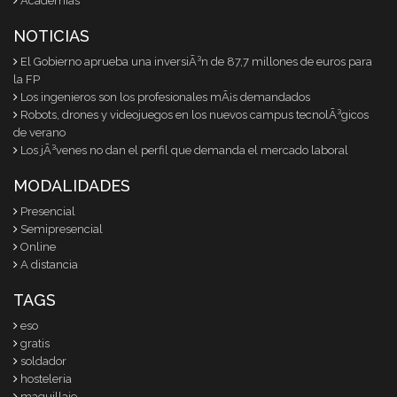
Academias
NOTICIAS
El Gobierno aprueba una inversiÃ³n de 87,7 millones de euros para
la FP
Los ingenieros son los profesionales mÃ¡s demandados
Robots, drones y videojuegos en los nuevos campus tecnolÃ³gicos
de verano
Los jÃ³venes no dan el perfil que demanda el mercado laboral
MODALIDADES
Presencial
Semipresencial
Online
A distancia
TAGS
eso
gratis
soldador
hosteleria
maquillaje