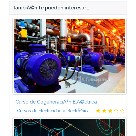
TambiÃ©n te pueden interesar...
Curso de CogeneraciÃ³n ElÃ©ctrica
Cursos de Electricidad y electrÃ³nica
El curso estÃ¡ formado por seis mÃ³dulos:1.
ASPECTOS GENERALES DE LA
COGENERACIÃNCogeneraciÃ³n elÃ©ctrica.