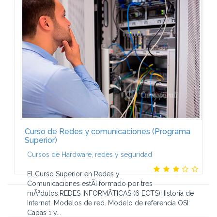
El programa de Experto en Aplicaciones
InformÃ¡ticas orientadas a Objetos estÃ¡ formado por
seis mÃ³dulos:VISUAL BASIC.NET (6 ECTS)Entorno
de Visual Studio.NET. PrÃ¡cticas...
Curso de Redes y comunicaciones (Programa
Superior)
Cursos de Hardware, redes y seguridad
El Curso Superior en Redes y
Comunicaciones estÃ¡ formado por tres
mÃ³dulos:REDES INFORMÃTICAS (6 ECTS)Historia de
Internet. Modelos de red. Modelo de referencia OSI:
Capas 1 y...