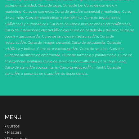
profesional sanidad
,
Curso de logse
,
Curso de loe
,
Curso de comercio y
marketing
,
Curso de comercio
,
Curso de gestiÃ³n comercial y marketing
,
Curso
de ver mÃ¡s
,
Curso de electricidad y electrÃ³nica
,
Curso de instalaciones
elÃ©ctricas y automÃ¡ticas
,
Curso de equipos e instalaciones electrotÃ©cnicas
,
Curso de instalaciones electrotÃ©cnicas
,
Curso de hostelerÃ­a y turismo
,
Curso de
cocina y gastronomÃ­a
,
Curso de servicios en restauraciÃ³n
,
Curso de
restauraciÃ³n
,
Curso de imagen personal
,
Curso de peluquerÃ­a
,
Curso de
estÃ©tica y belleza
,
Curso de caracterizaciÃ³n
,
Curso de sanidad
,
Curso de
cuidados auxiliares de enfermerÃ­a
,
Curso de farmacia y parafarmacia
,
Curso de
emergencias sanitarias
,
Curso de servicios socioculturales y a la comunidad
,
Curso de atenciÃ³n sociosanitaria
,
Curso de educaciÃ³n infantil
,
Curso de
atenciÃ³n a personas en situaciÃ³n de dependencia
,
MENU
Cursos
Masters
Postgrados