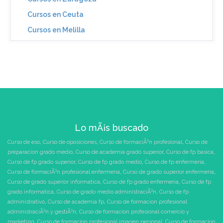
Cursos en Ceuta
Cursos en Melilla
Lo mÃ¡s buscado
Curso de eso
,
Curso de oposiciones
,
Curso de formaciÃ³n profesional
,
Curso de
preparacion grado medio
,
Curso de academia grado superior
,
Curso de fp basica
,
Curso de fp grado superior
,
Curso de fp grado medio
,
Curso de fp enfermeria
,
Curso de formaciÃ³n profesional enfermeria
,
Curso de grado superior enfermeria
,
Curso de grado superior informatica
,
Curso de fp grado enfermeria
,
Curso de fp
grado informatica
,
Curso de grado medio administraciÃ³n
,
Curso de fp
administrativo
,
Curso de academia fp
,
Curso de formacion profesional
administraciÃ³n y gestiÃ³n
,
Curso de formacion profesional comercio y
marketing
,
Curso de formacion profesional imagen personal
,
Curso de formacion