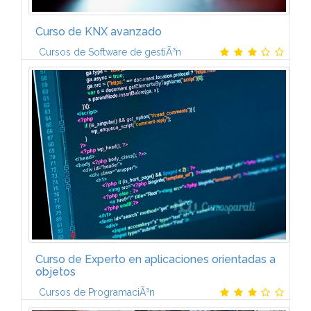
Curso de KNX avanzado
Cursos de Software de gestiÃ³n
BANDERASFlags. PLANIFICACIÃN ORIENTADA A LA
SEGURIDADGeneral. Consideraciones en cuanto al
software. APLICACIONES DEL ETSIntroducciÃ³n.
Requisitos del sistema. Licencias...
Curso de Experto en aplicaciones orientadas a
objetos
Cursos de ProgramaciÃ³n