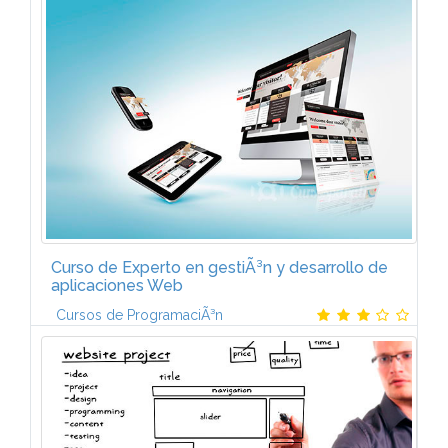
El videojuego: evoluciÃ³n y mercado OrÃ­genes
tÃ©cnicos y culturales de los videojuegos.
EvoluciÃ³n de la industria del videojuego. Internet y
su impacto en...
Curso de Experto en gestiÃ³n y desarrollo de
aplicaciones Web
Cursos de ProgramaciÃ³n
El programa de Experto en GestiÃ³n y Desarrollo de
Aplicaciones Web estÃ¡ formado por cinco
mÃ³dulos:VISUAL STUDIO.NET (6 ECTS)Entorno de
Visual Studio.NET. PrÃ¡cticas...