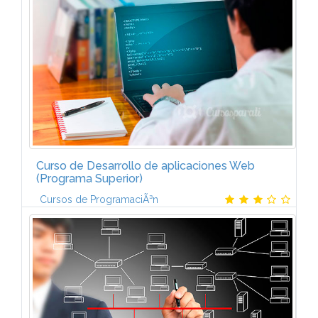
IntroducciÃ³n a java1. IntroducciÃ³n a android2.
Entorno de trabajo3. Nuestra primera aplicaciÃ³n...
Curso de Desarrollo de aplicaciones Web
(Programa Superior)
Cursos de ProgramaciÃ³n
El curso superior en desarrollo de aplicaciones Web
estÃ¡ formado por tres mÃ³dulos:DREAMWEAVER (6
ECTS)IntroducciÃ³n.Conceptos bÃ¡sicos de un
documento HTML. DiseÃ±o web...