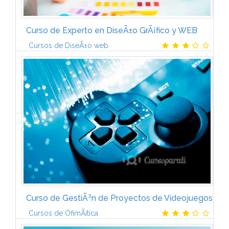
Curso de Experto en DiseÃ±o GrÃ¡fico y WEB
Cursos de DiseÃ±o web
DISEÃO GRÃFICO (6 ECTS)DISEÃO WEB (6 ECTS)
PROGRAMACIÃN WEB (6 ECTS)PHP MySQL (6 ECTS)
FOTOGRAFÃA DIGITAL (4 ECTS)TRATAMIENTO DE
LA IMAGEN CON PHOTOSHOP (6 ECTS)Modalidad...
Curso de GestiÃ³n de Proyectos de Videojuegos
Cursos de OfimÃ¡tica