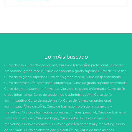
Lo mÃ¡s buscado
Curso de eso
,
Curso de oposiciones
,
Curso de formaciÃ³n profesional
,
Curso de
preparacion grado medio
,
Curso de academia grado superior
,
Curso de fp basica
,
Curso de fp grado superior
,
Curso de fp grado medio
,
Curso de fp enfermeria
,
Curso de formaciÃ³n profesional enfermeria
,
Curso de grado superior enfermeria
,
Curso de grado superior informatica
,
Curso de fp grado enfermeria
,
Curso de fp
grado informatica
,
Curso de grado medio administraciÃ³n
,
Curso de fp
administrativo
,
Curso de academia fp
,
Curso de formacion profesional
administraciÃ³n y gestiÃ³n
,
Curso de formacion profesional comercio y
marketing
,
Curso de formacion profesional imagen personal
,
Curso de formacion
profesional sanidad
,
Curso de logse
,
Curso de loe
,
Curso de comercio y
marketing
,
Curso de comercio
,
Curso de gestiÃ³n comercial y marketing
,
Curso
de ver mÃ¡s
,
Curso de electricidad y electrÃ³nica
,
Curso de instalaciones