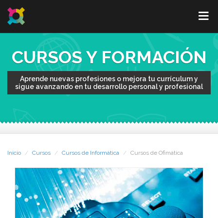
CURSOS Y FORMACIÓN
Aprende nuevas profesiones o mejora tu currículum y
sigue avanzando en tu desarrollo personal y profesional
Inicio
Cursos
Cursos de Informática
Cursos de Ofimática