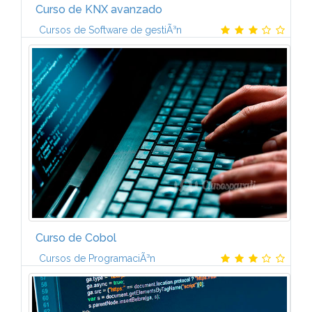
Curso de KNX avanzado
Cursos de Software de gestiÃ³n
BANDERASFlags. PLANIFICACIÃN ORIENTADA A LA
SEGURIDADGeneral. Consideraciones en cuanto al
software. APLICACIONES DEL ETSIntroducciÃ³n.
Requisitos del sistema. Licencias...
Curso de Cobol
Cursos de ProgramaciÃ³n
1. LENGUAJE DE PROGRAMACIÃN COBOL:
ASPECTOS GENERALESLenguaje de presentaciÃ³n