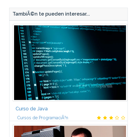
TambiÃ©n te pueden interesar...
Curso de Java
Cursos de ProgramaciÃ³n
El curso estÃ¡ formado por tres mÃ³dulos:1.
INTRODUCCIÃN A JAVAÂ¿QuÃ© es Java?.