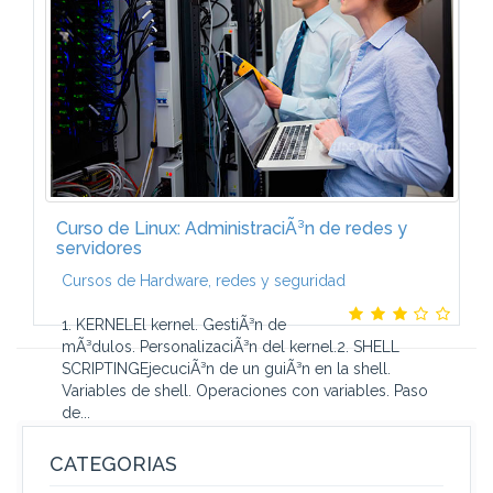
LA IMAGEN CON PHOTOSHOP (6 ECTS)Modalidad...
Curso de Linux: AdministraciÃ³n de redes y
servidores
Cursos de Hardware, redes y seguridad
1. KERNELEl kernel. GestiÃ³n de
mÃ³dulos. PersonalizaciÃ³n del kernel.2. SHELL
SCRIPTINGEjecuciÃ³n de un guiÃ³n en la shell.
Variables de shell. Operaciones con variables. Paso
de...
CATEGORIAS