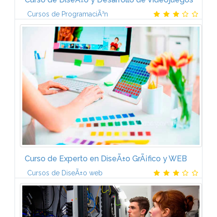
Cursos de ProgramaciÃ³n
El videojuego: evoluciÃ³n y mercado OrÃ­genes
tÃ©cnicos y culturales de los videojuegos.
EvoluciÃ³n de la industria del videojuego. Internet y
su impacto en...
Curso de Experto en DiseÃ±o GrÃ¡fico y WEB
Cursos de DiseÃ±o web
DISEÃO GRÃFICO (6 ECTS)DISEÃO WEB (6 ECTS)
PROGRAMACIÃN WEB (6 ECTS)PHP MySQL (6 ECTS)
FOTOGRAFÃA DIGITAL (4 ECTS)TRATAMIENTO DE