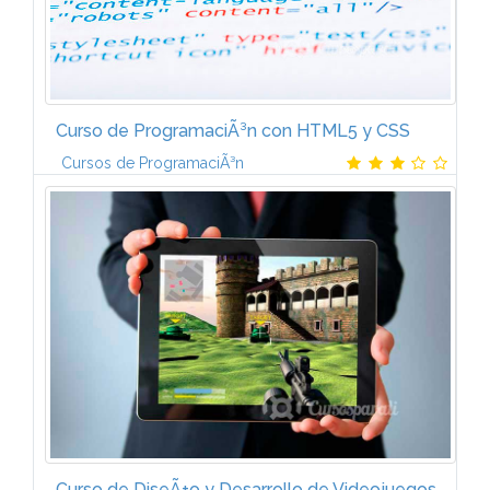
Curso de ProgramaciÃ³n con HTML5 y CSS
Cursos de ProgramaciÃ³n
Estructura de documentos en HTML Estructura del
cÃ³digo HMTL. Novedades en HMTL5. MigraciÃ³n de
HMTL4 a HMTL5. Formularios en HTML5. Hojas de...
Curso de DiseÃ±o y Desarrollo de Videojuegos