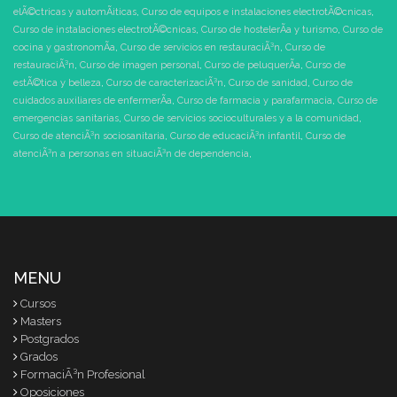
elÃ©ctricas y automÃ¡ticas
,
Curso de equipos e instalaciones electrotÃ©cnicas
,
Curso de instalaciones electrotÃ©cnicas
,
Curso de hostelerÃ­a y turismo
,
Curso de
cocina y gastronomÃ­a
,
Curso de servicios en restauraciÃ³n
,
Curso de
restauraciÃ³n
,
Curso de imagen personal
,
Curso de peluquerÃ­a
,
Curso de
estÃ©tica y belleza
,
Curso de caracterizaciÃ³n
,
Curso de sanidad
,
Curso de
cuidados auxiliares de enfermerÃ­a
,
Curso de farmacia y parafarmacia
,
Curso de
emergencias sanitarias
,
Curso de servicios socioculturales y a la comunidad
,
Curso de atenciÃ³n sociosanitaria
,
Curso de educaciÃ³n infantil
,
Curso de
atenciÃ³n a personas en situaciÃ³n de dependencia
,
MENU
Cursos
Masters
Postgrados
Grados
FormaciÃ³n Profesional
Oposiciones