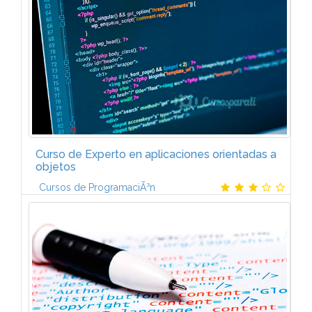
COBOL: PresentaciÃ³n. Componentes del lenguaje
COBOL. La sintaxis del lenguaje COBOL.2.
ESTRUCTURA...
Curso de Experto en aplicaciones orientadas a
objetos
Cursos de ProgramaciÃ³n
El programa de Experto en Aplicaciones
InformÃ¡ticas orientadas a Objetos estÃ¡ formado por
seis mÃ³dulos:VISUAL BASIC.NET (6 ECTS)Entorno
de Visual Studio.NET. PrÃ¡cticas...