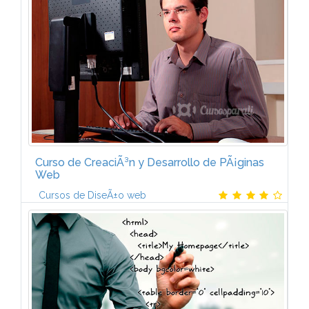
IntroducciÃ³n a la programaciÃ³n. Estructuras de
control. Procedimientos/Funciones. Paquetes...
Curso de CreaciÃ³n y Desarrollo de PÃ¡ginas
Web
Cursos de DiseÃ±o web
Historia y evoluciÃ³n de Internet. Internet como
mecanismo de comunicaciÃ³n. ConexiÃ³n a Internet.
TerminologÃ­a y protocolos. Los servicios de Internet
y su...