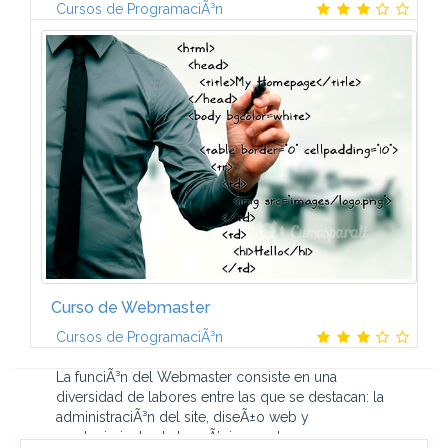
Cursos de ProgramaciÃ³n
1. LENGUAJE DE PROGRAMACIÃN COBOL:
ASPECTOS GENERALESLenguaje de presentaciÃ³n
COBOL: PresentaciÃ³n. Componentes del lenguaje
COBOL. La sintaxis del lenguaje COBOL.2.
ESTRUCTURA...
Curso de Webmaster
Cursos de ProgramaciÃ³n
La funciÃ³n del Webmaster consiste en una
diversidad de labores entre las que se destacan: la
administraciÃ³n del site, diseÃ±o web y
mantenimiento de las pÃ¡ginas web, programar...