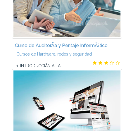
Curso de AuditorÃ­a y Peritaje InformÃ¡tico
Cursos de Hardware, redes y seguridad
1. INTRODUCCIÃN A LA
AUDITORÃAIntroducciÃ³n. DefiniciÃ³n de auditorÃ­a.
Control interno. Tipos de auditorÃ­a. Objetivos de
auditorÃ­a informÃ¡tica. DeterminaciÃ³n de la
informaciÃ³n y...