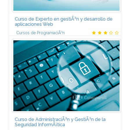
Curso de Experto en gestiÃ³n y desarrollo de
aplicaciones Web
Cursos de ProgramaciÃ³n
El programa de Experto en GestiÃ³n y Desarrollo de
Aplicaciones Web estÃ¡ formado por cinco
mÃ³dulos:VISUAL STUDIO.NET (6 ECTS)Entorno de
Visual Studio.NET. PrÃ¡cticas...
Curso de AdministraciÃ³n y GestiÃ³n de la
Seguridad InformÃ¡tica