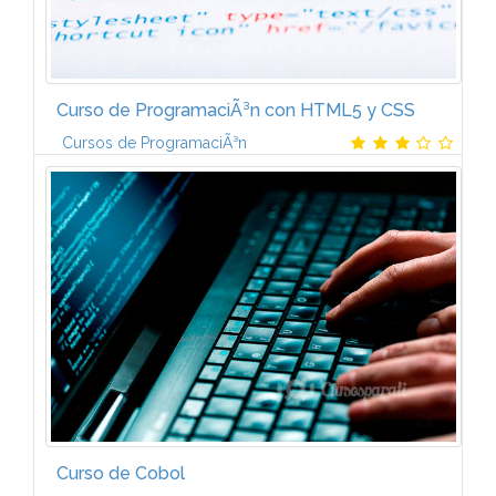
Curso de ProgramaciÃ³n con HTML5 y CSS
Cursos de ProgramaciÃ³n
Estructura de documentos en HTML Estructura del
cÃ³digo HMTL. Novedades en HMTL5. MigraciÃ³n de
HMTL4 a HMTL5. Formularios en HTML5. Hojas de...
Curso de Cobol