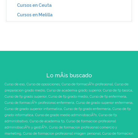
Cursos en Ceuta
Cursos en Melilla
Lo mÃ¡s buscado
Curso de eso
,
Curso de oposiciones
,
Curso de formaciÃ³n profesional
,
Curso de
preparacion grado medio
,
Curso de academia grado superior
,
Curso de fp basica
,
Curso de fp grado superior
,
Curso de fp grado medio
,
Curso de fp enfermeria
,
Curso de formaciÃ³n profesional enfermeria
,
Curso de grado superior enfermeria
,
Curso de grado superior informatica
,
Curso de fp grado enfermeria
,
Curso de fp
grado informatica
,
Curso de grado medio administraciÃ³n
,
Curso de fp
administrativo
,
Curso de academia fp
,
Curso de formacion profesional
administraciÃ³n y gestiÃ³n
,
Curso de formacion profesional comercio y
marketing
,
Curso de formacion profesional imagen personal
,
Curso de formacion