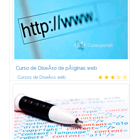
EvoluciÃ³n de la industria del videojuego. Internet y
su impacto en...
Curso de DiseÃ±o de pÃ¡ginas web
Cursos de DiseÃ±o web
1. INTRODUCCIÃNConceptos bÃ¡sicos. Â¿QuÃ© es
HTML?. Historia del HTML. El organismo W3C
(World Wide Web Consortium). HTML Y XHTML.
HTML y CSS. Navegadores.2. CONCEPTOS BÃSICOS
DE...