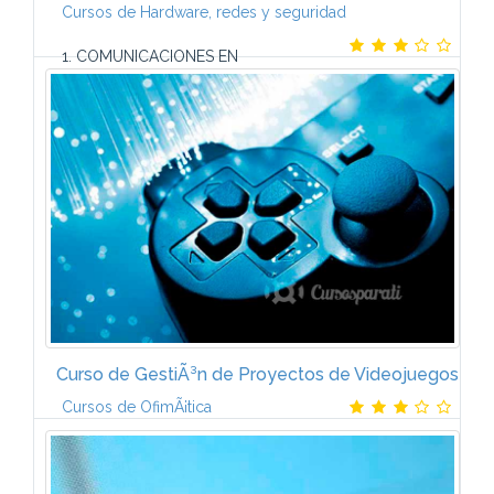
Cursos de Hardware, redes y seguridad
1. COMUNICACIONES EN
REDESConceptos bÃ¡sicos de comunicaciÃ³n en
redes. Infraestructura de la red de Ã¡rea local (LAN).
Redes de Ã¡rea extensa (WAN). WLAN. VPN Redes
virtuales...
Curso de GestiÃ³n de Proyectos de Videojuegos
Cursos de OfimÃ¡tica
El videojuego: evoluciÃ³n y mercado OrÃ­genes
tÃ©cnicos y culturales de los videojuegos.