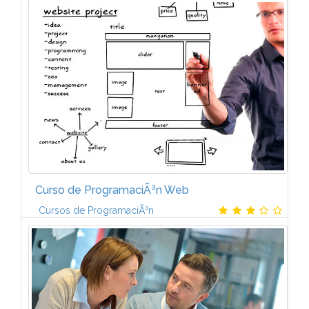
El videojuego: evoluciÃ³n y mercado OrÃ­genes
tÃ©cnicos y culturales de los videojuegos.
EvoluciÃ³n de la industria del videojuego. Internet y
su impacto en...
Curso de ProgramaciÃ³n Web
Cursos de ProgramaciÃ³n
1. LENGUAJE JAVASCRIPTÂ¿QuÃ© es javascript?.
Historia. Como incluir JavaScript en documentos
XHTML. Introducirlo en el mismo documento
XHTML. Definir JavaScript en un archivo...