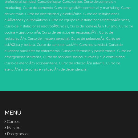
profesional sanidad
,
Curso de logse
,
Curso de loe
,
Curso de comercio y
marketing
,
Curso de comercio
,
Curso de gestiÃ³n comercial y marketing
,
Curso
de ver mÃ¡s
,
Curso de electricidad y electrÃ³nica
,
Curso de instalaciones
elÃ©ctricas y automÃ¡ticas
,
Curso de equipos e instalaciones electrotÃ©cnicas
,
Curso de instalaciones electrotÃ©cnicas
,
Curso de hostelerÃ­a y turismo
,
Curso de
cocina y gastronomÃ­a
,
Curso de servicios en restauraciÃ³n
,
Curso de
restauraciÃ³n
,
Curso de imagen personal
,
Curso de peluquerÃ­a
,
Curso de
estÃ©tica y belleza
,
Curso de caracterizaciÃ³n
,
Curso de sanidad
,
Curso de
cuidados auxiliares de enfermerÃ­a
,
Curso de farmacia y parafarmacia
,
Curso de
emergencias sanitarias
,
Curso de servicios socioculturales y a la comunidad
,
Curso de atenciÃ³n sociosanitaria
,
Curso de educaciÃ³n infantil
,
Curso de
atenciÃ³n a personas en situaciÃ³n de dependencia
,
MENU
Cursos
Masters
Postgrados