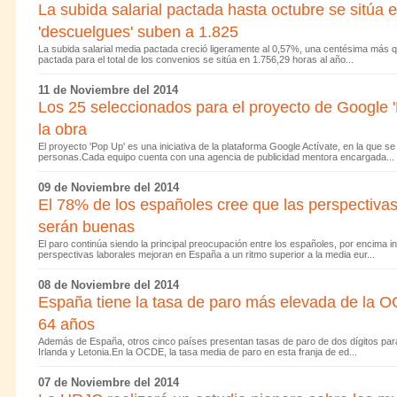
La subida salarial pactada hasta octubre se sitúa e
'descuelgues' suben a 1.825
La subida salarial media pactada creció ligeramente al 0,57%, una centésima más 
pactada para el total de los convenios se sitúa en 1.756,29 horas al año...
11 de Noviembre del 2014
Los 25 seleccionados para el proyecto de Google
la obra
El proyecto 'Pop Up' es una iniciativa de la plataforma Google Actívate, en la que s
personas.Cada equipo cuenta con una agencia de publicidad mentora encargada...
09 de Noviembre del 2014
El 78% de los españoles cree que las perspectivas
serán buenas
El paro continúa siendo la principal preocupación entre los españoles, por encima 
perspectivas laborales mejoran en España a un ritmo superior a la media eur...
08 de Noviembre del 2014
España tiene la tasa de paro más elevada de la O
64 años
Además de España, otros cinco países presentan tasas de paro de dos dígitos para 
Irlanda y Letonia.En la OCDE, la tasa media de paro en esta franja de ed...
07 de Noviembre del 2014