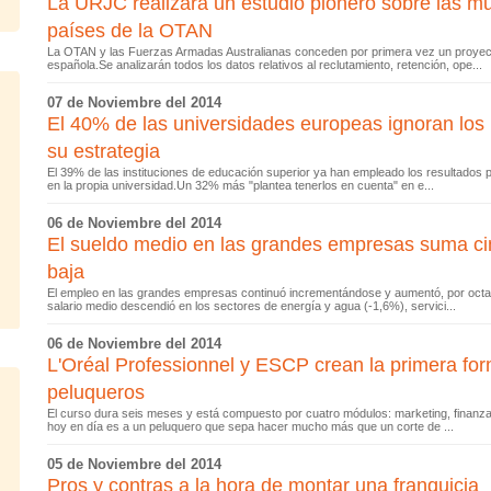
La URJC realizará un estudio pionero sobre las muj
países de la OTAN
La OTAN y las Fuerzas Armadas Australianas conceden por primera vez un proyect
española.Se analizarán todos los datos relativos al reclutamiento, retención, ope...
07 de Noviembre del 2014
El 40% de las universidades europeas ignoran los 
su estrategia
El 39% de las instituciones de educación superior ya han empleado los resultados 
en la propia universidad.Un 32% más "plantea tenerlos en cuenta" en e...
06 de Noviembre del 2014
El sueldo medio en las grandes empresas suma ci
baja
El empleo en las grandes empresas continuó incrementándose y aumentó, por octa
salario medio descendió en los sectores de energía y agua (-1,6%), servici...
06 de Noviembre del 2014
L'Oréal Professionnel y ESCP crean la primera for
peluqueros
El curso dura seis meses y está compuesto por cuatro módulos: marketing, finanzas
hoy en día es a un peluquero que sepa hacer mucho más que un corte de ...
05 de Noviembre del 2014
Pros y contras a la hora de montar una franquicia