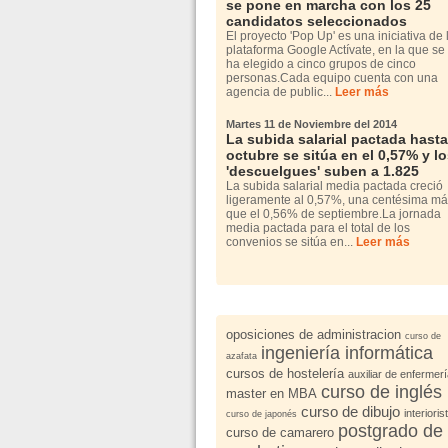
se pone en marcha con los 25
candidatos seleccionados
El proyecto 'Pop Up' es una iniciativa de 
plataforma Google Actívate, en la que se
ha elegido a cinco grupos de cinco
personas.Cada equipo cuenta con una
agencia de public...
Leer más
Martes 11 de Noviembre del 2014
La subida salarial pactada hasta
octubre se sitúa en el 0,57% y l
'descuelgues' suben a 1.825
La subida salarial media pactada creció
ligeramente al 0,57%, una centésima m
que el 0,56% de septiembre.La jornada
media pactada para el total de los
convenios se sitúa en...
Leer más
oposiciones de administracion
curso de
ingeniería informática
azafata
cursos de hostelería
auxiliar de enfermer
curso de inglés
master en MBA
curso de dibujo
interioris
curso de japonés
postgrado de
curso de camarero