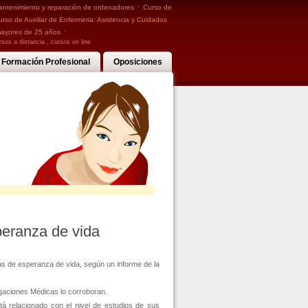
·
ntenimiento y reparación de ordenadores
Curso de
urso de Auxiliar de Enfermeria: Asistencia y Cuidados
·
mayores de 25 años
rsos a distancia
,
cursos on line
Formación Profesional
Oposiciones
peranza de vida
s de esperanza de vida, según un informe de la
igaciones Médicas lo corroboran.
á relacionado con el nivel de estudios de sus