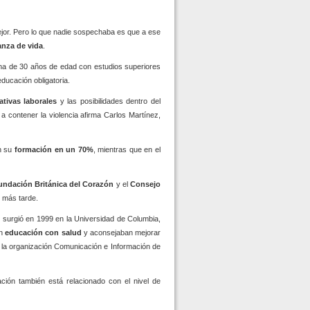
jor. Pero lo que nadie sospechaba es que a ese
anza de vida
.
ona de 30 años de edad con estudios superiores
ducación obligatoria.
ativas laborales
y las posibilidades dentro del
a contener la violencia afirma Carlos Martínez,
n su
formación en un 70%
, mientras que en el
undación Británica del Corazón
y el
Consejo
 más tarde.
d surgió en 1999 en la Universidad de Columbia,
n
educación con salud
y aconsejaban mejorar
e la organización Comunicación e Información de
ión también está relacionado con el nivel de