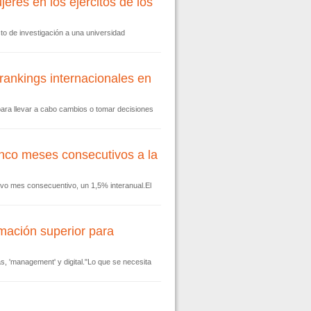
eres en los ejércitos de los
o de investigación a una universidad
rankings internacionales en
para llevar a cabo cambios o tomar decisiones
nco meses consecutivos a la
vo mes consecuentivo, un 1,5% interanual.El
mación superior para
, 'management' y digital."Lo que se necesita