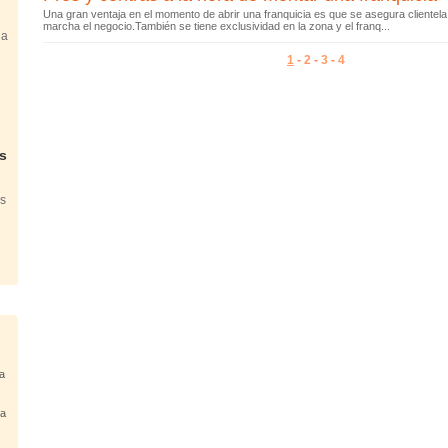
Una gran ventaja en el momento de abrir una franquicia es que se asegura cliente
marcha el negocio.También se tiene exclusividad en la zona y el franq...
la
1
-
2
-
3
-
4
os
ás
ía
ta