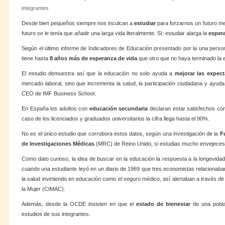
integrantes.
Desde bien pequeños siempre nos inculcan a
estudiar
para forzarnos un futuro me
n
futuro se le tenía que añadir una larga vida literalmente. Sí: estudiar alarga la
esper
Según el último informe de Indicadores de Educación presentado por la una pers
tiene hasta
8 años más de esperanza de vida
que otro que no haya terminado la e
El estudio demuestra así que la educación no solo ayuda a
mejorar las expect
mercado laboral, sino que incrementa la salud, la participación ciudadana y ayuda 
CEO de IMF Business School.
En España los adultos con
educación secundaria
declaran estar satisfechos co
P
caso de los licenciados y graduados universitarios la cifra llega hasta el 90%.
No es el único estudio que corrobora estos datos, según una investigación de la
F
de Investigaciones Médicas
(MRC) de Reino Unido, si estudias mucho envejeces
Como dato curioso, la idea de buscar en la educación la respuesta a la longevida
)
cuando una estudiante leyó en un diario de 1969 que tres economistas relacionaba
la salud invirtiendo en educación como el seguro médico, así alertaban a través d
la Mujer (CIMAC).
Además, desde la OCDE insisten en que el
estado de bienestar
de una poblac
estudios de sus integrantes.