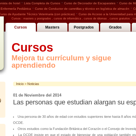
·
·
·
nista de hotel
Lista Completa de Cursos
Curso de Decorador de Escaparates
Curso de Ma
·
·
 Enfermería Pediátrica
Curso de Conductor de carretillas y técnico en logística de almacén
C
·
Curso de Ayudante Técnico Veterinaria (con prácticas)
Curso de Acceso a la Universidad para 
Cursos :
masters y postgrados
,
cursos de informática
,
cursos de idiomas
,
cursos gratuitos
,
cu
Cursos
Masters
Postgrados
Grados
Cursos
Mejora tu currículum y sigue
aprendiendo
Inicio
>
Noticias
01 de Noviembre del 2014
Las personas que estudian alargan su es
Una persona de 30 años de edad con estudios superiores tiene hasta 8 años má
OCDE.
Otros estudios como la Fundación Británica del Corazón o el Consejo de Invest
La OCDE insiste en que el estado de bienestar de una población también est