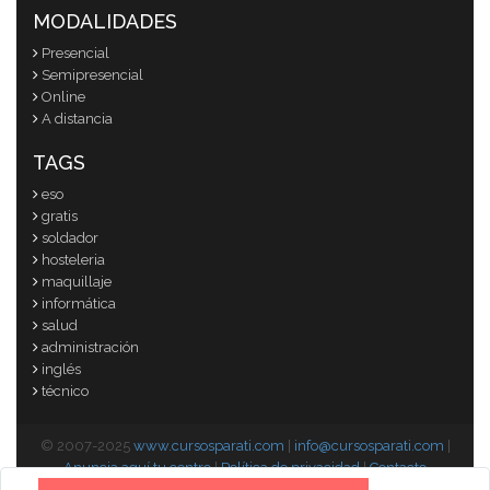
MODALIDADES
Presencial
Semipresencial
Online
A distancia
TAGS
eso
gratis
soldador
hosteleria
maquillaje
informática
salud
administración
inglés
técnico
© 2007-2025
www.cursosparati.com
|
info@cursosparati.com
|
Anuncia aquí tu centro
|
Política de privacidad
|
Contacto