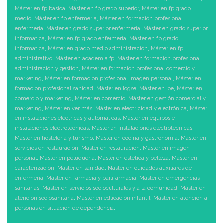
Máster en fp basica
,
Máster en fp grado superior
,
Máster en fp grado
medio
,
Máster en fp enfermeria
,
Máster en formación profesional
enfermeria
,
Máster en grado superior enfermeria
,
Máster en grado superior
informatica
,
Máster en fp grado enfermeria
,
Máster en fp grado
informatica
,
Máster en grado medio administración
,
Máster en fp
administrativo
,
Máster en academia fp
,
Máster en formacion profesional
administración y gestión
,
Máster en formacion profesional comercio y
marketing
,
Máster en formacion profesional imagen personal
,
Máster en
formacion profesional sanidad
,
Máster en logse
,
Máster en loe
,
Máster en
comercio y marketing
,
Máster en comercio
,
Máster en gestión comercial y
marketing
,
Máster en ver más
,
Máster en electricidad y electrónica
,
Máster
en instalaciones eléctricas y automáticas
,
Máster en equipos e
instalaciones electrotécnicas
,
Máster en instalaciones electrotécnicas
,
Máster en hostelería y turismo
,
Máster en cocina y gastronomía
,
Máster en
servicios en restauración
,
Máster en restauración
,
Máster en imagen
personal
,
Máster en peluquería
,
Máster en estética y belleza
,
Máster en
caracterización
,
Máster en sanidad
,
Máster en cuidados auxiliares de
enfermería
,
Máster en farmacia y parafarmacia
,
Máster en emergencias
sanitarias
,
Máster en servicios socioculturales y a la comunidad
,
Máster en
atención sociosanitaria
,
Máster en educación infantil
,
Máster en atención a
personas en situación de dependencia
,