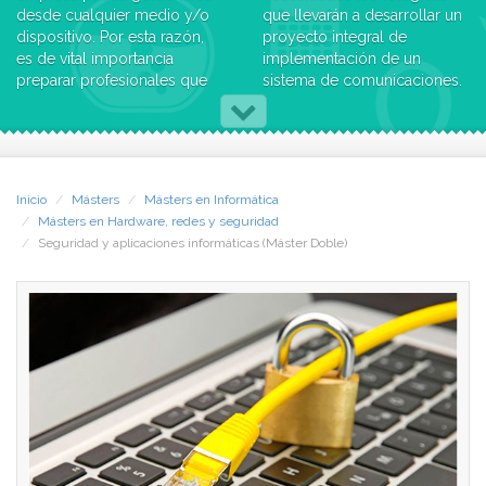
desde cualquier medio y/o
que llevarán a desarrollar un
dispositivo. Por esta razón,
proyecto integral de
es de vital importancia
implementación de un
preparar profesionales que
sistema de comunicaciones.
sean capaces de poder
- Estructurar una red
desarrollar y administrar
corporativa para aislar
todo tipo de aplicaciones
funcionalidades mediante el
informáticas que den soporte
modelo jerárquico de redes,
a la demanda del mercado
conociendo los principales
Inicio
Másters
Másters en Informática
actual. A través de este doble
ataques que puede recibir un
Másters en Hardware, redes y seguridad
máster, podrás adquirir todas
sistema informático, así
Seguridad y aplicaciones informáticas (Máster Doble)
estas competencias y
como los posibles métodos
obtener una visión global de
de protección, detección y
los factores más
políticas de seguridad que
determinantes en el
permitan evitar el daño al
desarrollo de software.
sistema o minimizar su
repercusión.
En el Doble Máster en
- Desarrollar aplicaciones
Seguridad y Aplicaciones
para la plataforma móvil
Informáticas se profundizará
Android, pudiéndolas
en la comprensión, manejo y
comercializar en el Play
administración de varios
Store, el almacén de