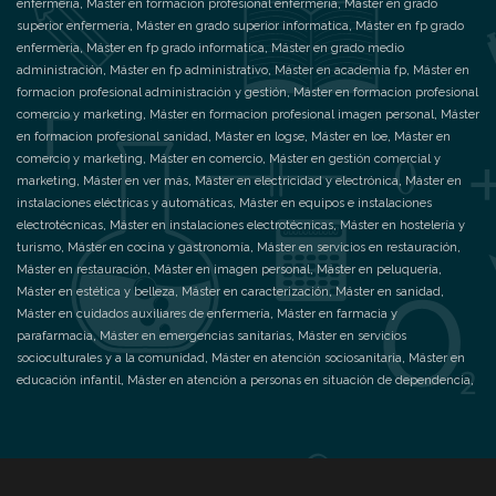
enfermeria
,
Máster en formación profesional enfermeria
,
Máster en grado
superior enfermeria
,
Máster en grado superior informatica
,
Máster en fp grado
enfermeria
,
Máster en fp grado informatica
,
Máster en grado medio
administración
,
Máster en fp administrativo
,
Máster en academia fp
,
Máster en
formacion profesional administración y gestión
,
Máster en formacion profesional
comercio y marketing
,
Máster en formacion profesional imagen personal
,
Máster
en formacion profesional sanidad
,
Máster en logse
,
Máster en loe
,
Máster en
comercio y marketing
,
Máster en comercio
,
Máster en gestión comercial y
marketing
,
Máster en ver más
,
Máster en electricidad y electrónica
,
Máster en
instalaciones eléctricas y automáticas
,
Máster en equipos e instalaciones
electrotécnicas
,
Máster en instalaciones electrotécnicas
,
Máster en hostelería y
turismo
,
Máster en cocina y gastronomía
,
Máster en servicios en restauración
,
Máster en restauración
,
Máster en imagen personal
,
Máster en peluquería
,
Máster en estética y belleza
,
Máster en caracterización
,
Máster en sanidad
,
Máster en cuidados auxiliares de enfermería
,
Máster en farmacia y
parafarmacia
,
Máster en emergencias sanitarias
,
Máster en servicios
socioculturales y a la comunidad
,
Máster en atención sociosanitaria
,
Máster en
educación infantil
,
Máster en atención a personas en situación de dependencia
,