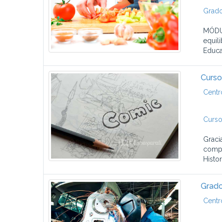
Grado
MÓDUL
equil
Educa
Curso
Centr
Curso
Graci
compl
Histor
Grado
Centr