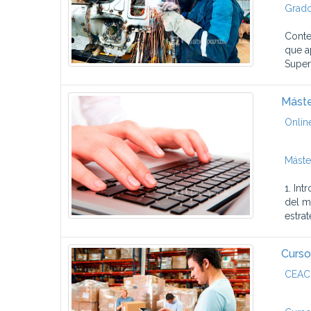
Grado
Conte
que a
Superf
Máste
Onlin
Máste
1. In
del m
estrat
Curso
CEAC