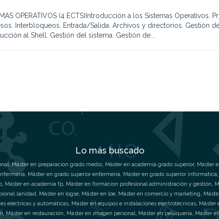
MAS OPERATIVOS (4 ECTS)Introducción a los Sistemas Operativos. P
sos. Interbloqueos. Entrada/Salida. Archivos y directorios. Gestión d
ucción al Shell. Gestión del sistema. Gestión de...
Lo más buscado
onal
,
Máster en preparacion grado medio
,
Máster en academia grado superior
,
Máster e
enfermeria
,
Máster en grado superior enfermeria
,
Máster en grado superior informatica
o
,
Máster en academia fp
,
Máster en formacion profesional administración y gestión
,
M
sional sanidad
,
Máster en logse
,
Máster en loe
,
Máster en comercio y marketing
,
Máste
es eléctricas y automáticas
,
Máster en equipos e instalaciones electrotécnicas
,
Máster 
ón
,
Máster en restauración
,
Máster en imagen personal
,
Máster en peluquería
,
Máster en