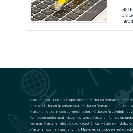
SISTE
proce
Introd
Máster en eso
,
Máster en oposiciones
,
Máster en formación profesi
medio
,
Máster en fp enfermeria
,
Máster en formación profesional 
Máster en grado medio administración
,
Máster en fp administrativ
formacion profesional imagen personal
,
Máster en formacion profe
ver más
,
Máster en electricidad y electrónica
,
Máster en instalacion
Máster en cocina y gastronomía
,
Máster en servicios en restauraci