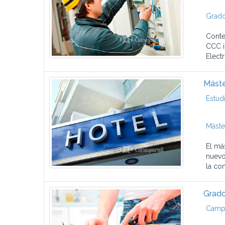
Grado
Conte
CCC i
Electr
Máste
Estud
Máste
El má
nuevo
la con
Grado
Campu