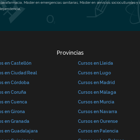
 parafarmacia
,
Máster en emergencias sanitarias
,
Máster en servicios socioculturales y
 dependencia
,
Provincias
s en Castellón
Cursos en Lleida
os en Ciudad Real
Cursos en Lugo
os en Córdoba
Cursos en Madrid
os en Coruña
Cursos en Málaga
os en Cuenca
Cursos en Murcia
os en Girona
Cursos en Navarra
os en Granada
Cursos en Ourense
os en Guadalajara
Cursos en Palencia