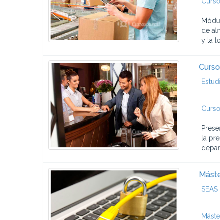
Curso
Módul
de al
y la 
Curso
Estud
Curso
Prese
la pr
depar
Máste
SEAS 
Máste