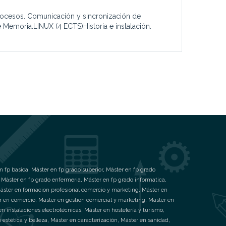
rocesos. Comunicación y sincronización de
e Memoria.LINUX (4 ECTS)Historia e instalación.
n fp basica
,
Máster en fp grado superior
,
Máster en fp grado
,
Máster en fp grado enfermeria
,
Máster en fp grado informatica
,
áster en formacion profesional comercio y marketing
,
Máster en
r en comercio
,
Máster en gestión comercial y marketing
,
Máster en
en instalaciones electrotécnicas
,
Máster en hostelería y turismo
,
 estética y belleza
,
Máster en caracterización
,
Máster en sanidad
,