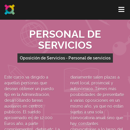
PERSONAL DE
SERVICIOS
Oposición de Servicios - Personal de servicios
Este curso va dirigido a
diariamente salen plazas a
aquellas personas que
nivel local, provincial y
desean obtener un puesto
autonómico. Tienes más
fijo en la Administración,
posibilidades de presentarte
desarrollando tareas
a varias oposiciones en un
auxiliares en centros
mismo año, ya que no están
públicos. El sueldo
sujetas a una sola
aproximado es de 12.000
convocatoria anual sino que
Euros año, a parte
hay constantes
complementos, dietas etc. La
convocatorias a lo largo del