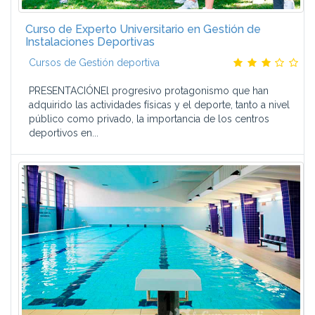
El alumno cuenta con una comunidad Alumni, formada ya
por más de 60.000 alumnos.
Curso de Experto Universitario en Gestión de
Y además:
Instalaciones Deportivas
Cursos de Gestión deportiva
Ofrecemos Títulos Propios de la Universidad San Jorge.
Nuestros programas están orientados a la práctica
PRESENTACIÓNEl progresivo protagonismo que han
empresarial, basados en la filosofía de aprender haciendo,
adquirido las actividades físicas y el deporte, tanto a nivel
y se evalúan a través de casos prácticos.
público como privado, la importancia de los centros
Nos adaptamos a la disponibilidad de tiempo del alumno,
deportivos en...
con un sistema individualizado de planificación.
Garantizamos las prácticas en empresa y contamos con
bolsa de empleo.
Mantenemos los apuntes actualizados a través de nuestro
programa Alumni.