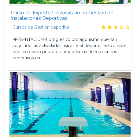
El alumno cuenta con una comunidad Alumni, formada ya
por más de 60.000 alumnos.
Curso de Experto Universitario en Gestión de
Y además:
Instalaciones Deportivas
Cursos de Gestión deportiva
Ofrecemos Títulos Propios de la Universidad San Jorge.
Nuestros programas están orientados a la práctica
PRESENTACIÓNEl progresivo protagonismo que han
empresarial, basados en la filosofía de aprender haciendo,
adquirido las actividades físicas y el deporte, tanto a nivel
y se evalúan a través de casos prácticos.
público como privado, la importancia de los centros
Nos adaptamos a la disponibilidad de tiempo del alumno,
deportivos en...
con un sistema individualizado de planificación.
Garantizamos las prácticas en empresa y contamos con
bolsa de empleo.
Mantenemos los apuntes actualizados a través de nuestro
programa Alumni.