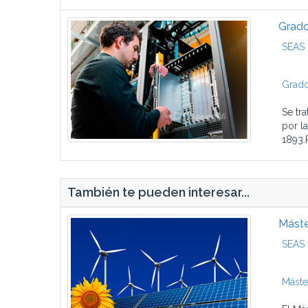
Grado
SEAS 
Grado
Se tr
por l
1893.
También te pueden interesar...
Máste
SEAS 
Máste