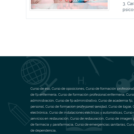
3. Ca
psico
Curso de eso
,
Curso de oposiciones
,
Curso de formación profesional
de fp enfermeria
,
Curso de formación profesional enfermeria
,
Curs
administración
,
Curso de fp administrativo
,
Curso de academia fp
,
personal
,
Curso de formacion profesional sanidad
,
Curso de logse
,
electrónica
,
Curso de instalaciones eléctricas y automáticas
,
Curso 
servicios en restauración
,
Curso de restauración
,
Curso de imagen 
de farmacia y parafarmacia
,
Curso de emergencias sanitarias
,
Curs
de dependencia
,