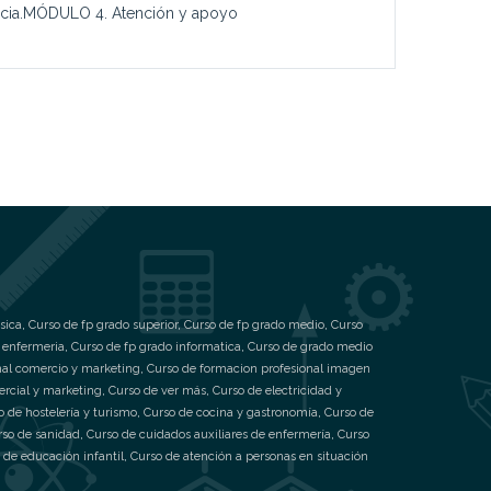
encia.MÓDULO 4. Atención y apoyo
sica
,
Curso de fp grado superior
,
Curso de fp grado medio
,
Curso
 enfermeria
,
Curso de fp grado informatica
,
Curso de grado medio
nal comercio y marketing
,
Curso de formacion profesional imagen
ercial y marketing
,
Curso de ver más
,
Curso de electricidad y
o de hostelería y turismo
,
Curso de cocina y gastronomía
,
Curso de
rso de sanidad
,
Curso de cuidados auxiliares de enfermería
,
Curso
 de educación infantil
,
Curso de atención a personas en situación