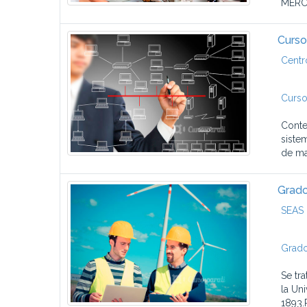
MERC
Curso
Centr
Curso
Conte
siste
de ma
Grado
SEAS 
Grado
Se tr
la Un
1893.