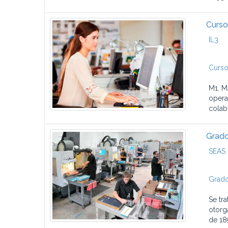
Curso
IL3
Curso
M1. M
opera
colab
Grado
SEAS 
Grado
Se tr
otorg
de 18