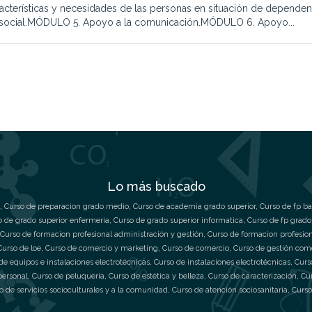
racterísticas y necesidades de las personas en situación de depend
social.MÓDULO 5. Apoyo a la comunicación.MÓDULO 6. Apoyo...
Lo más buscado
,
Curso de preparacion grado medio
,
Curso de academia grado superior
,
Curso de fp ba
o de grado superior enfermeria
,
Curso de grado superior informatica
,
Curso de fp grado
Curso de formacion profesional administración y gestión
,
Curso de formacion profesio
Curso de loe
,
Curso de comercio y marketing
,
Curso de comercio
,
Curso de gestión com
de equipos e instalaciones electrotécnicas
,
Curso de instalaciones electrotécnicas
,
Curs
personal
,
Curso de peluquería
,
Curso de estética y belleza
,
Curso de caracterización
,
Cu
o de servicios socioculturales y a la comunidad
,
Curso de atención sociosanitaria
,
Curso