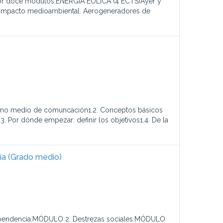
 por doce módulos:ENERGÍA EÓLICA (4 ECTS)Ayer y
del impacto medioambiental. Aerogeneradores de
t como medio de comuncación1.2. Conceptos básicos
.3. Por dónde empezar: definir los objetivos1.4. De la
ia (Grado medio)
 dependencia.MÓDULO 2. Destrezas sociales.MÓDULO