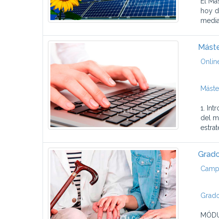
El Má
hoy d
media
Máste
Onlin
Máste
1. In
del m
estrat
Grado
Campu
Grado
MÓDUL