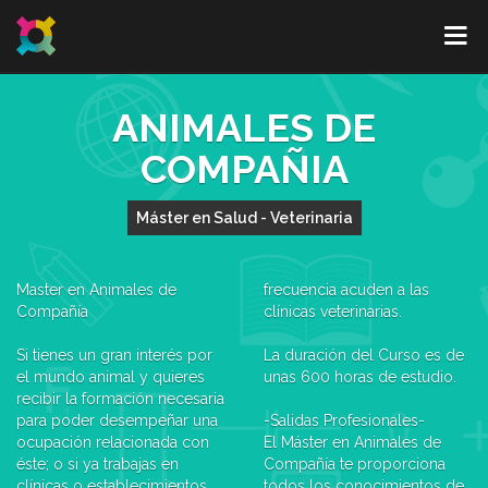
ANIMALES DE
COMPAÑIA
Máster en Salud - Veterinaria
Master en Animales de
frecuencia acuden a las
Compañía
clínicas veterinarias.
Si tienes un gran interés por
La duración del Curso es de
el mundo animal y quieres
unas 600 horas de estudio.
recibir la formación necesaria
para poder desempeñar una
-Salidas Profesionales-
ocupación relacionada con
El Máster en Animales de
éste; o si ya trabajas en
Compañía te proporciona
clínicas o establecimientos
todos los conocimientos de