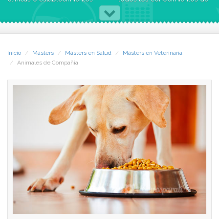
zoológicos, donde el
un Auxiliar de Clínica
contacto diario con los
Veterinaria, combinados con
animales te exige un mejor
aquellos relativos a áreas
conocimiento de sus
específicas. Tú mismo creas
características fisiológicas y
tu Plan de Formación en
Inicio
Másters
Másters en Salud
Másters en Veterinaria
una formación en enfermería
función de tus necesidades.
Animales de Compañia
para poder atenderlos de
manera más adecuada y
Puedes elegir entre varias
responsable, ¡éste es tu
especialidades, cada una de
Curso!
las cuales desarrolla en
profundidad un área
Con el Master en Animales
concreta de trabajo:
de Compañía obtendrás la
preparación adecuada para
Psicología, Educación y
desenvolverte en el cuidado
Adiestramiento Canino
profesional de animales, y
Peluquería y Estética Canina
recibirás una formación
Auxiliar de Clínica Ecuestre
intensiva en el cuidado de
Auxiliar Veterinario de
aquéllos que con más
Animales de Granja