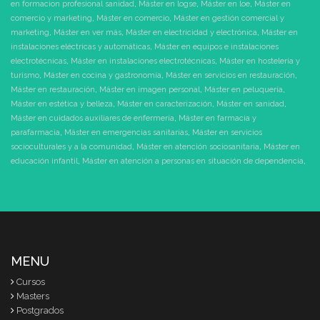
en formacion profesional sanidad
,
Máster en logse
,
Máster en loe
,
Máster en
comercio y marketing
,
Máster en comercio
,
Máster en gestión comercial y
marketing
,
Máster en ver más
,
Máster en electricidad y electrónica
,
Máster en
instalaciones eléctricas y automáticas
,
Máster en equipos e instalaciones
electrotécnicas
,
Máster en instalaciones electrotécnicas
,
Máster en hostelería y
turismo
,
Máster en cocina y gastronomía
,
Máster en servicios en restauración
,
Máster en restauración
,
Máster en imagen personal
,
Máster en peluquería
,
Máster en estética y belleza
,
Máster en caracterización
,
Máster en sanidad
,
Máster en cuidados auxiliares de enfermería
,
Máster en farmacia y
parafarmacia
,
Máster en emergencias sanitarias
,
Máster en servicios
socioculturales y a la comunidad
,
Máster en atención sociosanitaria
,
Máster en
educación infantil
,
Máster en atención a personas en situación de dependencia
,
MENU
Cursos
Masters
Postgrados