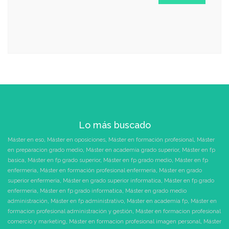
Lo más buscado
Máster en eso
,
Máster en oposiciones
,
Máster en formación profesional
,
Máster
en preparacion grado medio
,
Máster en academia grado superior
,
Máster en fp
basica
,
Máster en fp grado superior
,
Máster en fp grado medio
,
Máster en fp
enfermeria
,
Máster en formación profesional enfermeria
,
Máster en grado
superior enfermeria
,
Máster en grado superior informatica
,
Máster en fp grado
enfermeria
,
Máster en fp grado informatica
,
Máster en grado medio
administración
,
Máster en fp administrativo
,
Máster en academia fp
,
Máster en
formacion profesional administración y gestión
,
Máster en formacion profesional
comercio y marketing
,
Máster en formacion profesional imagen personal
,
Máster