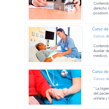
Contenido
derecho d
posesión.
Curso de 
Cursos de
Contenido
Auxiliar d
médicos, 
Curso de 
Cursos de
* La higi
del pacie
urinaria y