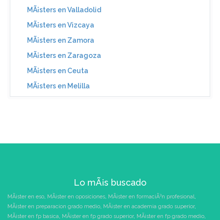
MÃ¡sters en Valladolid
MÃ¡sters en Vizcaya
MÃ¡sters en Zamora
MÃ¡sters en Zaragoza
MÃ¡sters en Ceuta
MÃ¡sters en Melilla
Lo mÃ¡s buscado
MÃ¡ster en eso
,
MÃ¡ster en oposiciones
,
MÃ¡ster en formaciÃ³n profesional
,
MÃ¡ster en preparacion grado medio
,
MÃ¡ster en academia grado superior
,
MÃ¡ster en fp basica
,
MÃ¡ster en fp grado superior
,
MÃ¡ster en fp grado medio
,