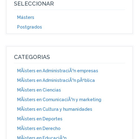
SELECCIONAR
Másters
Postgrados
CATEGORIAS
MÃ¡sters en AdministraciÃ³n empresas
MÃ¡sters en AdministraciÃ³n pÃºblica
MÃ¡sters en Ciencias
MÃ¡sters en ComunicaciÃ³n y marketing
MÃ¡sters en Cultura y humanidades
MÃ¡sters en Deportes
MÃ¡sters en Derecho
MÃ¡sters en EducaciÃ³n