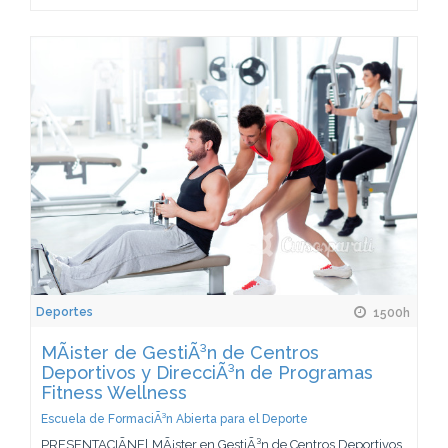
Deportes
1500h
MÃ¡ster de GestiÃ³n de Centros
Deportivos y DirecciÃ³n de Programas
Fitness Wellness
Escuela de FormaciÃ³n Abierta para el Deporte
PRESENTACIÃNEl MÃ¡ster en GestiÃ³n de Centros Deportivos