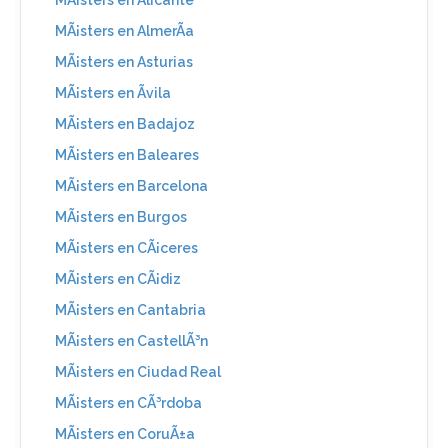
MÃ¡sters en Alicante
MÃ¡sters en AlmerÃ­a
MÃ¡sters en Asturias
MÃ¡sters en Ãvila
MÃ¡sters en Badajoz
MÃ¡sters en Baleares
MÃ¡sters en Barcelona
MÃ¡sters en Burgos
MÃ¡sters en CÃ¡ceres
MÃ¡sters en CÃ¡diz
MÃ¡sters en Cantabria
MÃ¡sters en CastellÃ³n
MÃ¡sters en Ciudad Real
MÃ¡sters en CÃ³rdoba
MÃ¡sters en CoruÃ±a