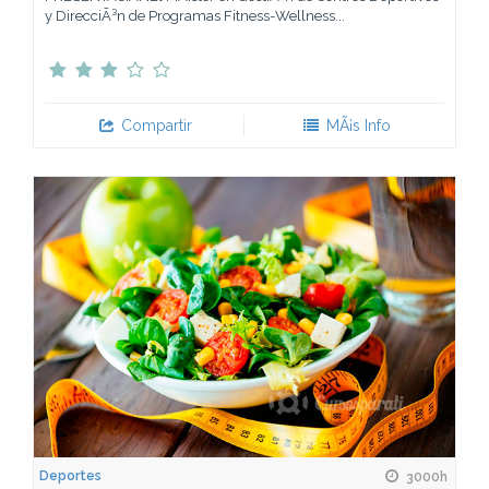
y DirecciÃ³n de Programas Fitness-Wellness...
Compartir
MÃ¡s Info
Deportes
3000h