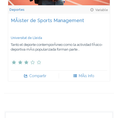
Deportes
Variable
MÃ¡ster de Sports Management
Universitat de Lleida
Tanto el deporte contemporÃ¡neo como la actividad fÃ­sico-
deportiva mÃ¡s popularizada forman parte...
Compartir
MÃ¡s Info