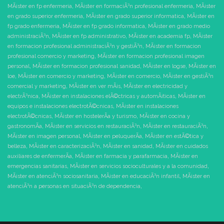
MÃ¡ster en fp enfermeria
,
MÃ¡ster en formaciÃ³n profesional enfermeria
,
MÃ¡ster
en grado superior enfermeria
,
MÃ¡ster en grado superior informatica
,
MÃ¡ster en
fp grado enfermeria
,
MÃ¡ster en fp grado informatica
,
MÃ¡ster en grado medio
administraciÃ³n
,
MÃ¡ster en fp administrativo
,
MÃ¡ster en academia fp
,
MÃ¡ster
en formacion profesional administraciÃ³n y gestiÃ³n
,
MÃ¡ster en formacion
profesional comercio y marketing
,
MÃ¡ster en formacion profesional imagen
personal
,
MÃ¡ster en formacion profesional sanidad
,
MÃ¡ster en logse
,
MÃ¡ster en
loe
,
MÃ¡ster en comercio y marketing
,
MÃ¡ster en comercio
,
MÃ¡ster en gestiÃ³n
comercial y marketing
,
MÃ¡ster en ver mÃ¡s
,
MÃ¡ster en electricidad y
electrÃ³nica
,
MÃ¡ster en instalaciones elÃ©ctricas y automÃ¡ticas
,
MÃ¡ster en
equipos e instalaciones electrotÃ©cnicas
,
MÃ¡ster en instalaciones
electrotÃ©cnicas
,
MÃ¡ster en hostelerÃ­a y turismo
,
MÃ¡ster en cocina y
gastronomÃ­a
,
MÃ¡ster en servicios en restauraciÃ³n
,
MÃ¡ster en restauraciÃ³n
,
MÃ¡ster en imagen personal
,
MÃ¡ster en peluquerÃ­a
,
MÃ¡ster en estÃ©tica y
belleza
,
MÃ¡ster en caracterizaciÃ³n
,
MÃ¡ster en sanidad
,
MÃ¡ster en cuidados
auxiliares de enfermerÃ­a
,
MÃ¡ster en farmacia y parafarmacia
,
MÃ¡ster en
emergencias sanitarias
,
MÃ¡ster en servicios socioculturales y a la comunidad
,
MÃ¡ster en atenciÃ³n sociosanitaria
,
MÃ¡ster en educaciÃ³n infantil
,
MÃ¡ster en
atenciÃ³n a personas en situaciÃ³n de dependencia
,