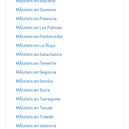
MÃ¡sters en Navarra
MÃ¡sters en Ourense
MÃ¡sters en Palencia
MÃ¡sters en Las Palmas
MÃ¡sters en Pontevedra
MÃ¡sters en La Rioja
MÃ¡sters en Salamanca
MÃ¡sters en Tenerife
MÃ¡sters en Segovia
MÃ¡sters en Sevilla
MÃ¡sters en Soria
MÃ¡sters en Tarragona
MÃ¡sters en Teruel
MÃ¡sters en Toledo
MÃ¡sters en Valencia