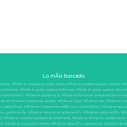
Lo mÃ¡s buscado
esional
,
MÃ¡ster en preparacion grado medio
,
MÃ¡ster en academia grado superior
,
MÃ¡
l enfermeria
,
MÃ¡ster en grado superior enfermeria
,
MÃ¡ster en grado superior informa
p administrativo
,
MÃ¡ster en academia fp
,
MÃ¡ster en formacion profesional administra
ster en formacion profesional sanidad
,
MÃ¡ster en logse
,
MÃ¡ster en loe
,
MÃ¡ster en co
d y electrÃ³nica
,
MÃ¡ster en instalaciones elÃ©ctricas y automÃ¡ticas
,
MÃ¡ster en equipo
na y gastronomÃ­a
,
MÃ¡ster en servicios en restauraciÃ³n
,
MÃ¡ster en restauraciÃ³n
,
MÃ¡
ad
,
MÃ¡ster en cuidados auxiliares de enfermerÃ­a
,
MÃ¡ster en farmacia y parafarmacia
,
ria
,
MÃ¡ster en educaciÃ³n infantil
,
MÃ¡ster en atenciÃ³n a personas en situaciÃ³n de 