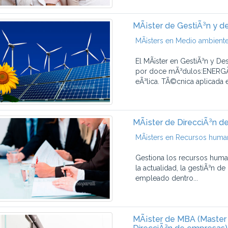
MÃ¡ster de GestiÃ³n y de
MÃ¡sters en Medio ambient
El MÃ¡ster en GestiÃ³n y De
por doce mÃ³dulos:ENERGÃA
eÃ³lica. TÃ©cnica aplicada en
MÃ¡ster de DirecciÃ³n d
MÃ¡sters en Recursos hum
Gestiona los recursos human
la actualidad, la gestiÃ³n d
empleado dentro...
MÃ¡ster de MBA (Master U