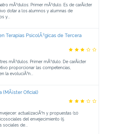
uatro mÃ³dulos: Primer mÃ³dulo. Es de carÃ¡cter
etivo dotar a los alumnos y alumnas de
s y...
 en Terapias PsicolÃ³gicas de Tercera
 tres mÃ³dulos. Primer mÃ³dulo. De carÃ¡cter
etivo proporcionar las competencias,
n la evoluciÃ³n...
 (MÃ¡ster Oficial)
vejecer: actualizaciÃ³n y propuestas (10
icosociales del envejecimiento (5
s sociales de...