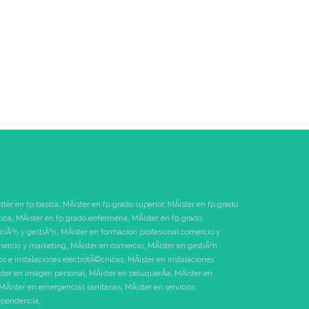
ster en fp basica
,
MÃ¡ster en fp grado superior
,
MÃ¡ster en fp grado
tica
,
MÃ¡ster en fp grado enfermeria
,
MÃ¡ster en fp grado
ciÃ³n y gestiÃ³n
,
MÃ¡ster en formacion profesional comercio y
mercio y marketing
,
MÃ¡ster en comercio
,
MÃ¡ster en gestiÃ³n
s e instalaciones electrotÃ©cnicas
,
MÃ¡ster en instalaciones
ster en imagen personal
,
MÃ¡ster en peluquerÃ­a
,
MÃ¡ster en
MÃ¡ster en emergencias sanitarias
,
MÃ¡ster en servicios
dependencia
,