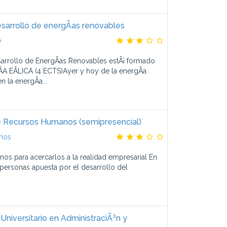
sarrollo de energÃ­as renovables
e
sarrollo de EnergÃ­as Renovables estÃ¡ formado
 EÃLICA (4 ECTS)Ayer y hoy de la energÃ­a
 la energÃ­a...
e Recursos Humanos (semipresencial)
anos
os para acercarlos a la realidad empresarial En
e personas apuesta por el desarrollo del
niversitario en AdministraciÃ³n y