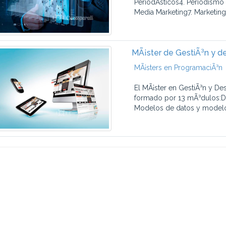
PeriodÃ­sticos4. Periodismo
Media Marketing7. Marketing 
MÃ¡ster de GestiÃ³n y de
MÃ¡sters en ProgramaciÃ³n
El MÃ¡ster en GestiÃ³n y Des
formado por 13 mÃ³dulos:D
Modelos de datos y modelo r