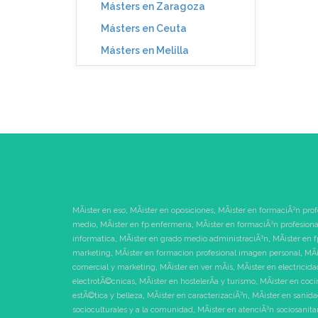
Másters en Zaragoza
Másters en Ceuta
Másters en Melilla
MÃ¡ster en eso
,
MÃ¡ster en oposiciones
,
MÃ¡ster en formaciÃ³n prof
medio
,
MÃ¡ster en fp enfermeria
,
MÃ¡ster en formaciÃ³n profesiona
informatica
,
MÃ¡ster en grado medio administraciÃ³n
,
MÃ¡ster en f
marketing
,
MÃ¡ster en formacion profesional imagen personal
,
MÃ¡
comercial y marketing
,
MÃ¡ster en ver mÃ¡s
,
MÃ¡ster en electricida
electrotÃ©cnicas
,
MÃ¡ster en hostelerÃ­a y turismo
,
MÃ¡ster en coci
estÃ©tica y belleza
,
MÃ¡ster en caracterizaciÃ³n
,
MÃ¡ster en sanid
socioculturales y a la comunidad
,
MÃ¡ster en atenciÃ³n sociosanita