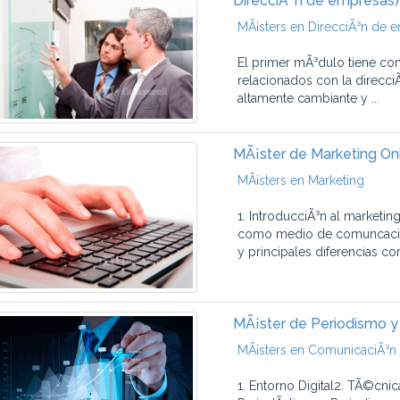
DirecciÃ³n de empresas)
MÃ¡sters en DirecciÃ³n de 
El primer mÃ³dulo tiene co
relacionados con la direcci
altamente cambiante y ...
MÃ¡ster de Marketing On
MÃ¡sters en Marketing
1. IntroducciÃ³n al marketing
como medio de comuncaciÃ³
y principales diferencias con 
MÃ¡ster de Periodismo y
MÃ¡sters en ComunicaciÃ³n
1. Entorno Digital2. TÃ©cni