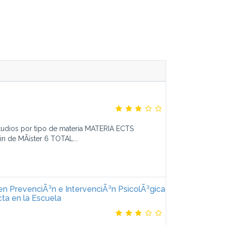
studios por tipo de materia MATERIA ECTS
in de MÃ¡ster 6 TOTAL...
 en PrevenciÃ³n e IntervenciÃ³n PsicolÃ³gica
ta en la Escuela