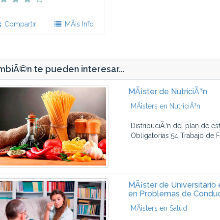
Compartir
MÃ¡s Info
biÃ©n te pueden interesar...
MÃ¡ster de NutriciÃ³n
MÃ¡sters en NutriciÃ³n
DistribuciÃ³n del plan de e
Obligatorias 54 Trabajo de F
MÃ¡ster de Universitario
en Problemas de Conduc
MÃ¡sters en Salud