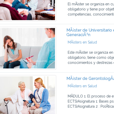
El mÃ¡ster se organiza en c
obligatorio y tiene por obj
competencias, conocimiento
MÃ¡ster de Universitario
GeneraciÃ³n
MÃ¡sters en Salud
Este mÃ¡ster se organiza en
obligatorio, tiene como obj
conocimientos y destrezas e
MÃ¡ster de GerontologÃ­a
MÃ¡sters en Salud
MÃDULO 1: El proceso de en
ECTS)Asignatura 1: Bases ps
ECTS)Asignatura 2 : PolÃ­tica