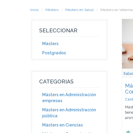
Inicio
Másters
Másters en Salud
Másters en Veterina
SELECCIONAR
Másters
Postgrados
Salu
CATEGORIAS
Má
Co
Másters en Administración
Cent
empresas
Mast
Másters en Administración
tien
pública
anima
Másters en Ciencias