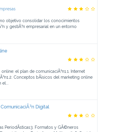
empresas
mo objetivo consolidar los conocimientos
Ã³n y gestiÃ³n empresarial en un entorno
line
 online: el plan de comunicaciÃ³n1.1. Internet
n1.2. Conceptos bÃ¡sicos del marketing online
el...
 ComunicaciÃ³n Digital
cas PeriodÃ­sticas3. Formatos y GÃ©neros