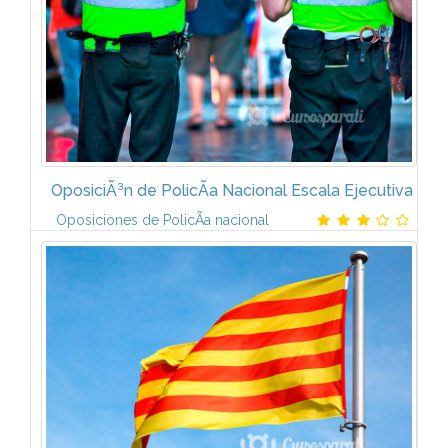
OposiciÃ³n de PolicÃ­a Nacional Escala Ejecutiva
Oposiciones de PolicÃ­a nacional
Ciencias JurÃ­dicas Ciencias Sociales Ciencias
TÃ©cnicas Material: 3 volÃºmenes con 60 temas
correspondientes a lo solicitado en la convocatoria 2
volÃºmenes de pruebas...