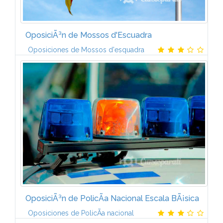
OposiciÃ³n de Mossos d'Escuadra
Oposiciones de Mossos d'esquadra
ÃMBITO INSTITUCIONAL UniÃ³n Europea El
ordenamiento jurÃ­dico del Estado La organizaciÃ³n
territorial del Estado Los derecho humanos y los
derechos...
OposiciÃ³n de PolicÃ­a Nacional Escala BÃ¡sica
Oposiciones de PolicÃ­a nacional