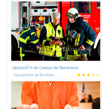
* El explorador de windows * El Derecho * La
ConstituciÃ³n EspaÃ±ola (I) * La ConstituciÃ³n
EspaÃ±ola (II) * La uniÃ³n europea * La organizaciÃ³n
y funcionamiento...
OposiciÃ³n de Cuerpo de Bomberos
Oposiciones de Bombero
La metodologÃ­a desarrollada para este curso te va a
proporcionar todos los conocimientos y habilidades
necesarias para poder superar las pruebas de
acceso.El curso dispone del...