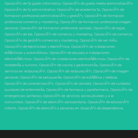
OposiciÃ³n de fp grado informatica
,
OposiciÃ³n de grado medio administraciÃ³n
,
OposiciÃ³n de fp administrativo
,
OposiciÃ³n de academia fp
,
OposiciÃ³n de
formacion profesional administraciÃ³n y gestiÃ³n
,
OposiciÃ³n de formacion
profesional comercio y marketing
,
OposiciÃ³n de formacion profesional imagen
personal
,
OposiciÃ³n de formacion profesional sanidad
,
OposiciÃ³n de logse
,
OposiciÃ³n de loe
,
OposiciÃ³n de comercio y marketing
,
OposiciÃ³n de comercio
,
OposiciÃ³n de gestiÃ³n comercial y marketing
,
OposiciÃ³n de ver mÃ¡s
,
OposiciÃ³n de electricidad y electrÃ³nica
,
OposiciÃ³n de instalaciones
elÃ©ctricas y automÃ¡ticas
,
OposiciÃ³n de equipos e instalaciones
electrotÃ©cnicas
,
OposiciÃ³n de instalaciones electrotÃ©cnicas
,
OposiciÃ³n de
hostelerÃ­a y turismo
,
OposiciÃ³n de cocina y gastronomÃ­a
,
OposiciÃ³n de
servicios en restauraciÃ³n
,
OposiciÃ³n de restauraciÃ³n
,
OposiciÃ³n de imagen
personal
,
OposiciÃ³n de peluquerÃ­a
,
OposiciÃ³n de estÃ©tica y belleza
,
OposiciÃ³n de caracterizaciÃ³n
,
OposiciÃ³n de sanidad
,
OposiciÃ³n de cuidados
auxiliares de enfermerÃ­a
,
OposiciÃ³n de farmacia y parafarmacia
,
OposiciÃ³n de
emergencias sanitarias
,
OposiciÃ³n de servicios socioculturales y a la
comunidad
,
OposiciÃ³n de atenciÃ³n sociosanitaria
,
OposiciÃ³n de educaciÃ³n
infantil
,
OposiciÃ³n de atenciÃ³n a personas en situaciÃ³n de dependencia
,