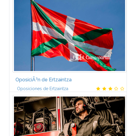
Temario: LegislaciÃ³n, Instituciones e Historia de
Navarra (9 temas) GeografÃ­a e Historia de Navarra (12
temas) Ciencias (12 temas ) Lengua (2...
OposiciÃ³n de Ertzaintza
Oposiciones de Ertzaintza
Temarios propios actualizados por nuestro equipo
de preparadores y adecuados a las convocatorias
correspondientes