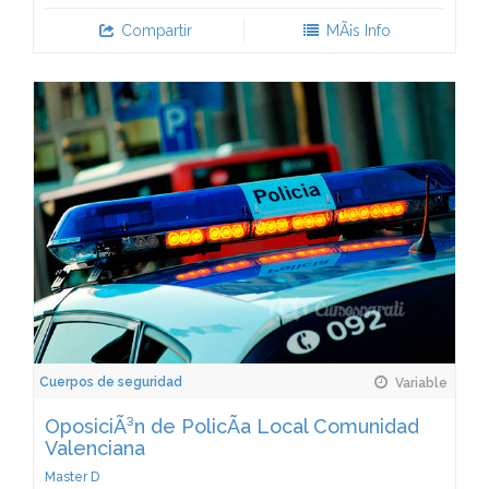
Compartir
MÃ¡s Info
Cuerpos de seguridad
Variable
OposiciÃ³n de PolicÃ­a Local Comunidad
Valenciana
Master D