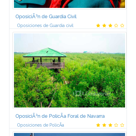
OposiciÃ³n de Guardia Civil
Oposiciones de Guardia civil
* Derechos Fundamentales * La ConstituciÃ³n
EspaÃ±ola de 1978. * Las Cortes. * El Gobierno y la
AdministraciÃ³n. * La Corona * La organizaciÃ³n
territorial del...
OposiciÃ³n de PolicÃ­a Foral de Navarra
Oposiciones de PolicÃ­a