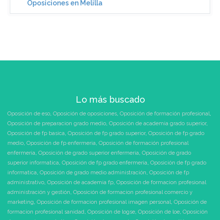
Oposiciones en Melilla
Lo más buscado
Oposición de eso
,
Oposición de oposiciones
,
Oposición de formación profesional
,
Oposición de preparacion grado medio
,
Oposición de academia grado superior
,
Oposición de fp basica
,
Oposición de fp grado superior
,
Oposición de fp grado
medio
,
Oposición de fp enfermeria
,
Oposición de formación profesional
enfermeria
,
Oposición de grado superior enfermeria
,
Oposición de grado
superior informatica
,
Oposición de fp grado enfermeria
,
Oposición de fp grado
informatica
,
Oposición de grado medio administración
,
Oposición de fp
administrativo
,
Oposición de academia fp
,
Oposición de formacion profesional
administración y gestión
,
Oposición de formacion profesional comercio y
marketing
,
Oposición de formacion profesional imagen personal
,
Oposición de
formacion profesional sanidad
,
Oposición de logse
,
Oposición de loe
,
Oposición