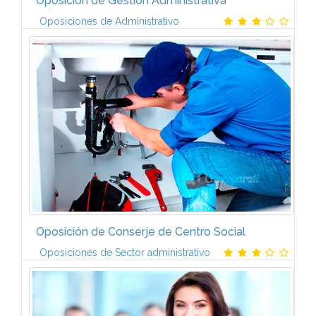
Oposición de Gestion Administrativa
Oposiciones de Administrativo
Tema 1. La Empresa. Concepto. Elementos
determinantes del funcionamiento. Sectores de
producción. Tipos de empresa. Objetivos de la
empresa. Tema 2. Organización de la empresa...
Oposición de Conserje de Centro Social
Oposiciones de Sector administrativo
TEMARIO DEL EJERCICIO SOBRE TEMAS
GENERALESUNIDAD DIDÁCTICA 1. La Constitución
Española de 27 de diciembre de 1978. (Título