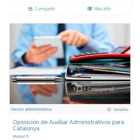
Compartir
Más Info
Sector administrativo
Variable
Oposición de Auxiliar Administrativos para
Catalunya
Master D