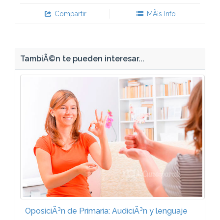
Compartir
MÃ¡s Info
TambiÃ©n te pueden interesar...
OposiciÃ³n de Primaria: AudiciÃ³n y lenguaje