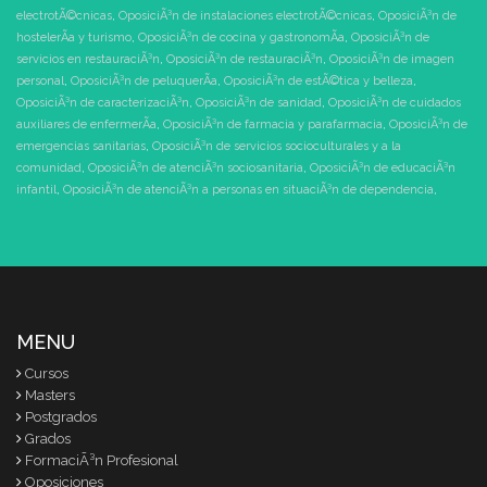
electrotÃ©cnicas
,
OposiciÃ³n de instalaciones electrotÃ©cnicas
,
OposiciÃ³n de
hostelerÃ­a y turismo
,
OposiciÃ³n de cocina y gastronomÃ­a
,
OposiciÃ³n de
servicios en restauraciÃ³n
,
OposiciÃ³n de restauraciÃ³n
,
OposiciÃ³n de imagen
personal
,
OposiciÃ³n de peluquerÃ­a
,
OposiciÃ³n de estÃ©tica y belleza
,
OposiciÃ³n de caracterizaciÃ³n
,
OposiciÃ³n de sanidad
,
OposiciÃ³n de cuidados
auxiliares de enfermerÃ­a
,
OposiciÃ³n de farmacia y parafarmacia
,
OposiciÃ³n de
emergencias sanitarias
,
OposiciÃ³n de servicios socioculturales y a la
comunidad
,
OposiciÃ³n de atenciÃ³n sociosanitaria
,
OposiciÃ³n de educaciÃ³n
infantil
,
OposiciÃ³n de atenciÃ³n a personas en situaciÃ³n de dependencia
,
MENU
Cursos
Masters
Postgrados
Grados
FormaciÃ³n Profesional
Oposiciones