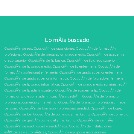
Lo mÃ¡s buscado
OposiciÃ³n de eso
,
OposiciÃ³n de oposiciones
,
OposiciÃ³n de formaciÃ³n
profesional
,
OposiciÃ³n de preparacion grado medio
,
OposiciÃ³n de academia
grado superior
,
OposiciÃ³n de fp basica
,
OposiciÃ³n de fp grado superior
,
OposiciÃ³n de fp grado medio
,
OposiciÃ³n de fp enfermeria
,
OposiciÃ³n de
formaciÃ³n profesional enfermeria
,
OposiciÃ³n de grado superior enfermeria
,
OposiciÃ³n de grado superior informatica
,
OposiciÃ³n de fp grado enfermeria
,
OposiciÃ³n de fp grado informatica
,
OposiciÃ³n de grado medio administraciÃ³n
,
OposiciÃ³n de fp administrativo
,
OposiciÃ³n de academia fp
,
OposiciÃ³n de
formacion profesional administraciÃ³n y gestiÃ³n
,
OposiciÃ³n de formacion
profesional comercio y marketing
,
OposiciÃ³n de formacion profesional imagen
personal
,
OposiciÃ³n de formacion profesional sanidad
,
OposiciÃ³n de logse
,
OposiciÃ³n de loe
,
OposiciÃ³n de comercio y marketing
,
OposiciÃ³n de comercio
,
OposiciÃ³n de gestiÃ³n comercial y marketing
,
OposiciÃ³n de ver mÃ¡s
,
OposiciÃ³n de electricidad y electrÃ³nica
,
OposiciÃ³n de instalaciones
elÃ©ctricas y automÃ¡ticas
,
OposiciÃ³n de equipos e instalaciones