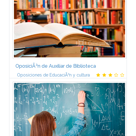
OposiciÃ³n de Auxiliar de Biblioteca
Oposiciones de EducaciÃ³n y cultura
MÃDULO 11. La ConstituciÃ³n EspaÃ±ola de 1978.2.
Las Cortes Generales.3. El Gobierno.4. La
OrganizaciÃ³n Territorial del Estado.
Municipio.Provincia.5. Principios de la ActuaciÃ³n...