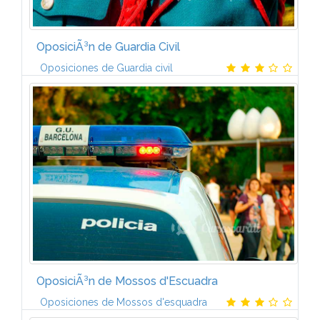
OposiciÃ³n de Guardia Civil
Oposiciones de Guardia civil
* Derechos Fundamentales * La ConstituciÃ³n
EspaÃ±ola de 1978. * Las Cortes. * El Gobierno y la
AdministraciÃ³n. * La Corona * La organizaciÃ³n
territorial del...
OposiciÃ³n de Mossos d'Escuadra
Oposiciones de Mossos d'esquadra