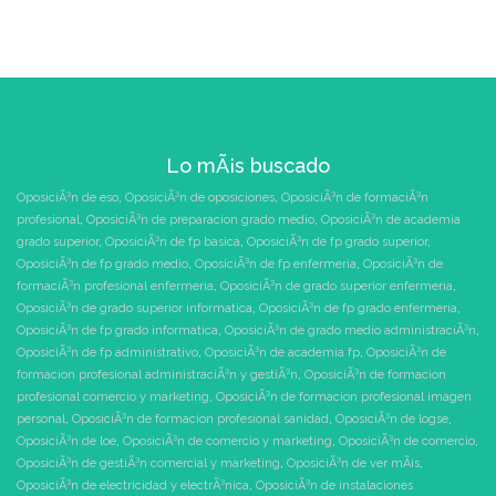
Lo mÃ¡s buscado
OposiciÃ³n de eso
,
OposiciÃ³n de oposiciones
,
OposiciÃ³n de formaciÃ³n
profesional
,
OposiciÃ³n de preparacion grado medio
,
OposiciÃ³n de academia
grado superior
,
OposiciÃ³n de fp basica
,
OposiciÃ³n de fp grado superior
,
OposiciÃ³n de fp grado medio
,
OposiciÃ³n de fp enfermeria
,
OposiciÃ³n de
formaciÃ³n profesional enfermeria
,
OposiciÃ³n de grado superior enfermeria
,
OposiciÃ³n de grado superior informatica
,
OposiciÃ³n de fp grado enfermeria
,
OposiciÃ³n de fp grado informatica
,
OposiciÃ³n de grado medio administraciÃ³n
,
OposiciÃ³n de fp administrativo
,
OposiciÃ³n de academia fp
,
OposiciÃ³n de
formacion profesional administraciÃ³n y gestiÃ³n
,
OposiciÃ³n de formacion
profesional comercio y marketing
,
OposiciÃ³n de formacion profesional imagen
personal
,
OposiciÃ³n de formacion profesional sanidad
,
OposiciÃ³n de logse
,
OposiciÃ³n de loe
,
OposiciÃ³n de comercio y marketing
,
OposiciÃ³n de comercio
,
OposiciÃ³n de gestiÃ³n comercial y marketing
,
OposiciÃ³n de ver mÃ¡s
,
OposiciÃ³n de electricidad y electrÃ³nica
,
OposiciÃ³n de instalaciones