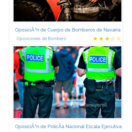
OposiciÃ³n de Cuerpo de Bomberos de Navarra
Oposiciones de Bombero
* LegislaciÃ³n, Instituciones e Historia de Navarra *
GeografÃ­a de Navarra * Lenguaje * Salvamentos y
extinciÃ³n de incendios * Conocimientos tÃ©cnicos.
20 temas sobre...
OposiciÃ³n de PolicÃ­a Nacional Escala Ejecutiva