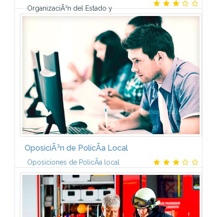
OrganizaciÃ³n del Estado y
AdministraciÃ³n PÃºblica OrganizaciÃ³n de oficinas
pÃºblicas Derecho Administrativo general Derecho
Penal Derecho Penitenciario Material: Contiene 4...
OposiciÃ³n de PolicÃ­a Local
Oposiciones de PolicÃ­a local
Temario:ConstituciÃ³n EspaÃ±ola y AdministraciÃ³n
del Estado (12 temas)AdministraciÃ³n Local (11
temas)Temas especÃ­ficos (16 temas)Material:libro de
constituciÃ³ncintas de...