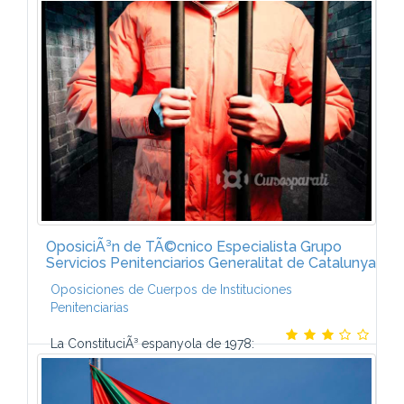
ÃMBITO INSTITUCIONAL UniÃ³n Europea El
ordenamiento jurÃ­dico del Estado La organizaciÃ³n
territorial del Estado Los derecho humanos y los
derechos...
OposiciÃ³n de TÃ©cnico Especialista Grupo
Servicios Penitenciarios Generalitat de Catalunya
Oposiciones de Cuerpos de Instituciones
Penitenciarias
La ConstituciÃ³ espanyola de 1978:
estructura, contingut i principis. Drets i deures
fonamentals. El Tribunal Constitucional. La Corona.
Les Corts Generals: composiciÃ³ i...