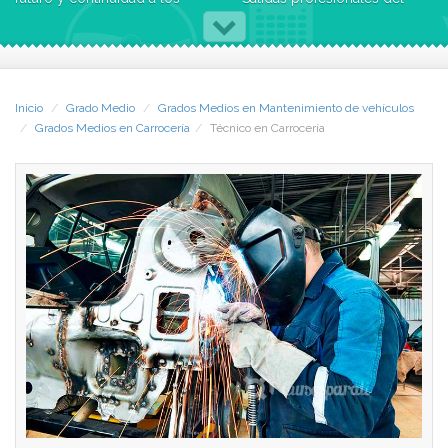
talleres.
Curso de Técnico en
Carrocería
CCC ha desarrollado un
Al terminar el curso, estarás
nuevo Curso de Carrocería,
plenamente capacitado para
dada la necesitad que hay
dominar todas las técnicas
Inicio
Grado Medio
Grados Medios en Mantenimiento de vehículos
actualmente de
de la carrocería y poder
Grados Medios en Carrocería
Técnico en Carrocería
profesionales preparados.
llevar tu propio negocio o
trabajar en un taller, con la
Al finalizar este curso, si lo
máxima efectividad.
deseas podrás obtener el
Título de FP Grado de Medio
Como profesional serás
de Técnico en Carrocería, ya
capaz de:
que tendrás todos los
conocimientos requeridos
Organizar, planificar y
para superar el examen.
controlar los procesos de
reparación de averías y las
-Objetivos y destinatarios del
reparaciones de la
Cuso de Técnico en
carrocería, así como las
Carrocería-
transformaciones opcionales.
Son tres los objetivos
Gestionar el mantenimiento y
fundamentales:
la logística de flotas de
vehículos.