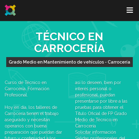
TÉCNICO EN
CARROCERÍA
Grado Medio en Mantenimiento de vehículos - Carrocería
Curso de Técnico en
así lo deseen, bien por
Carrocería. Formación
interés personal o
Profesional.
profesional, puedan
presentarse por libre a las
Hoy en día, los talleres de
pruebas para obtener el
Carrocería tienen el trabajo
Título Oficial de FP Grado
asegurado y necesitan
Medio de Técnico en
operarios con buena
Carrocería
preparación que puedan dar
Solicitar información
futuro y continuidad a los
Salidas profesionales del