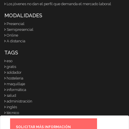
Los jóvenes no dan el perfil que demanda el mercado laboral
MODALIDADES
Presencial
Semipresencial
Online
A distancia
TAGS
eso
gratis
soldador
hosteleria
maquillaje
informática
salud
administración
inglés
técnico
© 2007-2025
www.cursosparati.com
|
info@cursosparati.com
|
Anuncia
SOLICITAR MÁS INFORMACIÓN