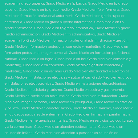
academia grado superior
,
Grado Medio en fp basica
,
Grado Medio en fp grado
superior
,
Grado Medio en fp grado medio
,
Grado Medio en fp enfermeria
,
Grado
Medio en formación profesional enfermeria
,
Grado Medio en grado superior
enfermeria
,
Grado Medio en grado superior informatica
,
Grado Medio en fp
grado enfermeria
,
Grado Medio en fp grado informatica
,
Grado Medio en grado
medio administración
,
Grado Medio en fp administrativo
,
Grado Medio en
academia fp
,
Grado Medio en formacion profesional administración y gestión
,
Grado Medio en formacion profesional comercio y marketing
,
Grado Medio en
formacion profesional imagen personal
,
Grado Medio en formacion profesional
sanidad
,
Grado Medio en logse
,
Grado Medio en loe
,
Grado Medio en comercio y
marketing
,
Grado Medio en comercio
,
Grado Medio en gestión comercial y
marketing
,
Grado Medio en ver más
,
Grado Medio en electricidad y electrónica
,
Grado Medio en instalaciones eléctricas y automáticas
,
Grado Medio en equipos
e instalaciones electrotécnicas
,
Grado Medio en instalaciones electrotécnicas
,
Grado Medio en hostelería y turismo
,
Grado Medio en cocina y gastronomía
,
Grado Medio en servicios en restauración
,
Grado Medio en restauración
,
Grado
Medio en imagen personal
,
Grado Medio en peluquería
,
Grado Medio en estética
y belleza
,
Grado Medio en caracterización
,
Grado Medio en sanidad
,
Grado Medio
en cuidados auxiliares de enfermería
,
Grado Medio en farmacia y parafarmacia
,
Grado Medio en emergencias sanitarias
,
Grado Medio en servicios socioculturales
y a la comunidad
,
Grado Medio en atención sociosanitaria
,
Grado Medio en
educación infantil
,
Grado Medio en atención a personas en situación de