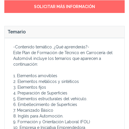
Que los alumnos que lo
Desarrollar tu trabajo en
SOLICITAR MÁS INFORMACIÓN
deseen se formen para esta
grandes, medianas y
profesión con nuevos
pequeñas empresas, así
contenidos completos y
como en situaciones de
actualizados.
autoempleo, como jefe de
Temario
Que todos los trabajadores
taller, receptor, encargado de
que están actualmente en
ITV, perito tasador, etc.
activo desempeñando su
Formarás parte de la Bolsa
-Contenido temático. ¿Qué aprenderás?-
trabajo en este sector,
de Empleo propia de CCC y
Este Plan de Formación de Técnico en Carrocería del
puedan actualizar y
de otras bolsas de empleo
Automóvil incluye los temarios que aparecen a
completar sus
asociadas con las que
continuación:
conocimientos para estar
tenemos acuerdos de
siempre al día.
colaboración
1. Elementos amovibles
Que todos los alumnos que
2. Elementos metálicos y sintéticos
3. Elementos fijos
4. Preparación de Superficies
5. Elementos estructurales del vehículo.
6. Embellecimiento de Superficies
7. Mecanizado Básico
8. Inglés para Automoción.
9. Formación y Orientación Laboral (FOL)
10. Empresa e Iniciativa Emprendedora