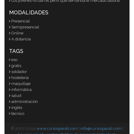
Los jóvenes no dan el perfil que demanda el mercado laboral
MODALIDADES
Presencial
Semipresencial
Online
A distancia
TAGS
eso
gratis
soldador
hosteleria
maquillaje
informática
salud
administración
inglés
técnico
© 2007-2024
www.cursosparati.com
|
info@cursosparati.com
|