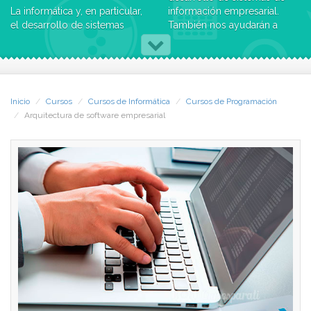
La informática y, en particular,
información empresarial.
el desarrollo de sistemas
También nos ayudarán a
para la empresa, ha
facilitar la mantenibilidad y
evolucionado mucho y muy
extensibilidad de los
rápidamente: lenguajes de
sistemas a lo largo de su
programación, sistemas
ciclo de vida.
gestores de bases de datos,
Inicio
Cursos
Cursos de Informática
Cursos de Programación
metodologías de trabajo,
Objetivos
Arquitectura de software empresarial
organización y gestión de
proyectos de desarrollo de
Capacitar para modelar un
software son ejemplos
problema empresarial a
claros de esta afirmación.
resolver mediante software.
Además esta evolución está
Practicar y usar patrones de
lejos de estabilizarse, ya que
diseño de software
continúan apareciendo
empresarial.
nuevos modelos de
Usar herramientas
desarrollo, patrones de
específicas para el desarrollo
diseño y otros conceptos
de software empresarial:
relacionados.
iECS Framework, y gestores
Vamos a estudiar algunos de
de ALM.
los conceptos, principios,
Capacitar para diseñar e
técnicas y otros elementos
implementar un producto de