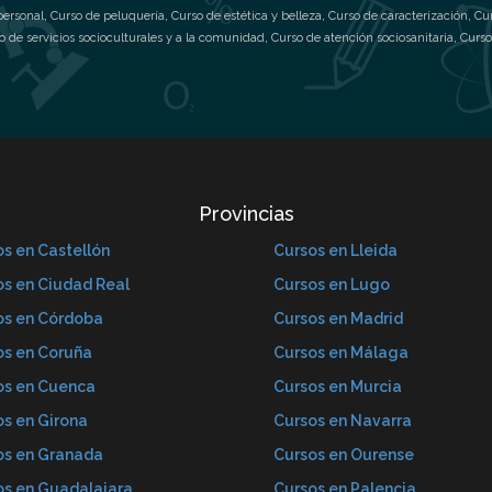
personal
,
Curso de peluquería
,
Curso de estética y belleza
,
Curso de caracterización
,
Cu
o de servicios socioculturales y a la comunidad
,
Curso de atención sociosanitaria
,
Curso
Provincias
s en Castellón
Cursos en Lleida
os en Ciudad Real
Cursos en Lugo
os en Córdoba
Cursos en Madrid
os en Coruña
Cursos en Málaga
os en Cuenca
Cursos en Murcia
os en Girona
Cursos en Navarra
os en Granada
Cursos en Ourense
os en Guadalajara
Cursos en Palencia