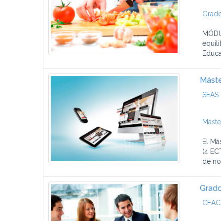
Grado
MÓDUL
equil
Educa
Máste
SEAS 
Máste
El Má
(4 EC
de no
Grado
CEAC