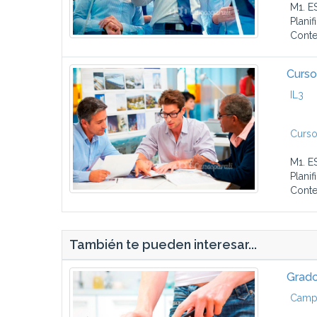
M1. E
Planif
Conte
Curso
IL3
Curso
M1. E
Planif
Conte
También te pueden interesar...
Grado
Campu