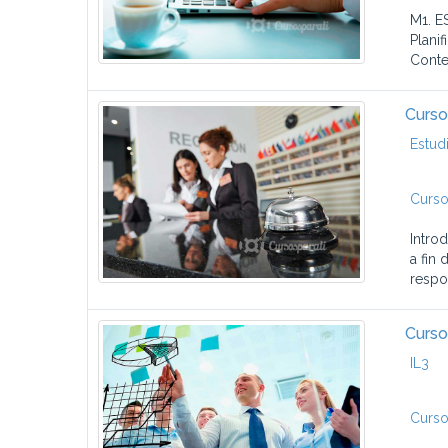
M1. E
Planif
Conte
Curso
Estud
Curso
Intro
a fin
respo
Curso
IL3
Curso