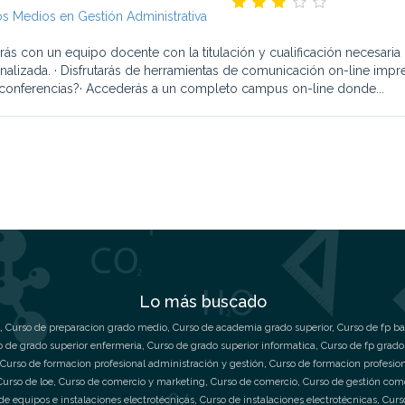
s Medios en Gestión Administrativa
rás con un equipo docente con la titulación y cualificación necesaria
nalizada. · Disfrutarás de herramientas de comunicación on-line impre
conferencias?· Accederás a un completo campus on-line donde...
Lo más buscado
,
Curso de preparacion grado medio
,
Curso de academia grado superior
,
Curso de fp ba
o de grado superior enfermeria
,
Curso de grado superior informatica
,
Curso de fp grado
Curso de formacion profesional administración y gestión
,
Curso de formacion profesio
Curso de loe
,
Curso de comercio y marketing
,
Curso de comercio
,
Curso de gestión com
de equipos e instalaciones electrotécnicas
,
Curso de instalaciones electrotécnicas
,
Curs