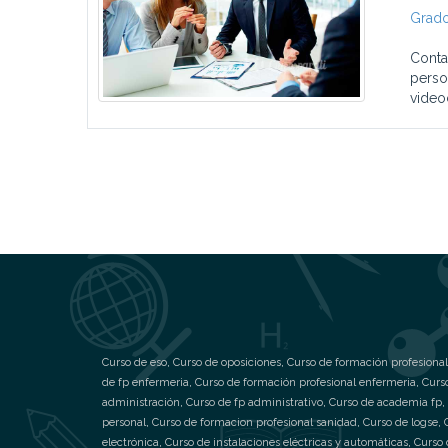
Grado
Conta
perso
video
Curso de eso
,
Curso de oposiciones
,
Curso de formación profesional
de fp enfermeria
,
Curso de formación profesional enfermeria
,
Curs
administración
,
Curso de fp administrativo
,
Curso de academia fp
,
personal
,
Curso de formacion profesional sanidad
,
Curso de logse
,
electrónica
,
Curso de instalaciones eléctricas y automáticas
,
Curso 