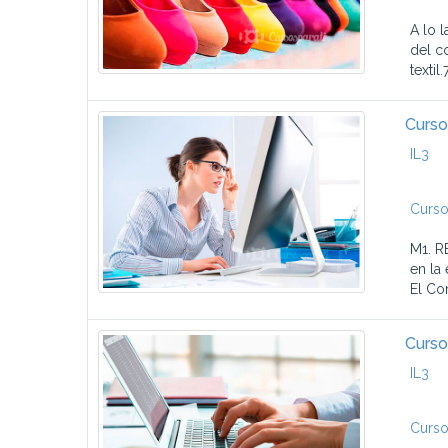
A lo 
del c
textil
Curso
IL3
Curso
M1. R
en la
El Con
Curso
IL3
Curso