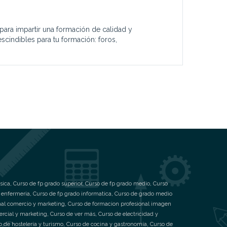
 para impartir una formación de calidad y
scindibles para tu formación: foros,
sica
,
Curso de fp grado superior
,
Curso de fp grado medio
,
Curso
 enfermeria
,
Curso de fp grado informatica
,
Curso de grado medio
nal comercio y marketing
,
Curso de formacion profesional imagen
ercial y marketing
,
Curso de ver más
,
Curso de electricidad y
o de hostelería y turismo
,
Curso de cocina y gastronomía
,
Curso de