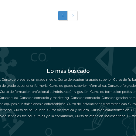
1
2
Lo más buscado
,
Curso de preparacion grado medio
,
Curso de academia grado superior
,
Curso de fp ba
o de grado superior enfermeria
,
Curso de grado superior informatica
,
Curso de fp grado
Curso de formacion profesional administración y gestión
,
Curso de formacion profesio
Curso de loe
,
Curso de comercio y marketing
,
Curso de comercio
,
Curso de gestión com
de equipos e instalaciones electrotécnicas
,
Curso de instalaciones electrotécnicas
,
Curs
personal
,
Curso de peluquería
,
Curso de estética y belleza
,
Curso de caracterización
,
Cu
o de servicios socioculturales y a la comunidad
,
Curso de atención sociosanitaria
,
Curso