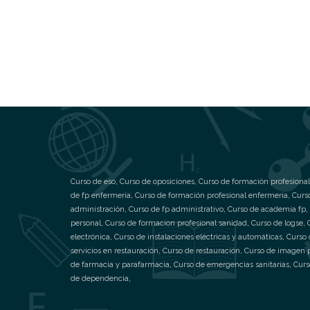
Curso de eso
,
Curso de oposiciones
,
Curso de formación profesional
de fp enfermeria
,
Curso de formación profesional enfermeria
,
Curs
administración
,
Curso de fp administrativo
,
Curso de academia fp
,
personal
,
Curso de formacion profesional sanidad
,
Curso de logse
,
electrónica
,
Curso de instalaciones eléctricas y automáticas
,
Curso 
servicios en restauración
,
Curso de restauración
,
Curso de imagen 
de farmacia y parafarmacia
,
Curso de emergencias sanitarias
,
Curs
de dependencia
,