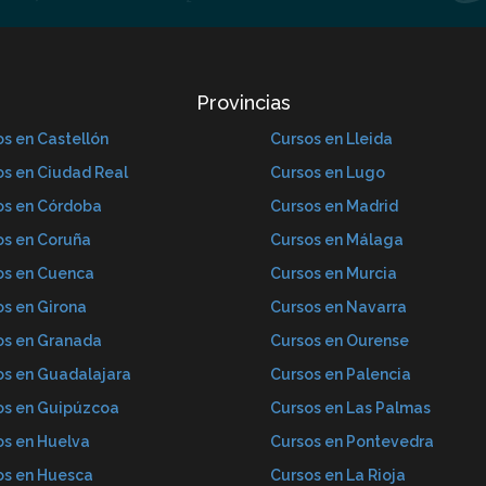
Provincias
s en Castellón
Cursos en Lleida
os en Ciudad Real
Cursos en Lugo
os en Córdoba
Cursos en Madrid
os en Coruña
Cursos en Málaga
os en Cuenca
Cursos en Murcia
os en Girona
Cursos en Navarra
os en Granada
Cursos en Ourense
os en Guadalajara
Cursos en Palencia
os en Guipúzcoa
Cursos en Las Palmas
os en Huelva
Cursos en Pontevedra
os en Huesca
Cursos en La Rioja