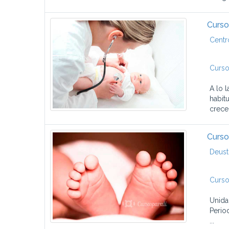
Curso
Centr
Curso
A lo 
habit
crece
Curso
Deust
Curso
Unida
Perio
...