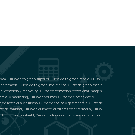
sica
,
Curso de fp grado superior
,
Curso de fp grado medio
,
Curso
 enfermeria
,
Curso de fp grado informatica
,
Curso de grado medio
nal comercio y marketing
,
Curso de formacion profesional imagen
ercial y marketing
,
Curso de ver más
,
Curso de electricidad y
o de hostelería y turismo
,
Curso de cocina y gastronomía
,
Curso de
rso de sanidad
,
Curso de cuidados auxiliares de enfermería
,
Curso
 de educación infantil
,
Curso de atención a personas en situación