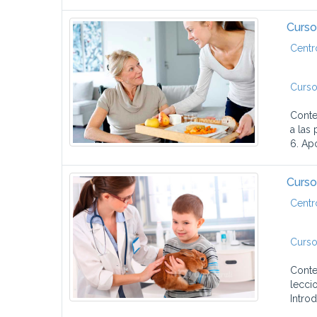
Curso
Centr
Curso
Conte
a las
6. Apo
Curso 
Centr
Curso
Conte
lecci
Introd