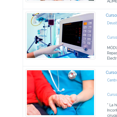
ALIME
Curso
Deust
Curso
MÓDUL
Repas
Elect
Curso
Centr
Curso
* La 
Incon
cirugí