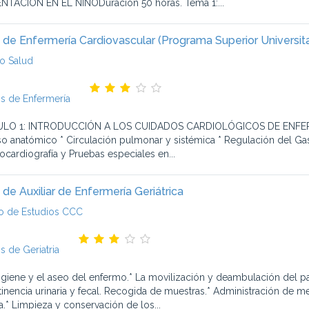
NTACION EN EL NIÑODuración 50 horas. Tema 1:...
 de Enfermería Cardiovascular (Programa Superior Universita
o Salud
s de Enfermería
O 1: INTRODUCCIÓN A LOS CUIDADOS CARDIOLÓGICOS DE ENFERMERÍA
o anatómico * Circulación pulmonar y sistémica * Regulación del Gast
rocardiografía y Pruebas especiales en...
 de Auxiliar de Enfermería Geriátrica
o de Estudios CCC
s de Geriatria
higiene y el aseo del enfermo.* La movilización y deambulación del pa
tinencia urinaria y fecal. Recogida de muestras.* Administración de 
a.* Limpieza y conservación de los...