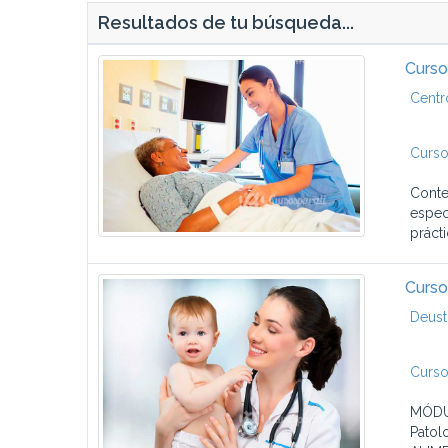
Resultados de tu búsqueda...
Curso
Centr
Curso
Conte
espec
prácti
Curso
Deust
Curso
MÓDUL
Patol