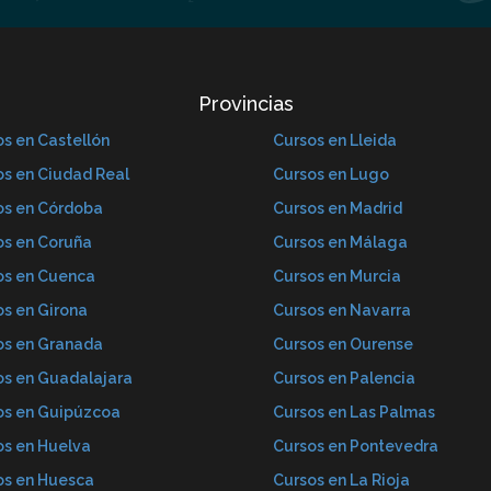
Provincias
s en Castellón
Cursos en Lleida
os en Ciudad Real
Cursos en Lugo
os en Córdoba
Cursos en Madrid
os en Coruña
Cursos en Málaga
os en Cuenca
Cursos en Murcia
os en Girona
Cursos en Navarra
os en Granada
Cursos en Ourense
os en Guadalajara
Cursos en Palencia
os en Guipúzcoa
Cursos en Las Palmas
os en Huelva
Cursos en Pontevedra
os en Huesca
Cursos en La Rioja