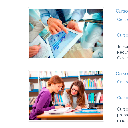
Curso
Centr
Curso
Temar
Recur
Gesti
Curso
Centr
Curso
Curso
prepa
madur