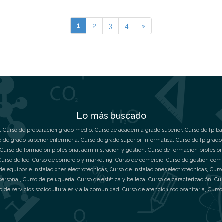
1
2
3
4
»
Lo más buscado
,
Curso de preparacion grado medio
,
Curso de academia grado superior
,
Curso de fp ba
o de grado superior enfermeria
,
Curso de grado superior informatica
,
Curso de fp grado
Curso de formacion profesional administración y gestión
,
Curso de formacion profesio
Curso de loe
,
Curso de comercio y marketing
,
Curso de comercio
,
Curso de gestión com
de equipos e instalaciones electrotécnicas
,
Curso de instalaciones electrotécnicas
,
Curs
personal
,
Curso de peluquería
,
Curso de estética y belleza
,
Curso de caracterización
,
Cu
o de servicios socioculturales y a la comunidad
,
Curso de atención sociosanitaria
,
Curso