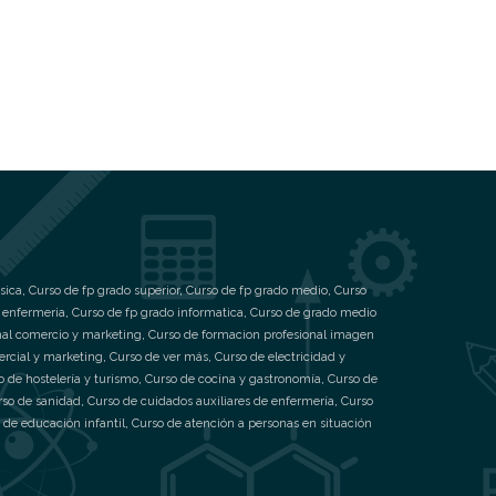
sica
,
Curso de fp grado superior
,
Curso de fp grado medio
,
Curso
 enfermeria
,
Curso de fp grado informatica
,
Curso de grado medio
nal comercio y marketing
,
Curso de formacion profesional imagen
ercial y marketing
,
Curso de ver más
,
Curso de electricidad y
o de hostelería y turismo
,
Curso de cocina y gastronomía
,
Curso de
rso de sanidad
,
Curso de cuidados auxiliares de enfermería
,
Curso
 de educación infantil
,
Curso de atención a personas en situación