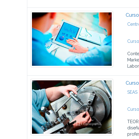
Curso
Centr
Curso
Conte
Marke
Labor
Curso
SEAS 
Curso
TEORÍ
diseñ
profes