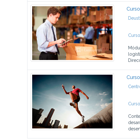
Curso
Deust
Curso
Módul
logíst
Direcc
Curso
Centr
Curso
Conte
desar
desem