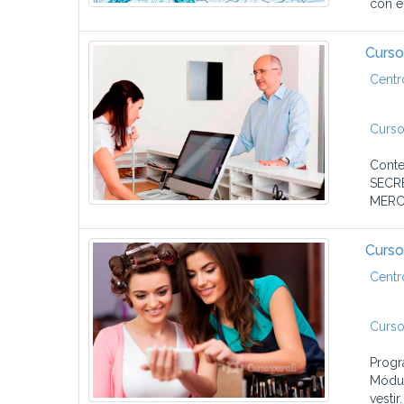
con el
Curso
Centr
Curso
Cont
SECR
MERC
Curso
Centr
Curso
Progr
Módul
vesti