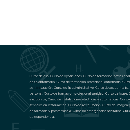
Curso de eso
,
Curso de oposiciones
,
Curso de formación profesional
de fp enfermeria
,
Curso de formación profesional enfermeria
,
Curs
administración
,
Curso de fp administrativo
,
Curso de academia fp
,
personal
,
Curso de formacion profesional sanidad
,
Curso de logse
,
electrónica
,
Curso de instalaciones eléctricas y automáticas
,
Curso 
servicios en restauración
,
Curso de restauración
,
Curso de imagen 
de farmacia y parafarmacia
,
Curso de emergencias sanitarias
,
Curs
de dependencia
,