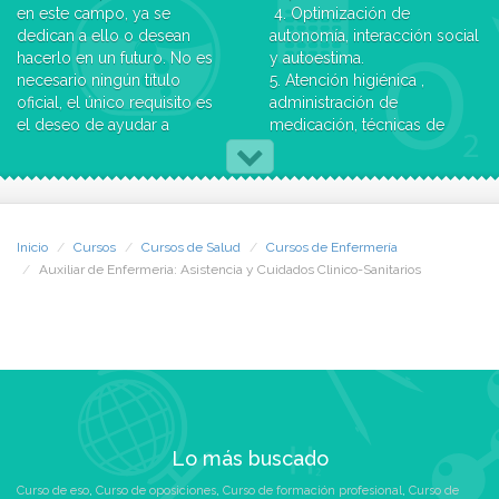
en este campo, ya se
4. Optimización de
dedican a ello o desean
autonomía, interacción social
hacerlo en un futuro. No es
y autoestima.
necesario ningún título
5. Atención higiénica ,
oficial, el único requisito es
administración de
el deseo de ayudar a
medicación, técnicas de
personas que no se pueden
traslado y técnicas sanitarias
valer por sí solas
básicas de de urgencias y
involucrándose en una labor
primeros auxilios.
gratificante no solamente
6. Proporcionar y administrar
económicamente sino
adecuadamente los
Inicio
Cursos
Cursos de Salud
Cursos de Enfermería
también a nivel personal y
alimentos al residente con
Auxiliar de Enfermeria: Asistencia y Cuidados Clinico-Sanitarios
emocional, la de ayudar a
dependencia.
personas que lo necesitan
7. Colaboración con el
enormemente y a sus
mantenimiento del orden y
familiares.
las condiciones higiénico-
sanitarias de los usuarios y
Objetivos
de sus habitaciones en el
1. Capacitar al alumno para la
centro atención a la
preparación y el apoyo en
dependencia.
Lo más buscado
las intervenciones de
atención a los dependientes
Salidas Profesionales
Curso de eso
,
Curso de oposiciones
,
Curso de formación profesional
,
Curso de