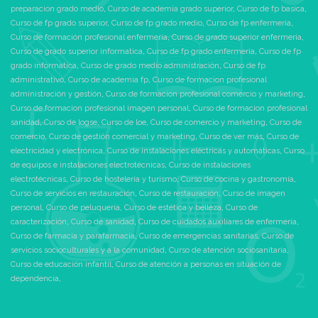
y a su entorno institucional
Nuestra formación te
preparacion grado medio
,
Curso de academia grado superior
,
Curso de fp basica
,
siguiendo las pautas
capacita para trabajar, entre
Curso de fp grado superior
,
Curso de fp grado medio
,
Curso de fp enfermeria
,
marcadas.
otros, como:
Curso de formación profesional enfermeria
,
Curso de grado superior enfermeria
,
2. Mantenimiento y entreno
* Cuidador de minusválidos
Curso de grado superior informatica
,
Curso de fp grado enfermeria
,
Curso de fp
de las facultades
físicos, psíquicos y
grado informatica
,
Curso de grado medio administración
,
Curso de fp
psicológicas del
sensoriales
administrativo
,
Curso de academia fp
,
Curso de formacion profesional
dependiente, fomento de las
* Cuidador de personas
administración y gestión
,
Curso de formacion profesional comercio y marketing
,
relaciones sociales y
dependientes en
Curso de formacion profesional imagen personal
,
Curso de formacion profesional
estimulación de la
Instituciones Sociales
sanidad
,
Curso de logse
,
Curso de loe
,
Curso de comercio y marketing
,
Curso de
comunicación y relaciones
* Gerocultor, etc.
comercio
,
Curso de gestión comercial y marketing
,
Curso de ver más
,
Curso de
sociales
electricidad y electrónica
,
Curso de instalaciones eléctricas y automáticas
,
Curso
de equipos e instalaciones electrotécnicas
,
Curso de instalaciones
electrotécnicas
,
Curso de hostelería y turismo
,
Curso de cocina y gastronomía
,
Curso de servicios en restauración
,
Curso de restauración
,
Curso de imagen
personal
,
Curso de peluquería
,
Curso de estética y belleza
,
Curso de
caracterización
,
Curso de sanidad
,
Curso de cuidados auxiliares de enfermería
,
Curso de farmacia y parafarmacia
,
Curso de emergencias sanitarias
,
Curso de
servicios socioculturales y a la comunidad
,
Curso de atención sociosanitaria
,
Curso de educación infantil
,
Curso de atención a personas en situación de
dependencia
,