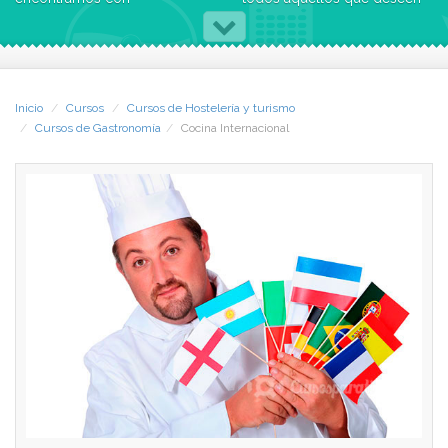
establecimientos de
adquirir, mejorar y actualizar
restauración que ofrecen
su formación en este sector
comida variada de tipo
con una preparación
internacional.
específica para que puedas
incorporarte a un puesto de
Inicio
Cursos
Cursos de Hostelería y turismo
El temario comienza con una
trabajo como cocinero, chef,
Cursos de Gastronomía
Cocina Internacional
introducción al mundo de la
auxiliar de cocina o jefe de
cocina internacional y se
partida. Titulación obtenida
establecen a lo largo de
todo el estudio un repertorio
Una vez superado el
de técnicas y
proceso global de
manipulaciones de las
evaluación, se entrega el
cocinas internacionales más
diploma de CURSO DE
usuales de los alimentos. Se
COCINA INTERNACIONAL
trata de dominar unas
por la Escuela Superior de
técnicas de base que, una
Hostelería de Sevilla y SEAS,
vez entendidas, permitan la
Estudios Superiores Abiertos,
realización de una gran
en el que se indican los
variedad de preparaciones
contenidos y créditos de
internacionales. Todo ello
estudio.