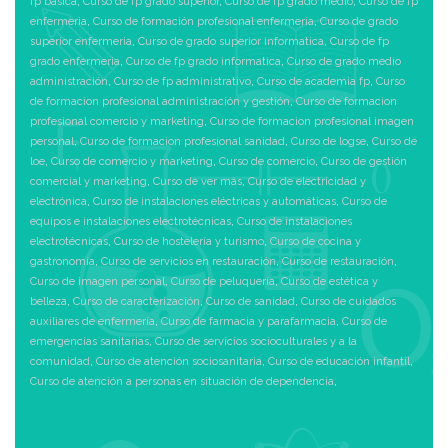
fp basica
,
Curso de fp grado superior
,
Curso de fp grado medio
,
Curso de fp
enfermeria
,
Curso de formación profesional enfermeria
,
Curso de grado
superior enfermeria
,
Curso de grado superior informatica
,
Curso de fp
grado enfermeria
,
Curso de fp grado informatica
,
Curso de grado medio
administración
,
Curso de fp administrativo
,
Curso de academia fp
,
Curso
de formacion profesional administración y gestión
,
Curso de formacion
profesional comercio y marketing
,
Curso de formacion profesional imagen
personal
,
Curso de formacion profesional sanidad
,
Curso de logse
,
Curso de
loe
,
Curso de comercio y marketing
,
Curso de comercio
,
Curso de gestión
comercial y marketing
,
Curso de ver más
,
Curso de electricidad y
electrónica
,
Curso de instalaciones eléctricas y automáticas
,
Curso de
equipos e instalaciones electrotécnicas
,
Curso de instalaciones
electrotécnicas
,
Curso de hostelería y turismo
,
Curso de cocina y
gastronomía
,
Curso de servicios en restauración
,
Curso de restauración
,
Curso de imagen personal
,
Curso de peluquería
,
Curso de estética y
belleza
,
Curso de caracterización
,
Curso de sanidad
,
Curso de cuidados
auxiliares de enfermería
,
Curso de farmacia y parafarmacia
,
Curso de
emergencias sanitarias
,
Curso de servicios socioculturales y a la
comunidad
,
Curso de atención sociosanitaria
,
Curso de educación infantil
,
Curso de atención a personas en situación de dependencia
,