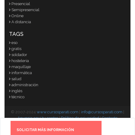
Presencial
Semipresencial
Online
A distancia
TAGS
eso
gratis
soldador
hosteleria
maquillaje
informática
salud
administración
inglés
técnico
© 2007-2024
www.cursosparati.com
|
info@cursosparati.com
|
Anuncia aquí tu centro
|
Política de privacidad
|
Contacto
SOLICITAR MÁS INFORMACIÓN