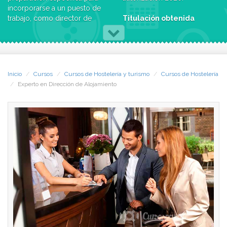
incorporarse a un puesto de
trabajo, como director de
Titulación obtenida
alojamiento o jefe de
recepción.
Una vez superado el
proceso global de
Prácticas en empresa y
evaluación, se entrega el
Agencia de colocación
título propio de EXPERTO EN
Inicio
Cursos
Cursos de Hostelería y turismo
Cursos de Hostelería
DIRECCIÓN DE
Experto en Dirección de Alojamiento
La Escuela Superior de
ALOJAMIENTO, por la
Hostelería da una
Universidad San Jorge, en el
importancia absoluta a la
que se indican los
realización de prácticas
contenidos y créditos de
profesionales, factor decisivo
estudio.
a la hora de la incorporación
al mundo laboral. Por ello,