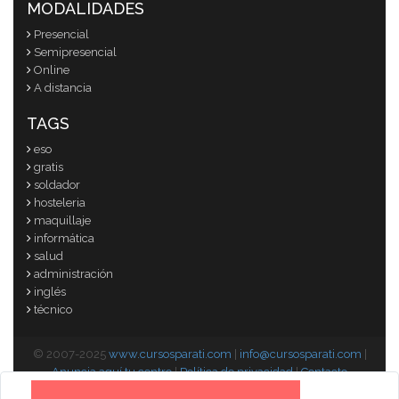
MODALIDADES
Presencial
Semipresencial
Online
A distancia
TAGS
eso
gratis
soldador
hosteleria
maquillaje
informática
salud
administración
inglés
técnico
© 2007-2025
www.cursosparati.com
|
info@cursosparati.com
|
Anuncia aquí tu centro
|
Política de privacidad
|
Contacto