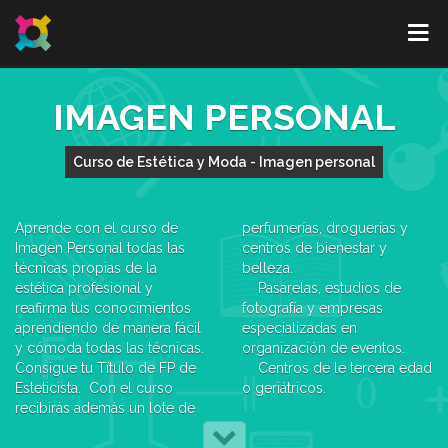
IMAGEN PERSONAL
Curso de Estética y Moda - Imagen personal
Aprende con el curso de
perfumerías, droguerías y
Imagen Personal todas las
centros de bienestar y
técnicas propias de la
belleza.
estética profesional y
Pasarelas, estudios de
reafirma tus conocimientos
fotografía y empresas
aprendiendo de manera fácil
especializadas en
y cómoda todas las técnicas.
organización de eventos.
Consigue tu Título de FP de
Centros de le tercera edad
Esteticista. Con el curso
o geriátricos.
recibirás además un lote de
imagen personal de la marca
Además, cuentas con