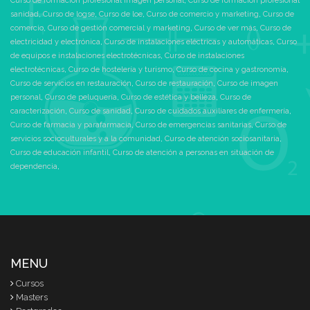
Curso de formacion profesional imagen personal
,
Curso de formacion profesional
Aprenderás a identificar,
directo de Orientación
sanidad
,
Curso de logse
,
Curso de loe
,
Curso de comercio y marketing
,
Curso de
seleccionar y conservar en
Laboral
comercio
,
Curso de gestión comercial y marketing
,
Curso de ver más
,
Curso de
buen estado los productos y
Colaboración con
electricidad y electrónica
,
Curso de instalaciones eléctricas y automáticas
,
Curso
utensilios que se utilizan en
empresas líderes para la
de equipos e instalaciones electrotécnicas
,
Curso de instalaciones
el ámbito de la estética.
realización de talleres
electrotécnicas
,
Curso de hostelería y turismo
,
Curso de cocina y gastronomía
,
Podrás mantener en
prácticos, conferencias...
Curso de servicios en restauración
,
Curso de restauración
,
Curso de imagen
óptimas condiciones los
Biblioteca exclusiva de
personal
,
Curso de peluquería
,
Curso de estética y belleza
,
Curso de
materiales, equipos e
recursos útiles para la
caracterización
,
Curso de sanidad
,
Curso de cuidados auxiliares de enfermería
,
instalaciones habituales en
búsqueda de empleo
Curso de farmacia y parafarmacia
,
Curso de emergencias sanitarias
,
Curso de
peluquerías y centros de
servicios socioculturales y a la comunidad
,
Curso de atención sociosanitaria
,
belleza.
Encuentra ofertas que se
Curso de educación infantil
,
Curso de atención a personas en situación de
ajusten a tu especialidad y
dependencia
,
Durante todo el curso
deja que te orientemos para
podrás disfrutar de diferentes
mejorar tus posibilidades.
videoclases, clases
sincronizadas en tiempo real
Obtén el Título de Grado
con tus profesores o tutor
Medio de Estética y Belleza
para tratar una materia
preparándote con CEAC para
específica y resolver tus
las Pruebas Oficiales.
MENU
dudas, que te permitirán
Cursos
afianzar los conocimientos.
Con el método flexible y
Masters
personalizado de CEAC, te