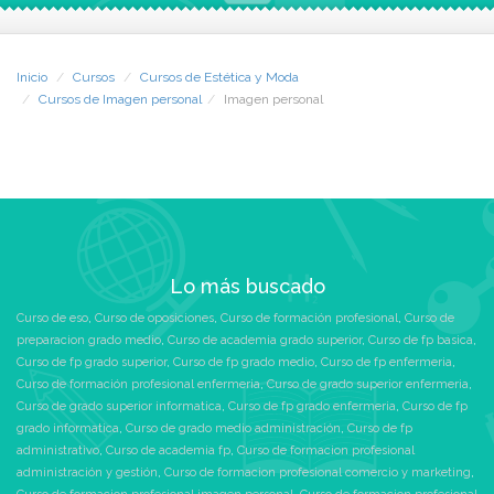
Fama Fabré.
diversos servicios de
orientación profesional
Especialízate en servicios de
durantes y después de la
imagen personal y accede a
finalización de tu curso y de
Inicio
Cursos
Cursos de Estética y Moda
un sector con numerosas
la Bolsa de Trabajo CEAC. Te
Cursos de Imagen personal
Imagen personal
salidas laborales.
aseroramos para que seas el
mejor candidato en aquellas
Con la realización de este
ofertas que se ajusten a tu
curso:
especialidad.
Sabrás cómo aplicar
Aprovecha la formación y
distintos estilos de
consigue un empleo que
maquillaje, adaptándolos a
responda a tus inquietudes.
Lo más buscado
las necesidades y
preferencias de cada clienta.
Además, tendrás acceso a
Curso de eso
,
Curso de oposiciones
,
Curso de formación profesional
,
Curso de
Dominarás las técnicas
estos y otros servicios
preparacion grado medio
,
Curso de academia grado superior
,
Curso de fp basica
,
propias de la manicura y la
profesionales para ayudarte a
Curso de fp grado superior
,
Curso de fp grado medio
,
Curso de fp enfermeria
,
pedicura.
encontrar empleo:
Curso de formación profesional enfermeria
,
Curso de grado superior enfermeria
,
Conocerás los peinados
Curso de grado superior informatica
,
Curso de fp grado enfermeria
,
Curso de fp
más demandados en las
Bolsa de Trabajo CEAC,
grado informatica
,
Curso de grado medio administración
,
Curso de fp
peluquerías, como
con más de 6.000 ofertas
administrativo
,
Curso de academia fp
,
Curso de formacion profesional
recogidos, marcados y
laborales cada año
administración y gestión
,
Curso de formacion profesional comercio y marketing
,
alisados.
Videoconferencias en