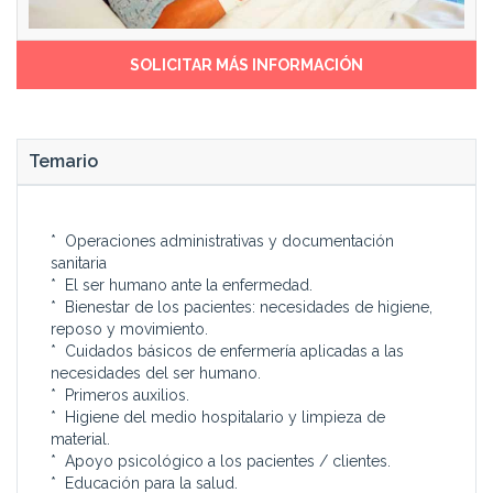
sanitario.
esterilizar el material y los
instrumentos clínicos
De qué puedes trabajar
utilizados por los
SOLICITAR MÁS INFORMACIÓN
Con tu título de FP, podrás
profesionales de la salud.
desempeñar las siguientes
· Participar en actividades
funciones:
relacionadas con el apoyo
· Auxiliar de enfermería en
psicológico y la educación
Temario
clínicas, residencias y a
para la salud, dirigidas a
domicilio.
personas individuales o
· Asistente/a de personas
grupos.
de edad avanzada.
* Operaciones administrativas y documentación
sanitaria
* El ser humano ante la enfermedad.
* Bienestar de los pacientes: necesidades de higiene,
reposo y movimiento.
* Cuidados básicos de enfermería aplicadas a las
necesidades del ser humano.
* Primeros auxilios.
* Higiene del medio hospitalario y limpieza de
material.
* Apoyo psicológico a los pacientes / clientes.
* Educación para la salud.