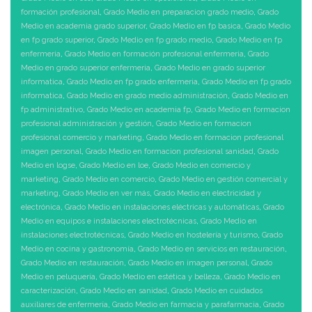
formación profesional
,
Grado Medio en preparacion grado medio
,
Grado
Medio en academia grado superior
,
Grado Medio en fp basica
,
Grado Medio
en fp grado superior
,
Grado Medio en fp grado medio
,
Grado Medio en fp
enfermeria
,
Grado Medio en formación profesional enfermeria
,
Grado
Medio en grado superior enfermeria
,
Grado Medio en grado superior
informatica
,
Grado Medio en fp grado enfermeria
,
Grado Medio en fp grado
informatica
,
Grado Medio en grado medio administración
,
Grado Medio en
fp administrativo
,
Grado Medio en academia fp
,
Grado Medio en formacion
profesional administración y gestión
,
Grado Medio en formacion
profesional comercio y marketing
,
Grado Medio en formacion profesional
imagen personal
,
Grado Medio en formacion profesional sanidad
,
Grado
Medio en logse
,
Grado Medio en loe
,
Grado Medio en comercio y
marketing
,
Grado Medio en comercio
,
Grado Medio en gestión comercial y
marketing
,
Grado Medio en ver más
,
Grado Medio en electricidad y
electrónica
,
Grado Medio en instalaciones eléctricas y automáticas
,
Grado
Medio en equipos e instalaciones electrotécnicas
,
Grado Medio en
instalaciones electrotécnicas
,
Grado Medio en hostelería y turismo
,
Grado
Medio en cocina y gastronomía
,
Grado Medio en servicios en restauración
,
Grado Medio en restauración
,
Grado Medio en imagen personal
,
Grado
Medio en peluquería
,
Grado Medio en estética y belleza
,
Grado Medio en
caracterización
,
Grado Medio en sanidad
,
Grado Medio en cuidados
auxiliares de enfermería
,
Grado Medio en farmacia y parafarmacia
,
Grado