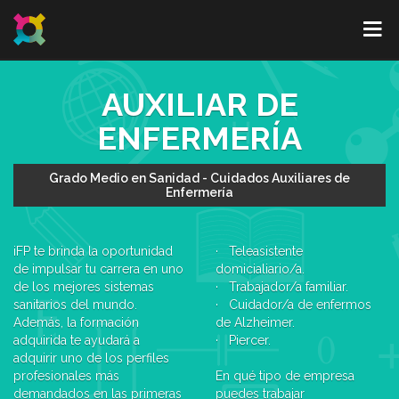
AUXILIAR DE
ENFERMERÍA
Grado Medio en Sanidad - Cuidados Auxiliares de
Enfermería
iFP te brinda la oportunidad
· Teleasistente
de impulsar tu carrera en uno
domicialiario/a.
de los mejores sistemas
· Trabajador/a familiar.
sanitarios del mundo.
· Cuidador/a de enfermos
Además, la formación
de Alzheimer.
adquirida te ayudará a
· Piercer.
adquirir uno de los perfiles
profesionales más
En qué tipo de empresa
demandados en las primeras
puedes trabajar