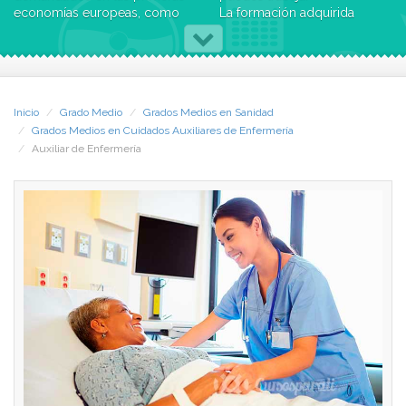
economías europeas, como
La formación adquirida
Alemania o Reino Unido.
permite a los titulados y
Este plan de estudios te
tituladas impulsar su carrera
proporciona los
profesional en:
conocimientos y estrategias
· Clínicas privadas.
indispensables para llevar a
· Hospitales, ya sean de
Inicio
Grado Medio
Grados Medios en Sanidad
cabo cuidados auxiliares de
titularidad pública o privada.
Grados Medios en Cuidados Auxiliares de Enfermería
enfermería, controlar las
· Residencias y centros
Auxiliar de Enfermería
condiciones sanitarias del
geriátricos.
entorno y del material o
· Servicios de asistencia
instrumental sanitario y
domiciliaria.
manipular correctamente el
instrumental empleado por
¿Qué aprenderás?
los equipos de salud
Este programa formativo
bucodental.
capacita a los estudiantes
Con la superación de este
para:
programa formativo,
· Cuidar de los pacientes a
obtendrás el título oficial de
su cargo y de las
FP de Grado Medio en Curas
condiciones sanitarias de su
Auxiliares de Enfermería, que
entorno, dentro de su ámbito
te faculta para trabajar como
de competencia.
profesional del sector
· Limpiar, mantener y