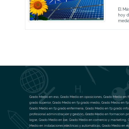
El Má
hoy d
media
Grado Medio en eso
,
Grado Medio en oposiciones
,
Grado Medio en f
grado superior
,
Grado Medio en fp grado medio
,
Grado Medio en fp
Grado Medio en fp grado enfermeria
,
Grado Medio en fp grado inf
profesional administración y gestión
,
Grado Medio en formacion pr
logse
,
Grado Medio en loe
,
Grado Medio en comercio y marketing
,
Medio en instalaciones eléctricas y automáticas
,
Grado Medio en eq