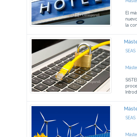
Máste
El má
nuevo
la con
Máste
SEAS 
Máste
SISTE
proce
Introd
Máste
SEAS 
Máste