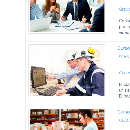
Grado
Conta
perso
video
Curso
SEAS 
Curso
El cu
un si
El pa
Curso
CEAC