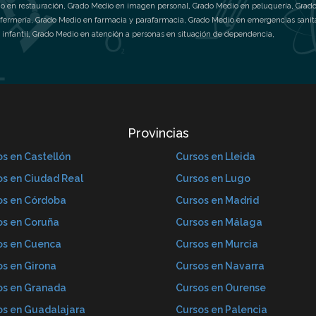
o en restauración
,
Grado Medio en imagen personal
,
Grado Medio en peluquería
,
Grado
nfermería
,
Grado Medio en farmacia y parafarmacia
,
Grado Medio en emergencias sanit
infantil
,
Grado Medio en atención a personas en situación de dependencia
,
Provincias
s en Castellón
Cursos en Lleida
os en Ciudad Real
Cursos en Lugo
os en Córdoba
Cursos en Madrid
os en Coruña
Cursos en Málaga
os en Cuenca
Cursos en Murcia
os en Girona
Cursos en Navarra
os en Granada
Cursos en Ourense
os en Guadalajara
Cursos en Palencia