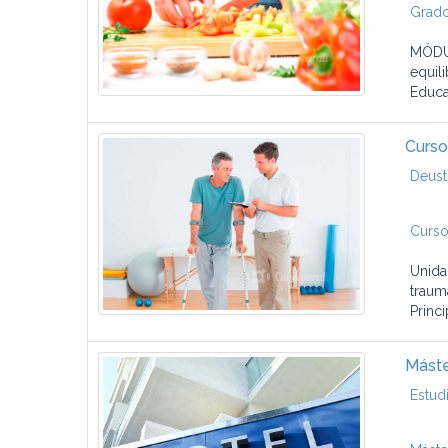
Grado
MÓDUL
equil
Educa
Curso 
Deust
Curso
Unida
traum
Princi
Máste
Estud