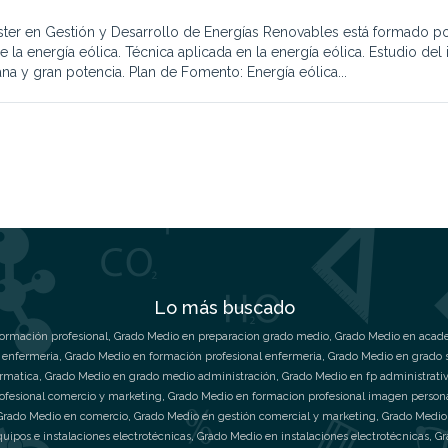
ster en Gestión y Desarrollo de Energías Renovables está formado
e la energía eólica. Técnica aplicada en la energía eólica. Estudio 
na y gran potencia. Plan de Fomento: Energía eólica...
Lo más buscado
ormación profesional
,
Grado Medio en preparacion grado medio
,
Grado Medio en acade
 enfermeria
,
Grado Medio en formación profesional enfermeria
,
Grado Medio en grado 
ormatica
,
Grado Medio en grado medio administración
,
Grado Medio en fp administrati
ofesional comercio y marketing
,
Grado Medio en formacion profesional imagen person
Grado Medio en comercio
,
Grado Medio en gestión comercial y marketing
,
Grado Medio
uipos e instalaciones electrotécnicas
,
Grado Medio en instalaciones electrotécnicas
,
Gr