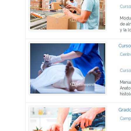
Curso
Módul
de al
y la 
Curso
Centr
Curso
Manua
Anato
histo
Grado
Campu