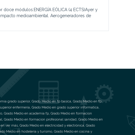
 por doce módulos:ENERGÍA EÓLICA (4 ECTS)Ayer y
del impacto medioambiental. Aerogeneradores de
mia grado superior
,
Grado Medio en fp basica
,
Grado Medio en fp
superior enfermeria
,
Grado Medio en grado superior informatica
,
vo
,
Grado Medio en academia fp
,
Grado Medio en formacion
al
,
Grado Medio en formacion profesional sanidad
,
Grado Medio en
 en ver más
,
Grado Medio en electricidad y electrónica
,
Grado
ado Medio en hostelería y turismo
,
Grado Medio en cocina y