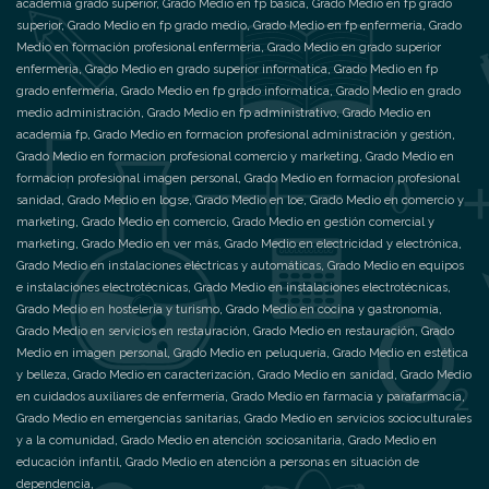
academia grado superior
,
Grado Medio en fp basica
,
Grado Medio en fp grado
superior
,
Grado Medio en fp grado medio
,
Grado Medio en fp enfermeria
,
Grado
Medio en formación profesional enfermeria
,
Grado Medio en grado superior
enfermeria
,
Grado Medio en grado superior informatica
,
Grado Medio en fp
grado enfermeria
,
Grado Medio en fp grado informatica
,
Grado Medio en grado
medio administración
,
Grado Medio en fp administrativo
,
Grado Medio en
academia fp
,
Grado Medio en formacion profesional administración y gestión
,
Grado Medio en formacion profesional comercio y marketing
,
Grado Medio en
formacion profesional imagen personal
,
Grado Medio en formacion profesional
sanidad
,
Grado Medio en logse
,
Grado Medio en loe
,
Grado Medio en comercio y
marketing
,
Grado Medio en comercio
,
Grado Medio en gestión comercial y
marketing
,
Grado Medio en ver más
,
Grado Medio en electricidad y electrónica
,
Grado Medio en instalaciones eléctricas y automáticas
,
Grado Medio en equipos
e instalaciones electrotécnicas
,
Grado Medio en instalaciones electrotécnicas
,
Grado Medio en hostelería y turismo
,
Grado Medio en cocina y gastronomía
,
Grado Medio en servicios en restauración
,
Grado Medio en restauración
,
Grado
Medio en imagen personal
,
Grado Medio en peluquería
,
Grado Medio en estética
y belleza
,
Grado Medio en caracterización
,
Grado Medio en sanidad
,
Grado Medio
en cuidados auxiliares de enfermería
,
Grado Medio en farmacia y parafarmacia
,
Grado Medio en emergencias sanitarias
,
Grado Medio en servicios socioculturales
y a la comunidad
,
Grado Medio en atención sociosanitaria
,
Grado Medio en
educación infantil
,
Grado Medio en atención a personas en situación de
dependencia
,