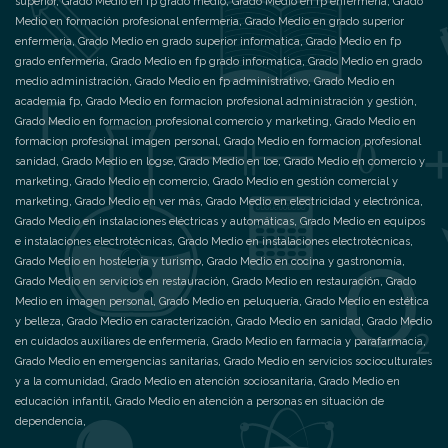
superior
,
Grado Medio en fp grado medio
,
Grado Medio en fp enfermeria
,
Grado
Medio en formación profesional enfermeria
,
Grado Medio en grado superior
enfermeria
,
Grado Medio en grado superior informatica
,
Grado Medio en fp
grado enfermeria
,
Grado Medio en fp grado informatica
,
Grado Medio en grado
medio administración
,
Grado Medio en fp administrativo
,
Grado Medio en
academia fp
,
Grado Medio en formacion profesional administración y gestión
,
Grado Medio en formacion profesional comercio y marketing
,
Grado Medio en
formacion profesional imagen personal
,
Grado Medio en formacion profesional
sanidad
,
Grado Medio en logse
,
Grado Medio en loe
,
Grado Medio en comercio y
marketing
,
Grado Medio en comercio
,
Grado Medio en gestión comercial y
marketing
,
Grado Medio en ver más
,
Grado Medio en electricidad y electrónica
,
Grado Medio en instalaciones eléctricas y automáticas
,
Grado Medio en equipos
e instalaciones electrotécnicas
,
Grado Medio en instalaciones electrotécnicas
,
Grado Medio en hostelería y turismo
,
Grado Medio en cocina y gastronomía
,
Grado Medio en servicios en restauración
,
Grado Medio en restauración
,
Grado
Medio en imagen personal
,
Grado Medio en peluquería
,
Grado Medio en estética
y belleza
,
Grado Medio en caracterización
,
Grado Medio en sanidad
,
Grado Medio
en cuidados auxiliares de enfermería
,
Grado Medio en farmacia y parafarmacia
,
Grado Medio en emergencias sanitarias
,
Grado Medio en servicios socioculturales
y a la comunidad
,
Grado Medio en atención sociosanitaria
,
Grado Medio en
educación infantil
,
Grado Medio en atención a personas en situación de
dependencia
,