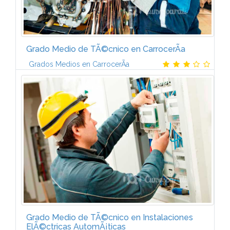
Grado Medio de TÃ©cnico en CarrocerÃ­a
Grados Medios en CarrocerÃ­a
Contenido temÃ¡tico. Â¿QuÃ© aprenderÃ¡s?-Este
Plan de FormaciÃ³n de TÃ©cnico en CarrocerÃ­a del
AutomÃ³vil incluye los temarios que aparecen a
continuaciÃ³n: 1. Elementos amovibles 2...
Grado Medio de TÃ©cnico en Instalaciones
ElÃ©ctricas AutomÃ¡ticas