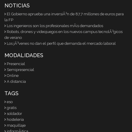
NOTICIAS
El Gobierno aprueba una inversiÃ³n de 87,7 millones de euros para
la FP
Los ingenieros son los profesionales mÃ¡s demandados
Robots, drones y videojuegos en los nuevos campus tecnolÃ³gicos
de verano
Los jÃ³venes no dan el perfil que demanda el mercado laboral
MODALIDADES
Presencial
Semipresencial
Online
A distancia
TAGS
eso
gratis
soldador
hosteleria
maquillaje
informÃ¡tica