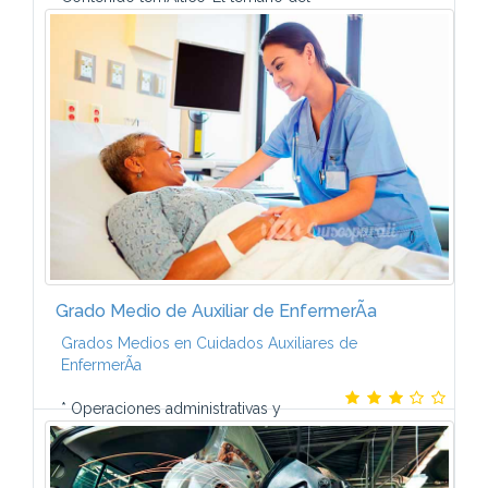
Curso de MecÃ¡nica de AutomÃ³vil a distancia lo
componen 8 mÃ³dulos formativos que contienen un
gran nÃºmero de ilustraciones, fotografÃ­as y...
Grado Medio de Auxiliar de EnfermerÃ­a
Grados Medios en Cuidados Auxiliares de
EnfermerÃ­a
* Operaciones administrativas y
documentaciÃ³n sanitaria* El ser humano ante la
enfermedad. * Bienestar de los pacientes:
necesidades de higiene, reposo y movimiento. * ...