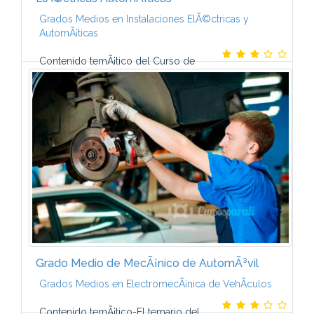
Grados Medios en Instalaciones ElÃ©ctricas y
AutomÃ¡ticas
Contenido temÃ¡tico del Curso de
TÃ©cnico en Instalaciones ElÃ©ctricas y
AutomÃ¡ticas-El programa de este Curso a distancia
de CCC integra los contenidos fundamentales que
deberÃ¡s...
Grado Medio de MecÃ¡nico de AutomÃ³vil
Grados Medios en ElectromecÃ¡nica de VehÃ­culos
Contenido temÃ¡tico-El temario del