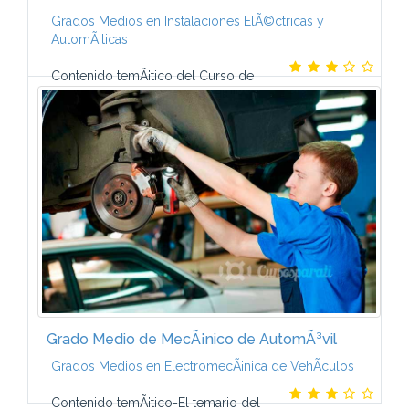
Grados Medios en Instalaciones ElÃ©ctricas y
AutomÃ¡ticas
Contenido temÃ¡tico del Curso de
TÃ©cnico en Instalaciones ElÃ©ctricas y
AutomÃ¡ticas-El programa de este Curso a distancia
de CCC integra los contenidos fundamentales que
deberÃ¡s...
Grado Medio de MecÃ¡nico de AutomÃ³vil
Grados Medios en ElectromecÃ¡nica de VehÃ­culos
Contenido temÃ¡tico-El temario del