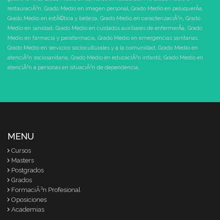
restauraciÃ³n
,
Grado Medio en imagen personal
,
Grado Medio en peluquerÃ­a
,
Grado Medio en estÃ©tica y belleza
,
Grado Medio en caracterizaciÃ³n
,
Grado
Medio en sanidad
,
Grado Medio en cuidados auxiliares de enfermerÃ­a
,
Grado
Medio en farmacia y parafarmacia
,
Grado Medio en emergencias sanitarias
,
Grado Medio en servicios socioculturales y a la comunidad
,
Grado Medio en
atenciÃ³n sociosanitaria
,
Grado Medio en educaciÃ³n infantil
,
Grado Medio en
atenciÃ³n a personas en situaciÃ³n de dependencia
,
MENU
Cursos
Masters
Postgrados
Grados
FormaciÃ³n Profesional
Oposiciones
Academias