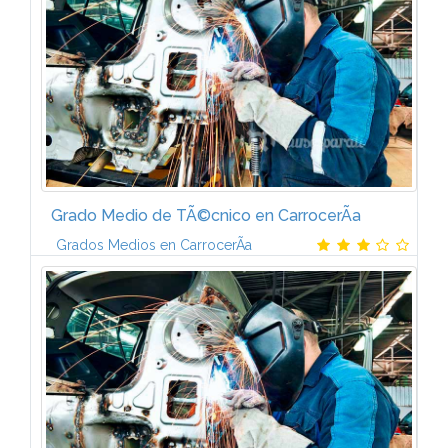
Grado Medio de TÃ©cnico en CarrocerÃ­a
Grados Medios en CarrocerÃ­a
Contenido temÃ¡tico. Â¿QuÃ© aprenderÃ¡s?-Este
Plan de FormaciÃ³n de TÃ©cnico en CarrocerÃ­a del
AutomÃ³vil incluye los temarios que aparecen a
continuaciÃ³n: 1. Elementos amovibles 2...