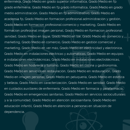
enfermeria
,
Grado Medio en grado superior informatica
,
Grado Medio en fp
grado enfermeria
,
Grado Medio en fp grado informatica
,
Grado Medio en grado
medio administración
,
Grado Medio en fp administrativo
,
Grado Medio en
academia fp
,
Grado Medio en formacion profesional administración y gestión
,
Grado Medio en formacion profesional comercio y marketing
,
Grado Medio en
formacion profesional imagen personal
,
Grado Medio en formacion profesional
sanidad
,
Grado Medio en logse
,
Grado Medio en loe
,
Grado Medio en comercio y
marketing
,
Grado Medio en comercio
,
Grado Medio en gestión comercial y
marketing
,
Grado Medio en ver más
,
Grado Medio en electricidad y electrónica
,
Grado Medio en instalaciones eléctricas y automáticas
,
Grado Medio en equipos
e instalaciones electrotécnicas
,
Grado Medio en instalaciones electrotécnicas
,
Grado Medio en hostelería y turismo
,
Grado Medio en cocina y gastronomía
,
Grado Medio en servicios en restauración
,
Grado Medio en restauración
,
Grado
Medio en imagen personal
,
Grado Medio en peluquería
,
Grado Medio en estética
y belleza
,
Grado Medio en caracterización
,
Grado Medio en sanidad
,
Grado Medio
en cuidados auxiliares de enfermería
,
Grado Medio en farmacia y parafarmacia
,
Grado Medio en emergencias sanitarias
,
Grado Medio en servicios socioculturales
y a la comunidad
,
Grado Medio en atención sociosanitaria
,
Grado Medio en
educación infantil
,
Grado Medio en atención a personas en situación de
dependencia
,