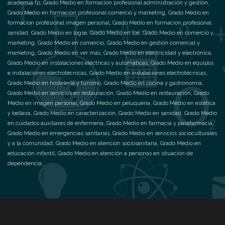
academia fp
,
Grado Medio en formacion profesional administración y gestión
,
Grado Medio en formacion profesional comercio y marketing
,
Grado Medio en
formacion profesional imagen personal
,
Grado Medio en formacion profesional
sanidad
,
Grado Medio en logse
,
Grado Medio en loe
,
Grado Medio en comercio y
marketing
,
Grado Medio en comercio
,
Grado Medio en gestión comercial y
marketing
,
Grado Medio en ver más
,
Grado Medio en electricidad y electrónica
,
Grado Medio en instalaciones eléctricas y automáticas
,
Grado Medio en equipos
e instalaciones electrotécnicas
,
Grado Medio en instalaciones electrotécnicas
,
Grado Medio en hostelería y turismo
,
Grado Medio en cocina y gastronomía
,
Grado Medio en servicios en restauración
,
Grado Medio en restauración
,
Grado
Medio en imagen personal
,
Grado Medio en peluquería
,
Grado Medio en estética
y belleza
,
Grado Medio en caracterización
,
Grado Medio en sanidad
,
Grado Medio
en cuidados auxiliares de enfermería
,
Grado Medio en farmacia y parafarmacia
,
Grado Medio en emergencias sanitarias
,
Grado Medio en servicios socioculturales
y a la comunidad
,
Grado Medio en atención sociosanitaria
,
Grado Medio en
educación infantil
,
Grado Medio en atención a personas en situación de
dependencia
,