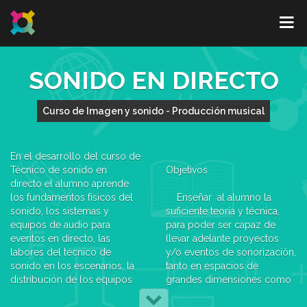
SONIDO EN DIRECTO
Curso de Imagen y sonido - Producción musical
En el desarrollo del curso de
Técnico de sonido en
Objetivos
directo el alumno aprende
los fundamentos físicos del
Enseñar al alumno la
sonido, los sistemas y
suficiente teoría y técnica,
equipos de audio para
para poder ser capaz de
eventos en directo, las
llevar adelante proyectos
labores del técnico de
y/o eventos de sonorización,
sonido en los escenarios, la
tanto en espacios de
distribución de los equipos
grandes dimensiones como
en el escenario, etc.
en los que no lo son.