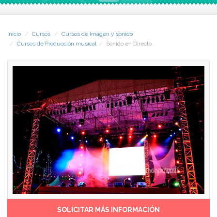
El Técnico de Sonido es un
Familiarizar al técnico con
miembro más del grupo en
los diferentes aparatos,
un concierto, totalmente
micrófonos y conexiones
necesario para que todo
existentes ya en locales a la
Inicio
Cursos
Cursos de Imagen y sonido
salga según lo previsto
hora de tener que hacerse
Cursos de Producción musical
Sonido en Directo
cargo del sistema de
El alumno, como técnico de
megafonía.
sonido profesional, también
Ser capaz de comprender
aprende a montar y manejar
las diferentes
los controles de monitores,
especificaciones y
el manejo y montaje de
cualidades del sistema al
control de PA, las técnicas
cual se enfrenta, para poder
antifeedback.
así elegir la mejor opción a la
hora del evento.
Con este curso de sonido en
Tener la capacidad de
directo serás capaz de
decidir donde y como hacer
decidir la ubicación de las
la correcta colocación de la
fuentes de sonido, conocer
o las distintas fuentes
las técnicas sonoras, de
sonoras
electroacústica... y formarte
Saber realizar el control
como profesional del sector.
de sonido (FOH)
SOLICITAR MÁS INFORMACIÓN