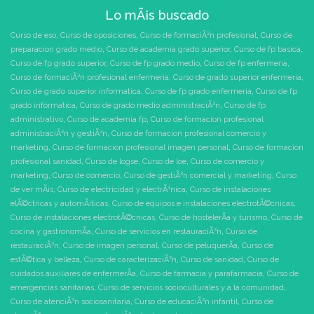
Lo mÃ¡s buscado
Curso de eso
,
Curso de oposiciones
,
Curso de formaciÃ³n profesional
,
Curso de
preparacion grado medio
,
Curso de academia grado superior
,
Curso de fp basica
,
Curso de fp grado superior
,
Curso de fp grado medio
,
Curso de fp enfermeria
,
Curso de formaciÃ³n profesional enfermeria
,
Curso de grado superior enfermeria
,
Curso de grado superior informatica
,
Curso de fp grado enfermeria
,
Curso de fp
grado informatica
,
Curso de grado medio administraciÃ³n
,
Curso de fp
administrativo
,
Curso de academia fp
,
Curso de formacion profesional
administraciÃ³n y gestiÃ³n
,
Curso de formacion profesional comercio y
marketing
,
Curso de formacion profesional imagen personal
,
Curso de formacion
profesional sanidad
,
Curso de logse
,
Curso de loe
,
Curso de comercio y
marketing
,
Curso de comercio
,
Curso de gestiÃ³n comercial y marketing
,
Curso
de ver mÃ¡s
,
Curso de electricidad y electrÃ³nica
,
Curso de instalaciones
elÃ©ctricas y automÃ¡ticas
,
Curso de equipos e instalaciones electrotÃ©cnicas
,
Curso de instalaciones electrotÃ©cnicas
,
Curso de hostelerÃ­a y turismo
,
Curso de
cocina y gastronomÃ­a
,
Curso de servicios en restauraciÃ³n
,
Curso de
restauraciÃ³n
,
Curso de imagen personal
,
Curso de peluquerÃ­a
,
Curso de
estÃ©tica y belleza
,
Curso de caracterizaciÃ³n
,
Curso de sanidad
,
Curso de
cuidados auxiliares de enfermerÃ­a
,
Curso de farmacia y parafarmacia
,
Curso de
emergencias sanitarias
,
Curso de servicios socioculturales y a la comunidad
,
Curso de atenciÃ³n sociosanitaria
,
Curso de educaciÃ³n infantil
,
Curso de