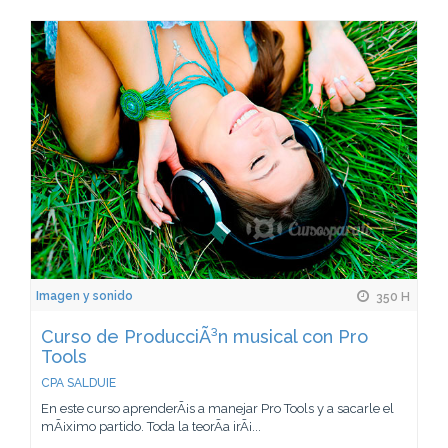
Imagen y sonido
350 H
Curso de ProducciÃ³n musical con Pro
Tools
CPA SALDUIE
En este curso aprenderÃ¡s a manejar Pro Tools y a sacarle el
mÃ¡ximo partido. Toda la teorÃ­a irÃ¡...