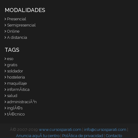
MODALIDADES
Presencial
Semipresencial
Online
A distancia
TAGS
eso
gratis
soldador
hosteleria
maquillaje
informÃ¡tica
salud
administraciÃ³n
inglÃ©s
tÃ©cnico
Â© 2007-2019
www.cursosparati.com
|
info@cursosparati.com
|
Anuncia aquÃ­ tu centro
|
PolÃ­tica de privacidad
|
Contacto