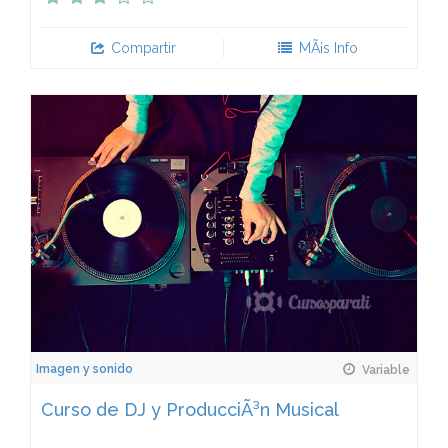
Compartir
MÃ¡s Info
Imagen y sonido
Variable
Curso de DJ y ProducciÃ³n Musical