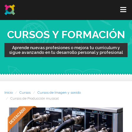
CURSOS Y FORMACIÓN
Aprende nuevas profesiones o mejora tu currículum y
sigue avanzando en tu desarrollo personal y profesional
Inicio
Cursos
Cursos de Imagen y sonido
Cursos de Producción musical