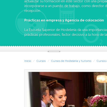
actualizar su formación en este sector con una prepa
incorporarse a un puesto de trabajo, como director d
recepción.
Prácticas en empresa y Agencia de colocación
La Escuela Superior de Hostelería da una importancia 
prácticas profesionales, factor decisivo a la hora de
Inicio
Cursos
Cursos de Hostelería y turismo
Cursos 