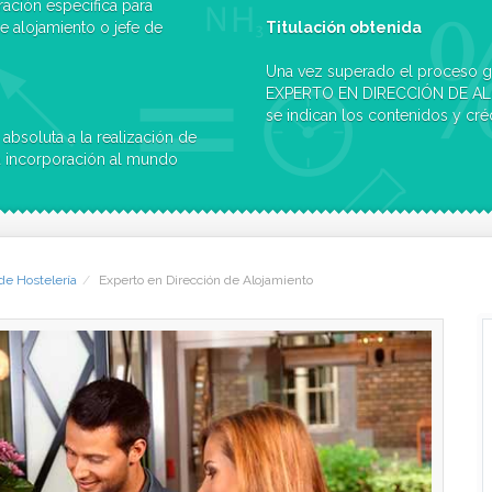
ración específica para
e alojamiento o jefe de
Titulación obtenida
Una vez superado el proceso glo
EXPERTO EN DIRECCIÓN DE ALOJ
se indican los contenidos y cré
absoluta a la realización de
 la incorporación al mundo
de Hostelería
Experto en Dirección de Alojamiento