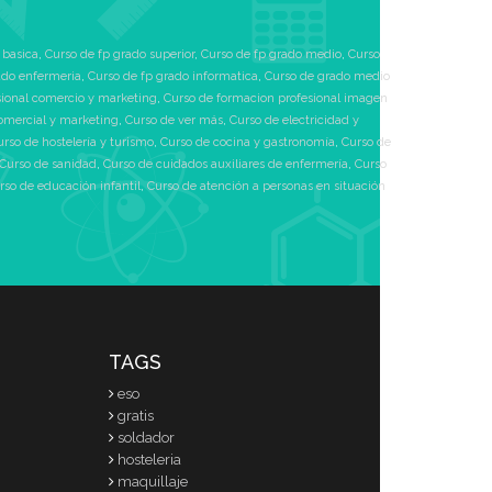
 basica
,
Curso de fp grado superior
,
Curso de fp grado medio
,
Curso
ado enfermeria
,
Curso de fp grado informatica
,
Curso de grado medio
sional comercio y marketing
,
Curso de formacion profesional imagen
omercial y marketing
,
Curso de ver más
,
Curso de electricidad y
urso de hostelería y turismo
,
Curso de cocina y gastronomía
,
Curso de
Curso de sanidad
,
Curso de cuidados auxiliares de enfermería
,
Curso
rso de educación infantil
,
Curso de atención a personas en situación
TAGS
eso
gratis
soldador
hosteleria
maquillaje