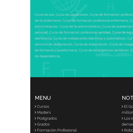
Curso de eso
,
Curso de oposiciones
,
Curso de formación profesio
de fp enfermeria
,
Curso de formación profesional enfermeria
,
Cu
administración
,
Curso de fp administrativo
,
Curso de academia 
personal
,
Curso de formacion profesional sanidad
,
Curso de logs
electrónica
,
Curso de instalaciones eléctricas y automáticas
,
Cur
servicios en restauración
,
Curso de restauración
,
Curso de image
de farmacia y parafarmacia
,
Curso de emergencias sanitarias
,
C
de dependencia
,
MENU
NOT
Cursos
El G
Masters
millon
Postgrados
Los i
Grados
dema
Formación Profesional
Robot