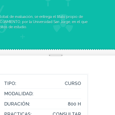
bal de evaluación, se entrega el título propio de
AMIENTO, por la Universidad San Jorge, en el que
ditos de estudio.
TIPO:
CURSO
MODALIDAD:
DURACIÓN:
800 H
PRACTICAS:
CONSULTAR