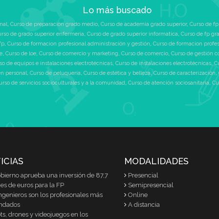
Lo más buscado
nal
,
Curso de preparacion grado medio
,
Curso de academia grado superior
,
Curso de fp
rso de grado superior enfermeria
,
Curso de grado superior informatica
,
Curso de fp gr
fp
,
Curso de formacion profesional administración y gestión
,
Curso de formacion profe
e
,
Curso de loe
,
Curso de comercio y marketing
,
Curso de comercio
,
Curso de gestión c
so de equipos e instalaciones electrotécnicas
,
Curso de instalaciones electrotécnicas
,
C
n personal
,
Curso de peluquería
,
Curso de estética y belleza
,
Curso de caracterización
,
urso de servicios socioculturales y a la comunidad
,
Curso de atención sociosanitaria
,
Cu
ICIAS
MODALIDADES
obierno aprueba una inversión de 87,7
Presencial
es de euros para la FP
Semipresencial
ngenieros son los profesionales más
Online
ndados
A distancia
s, drones y videojuegos en los