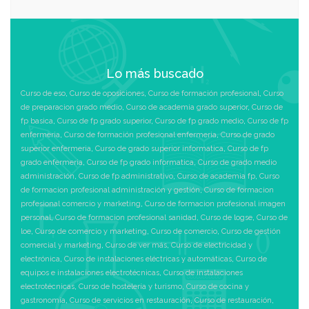
Lo más buscado
Curso de eso
,
Curso de oposiciones
,
Curso de formación profesional
,
Curso
de preparacion grado medio
,
Curso de academia grado superior
,
Curso de
fp basica
,
Curso de fp grado superior
,
Curso de fp grado medio
,
Curso de fp
enfermeria
,
Curso de formación profesional enfermeria
,
Curso de grado
superior enfermeria
,
Curso de grado superior informatica
,
Curso de fp
grado enfermeria
,
Curso de fp grado informatica
,
Curso de grado medio
administración
,
Curso de fp administrativo
,
Curso de academia fp
,
Curso
de formacion profesional administración y gestión
,
Curso de formacion
profesional comercio y marketing
,
Curso de formacion profesional imagen
personal
,
Curso de formacion profesional sanidad
,
Curso de logse
,
Curso de
loe
,
Curso de comercio y marketing
,
Curso de comercio
,
Curso de gestión
comercial y marketing
,
Curso de ver más
,
Curso de electricidad y
electrónica
,
Curso de instalaciones eléctricas y automáticas
,
Curso de
equipos e instalaciones electrotécnicas
,
Curso de instalaciones
electrotécnicas
,
Curso de hostelería y turismo
,
Curso de cocina y
gastronomía
,
Curso de servicios en restauración
,
Curso de restauración
,