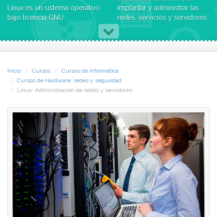
Linux es un sistema operativo
implantar y administrar las
bajo licencia GNU
redes, servicios y servidores
(GNU/Linux) con gran
que constituirán la base de
relevancia en el entorno
cualquier empresa.
empresarial. Los grandes
mainframes y
Objetivos
superordenadores lo han
Inicio
Cursos
Cursos de Informática
elegido por su eficacia a la
Con este curso aprenderás:
Cursos de Hardware, redes y seguridad
hora de gestionar los
- Adecuación del sistema a
Linux: Administración de redes y servidores
recursos y su bajo número
los requerimientos
de fallos. GNU/Linux
empresariales para optimizar
dispone de una multitud de
el rendimiento.
herramientas que realizan las
- Programación de scripts de
mismas funciones que las de
shell/consola que
código cerrado, así como
automatizarán tareas
distintos entornos gráficos
complejas de administración.
con los que familiarizarnos,
- Implantación de métodos
pudiendo elegir el que más
de seguridad y gestión de
nos convenga en cada
errores necesarios para
momento.
salvaguardar los datos y la
Desarrollado por una
integridad del sistema en
comunidad de
caso de error.