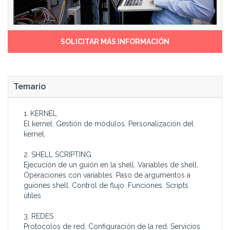
programadores de Software
- Instalación y administración
Libre, dispone de una gran
de servidores bajo Linux.
solidez y estabilidad, así
- Instalación y administración
como de
de servicios de red que
SOLICITAR MÁS INFORMACIÓN
actualizaciones periódicas
darán soporte y
de distribución. Por estas
funcionalidades dentro de la
razones muchas empresas
empresa.
han establecido Linux como
Temario
1. KERNEL
El kernel. Gestión de módulos. Personalización del
kernel.
2. SHELL SCRIPTING
Ejecución de un guión en la shell. Variables de shell.
Operaciones con variables. Paso de argumentos a
guiones shell. Control de flujo. Funciones. Scripts
útiles
3. REDES
Protocolos de red. Configuración de la red. Servicios