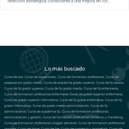
dirección estratégica conducente a una mejora en los...
Lo más buscado
Curso de eso
,
Curso de oposiciones
,
Curso de formación profesional
,
Curso de
preparacion grado medio
,
Curso de academia grado superior
,
Curso de fp basica
,
Curso de fp grado superior
,
Curso de fp grado medio
,
Curso de fp enfermeria
,
Curso de formación profesional enfermeria
,
Curso de grado superior enfermeria
,
Curso de grado superior informatica
,
Curso de fp grado enfermeria
,
Curso de fp
grado informatica
,
Curso de grado medio administración
,
Curso de fp
administrativo
,
Curso de academia fp
,
Curso de formacion profesional
administración y gestión
,
Curso de formacion profesional comercio y marketing
,
Curso de formacion profesional imagen personal
,
Curso de formacion profesional
sanidad
,
Curso de logse
,
Curso de loe
,
Curso de comercio y marketing
,
Curso de