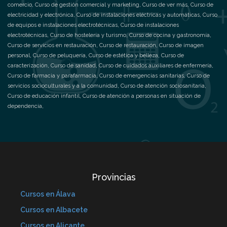
comercio
,
Curso de gestión comercial y marketing
,
Curso de ver más
,
Curso de
electricidad y electrónica
,
Curso de instalaciones eléctricas y automáticas
,
Curso
de equipos e instalaciones electrotécnicas
,
Curso de instalaciones
electrotécnicas
,
Curso de hostelería y turismo
,
Curso de cocina y gastronomía
,
Curso de servicios en restauración
,
Curso de restauración
,
Curso de imagen
personal
,
Curso de peluquería
,
Curso de estética y belleza
,
Curso de
caracterización
,
Curso de sanidad
,
Curso de cuidados auxiliares de enfermería
,
Curso de farmacia y parafarmacia
,
Curso de emergencias sanitarias
,
Curso de
servicios socioculturales y a la comunidad
,
Curso de atención sociosanitaria
,
Curso de educación infantil
,
Curso de atención a personas en situación de
dependencia
,
Provincias
Cursos en Álava
Cursos en Albacete
Cursos en Alicante