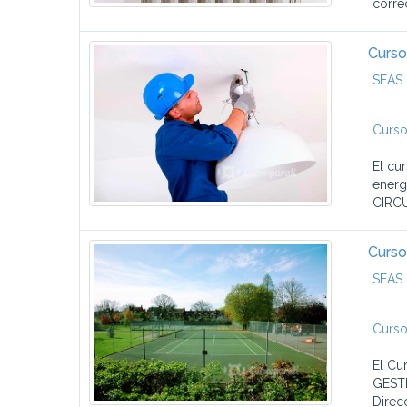
corre
Curso
SEAS 
Curso
El cu
energ
CIRCU
Curso
SEAS 
Curso
El Cu
GESTI
Direcc