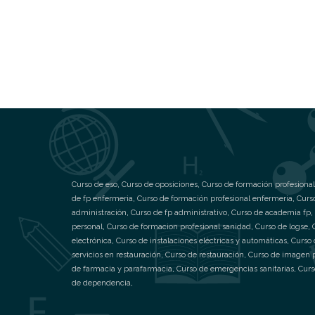
Curso de eso
,
Curso de oposiciones
,
Curso de formación profesional
de fp enfermeria
,
Curso de formación profesional enfermeria
,
Curs
administración
,
Curso de fp administrativo
,
Curso de academia fp
,
personal
,
Curso de formacion profesional sanidad
,
Curso de logse
,
electrónica
,
Curso de instalaciones eléctricas y automáticas
,
Curso 
servicios en restauración
,
Curso de restauración
,
Curso de imagen 
de farmacia y parafarmacia
,
Curso de emergencias sanitarias
,
Curs
de dependencia
,