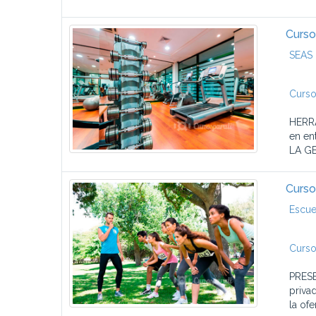
Curso
SEAS 
Curso
HERRA
en en
LA GE
Curso
Escue
Curso
PRESE
priva
la ofe