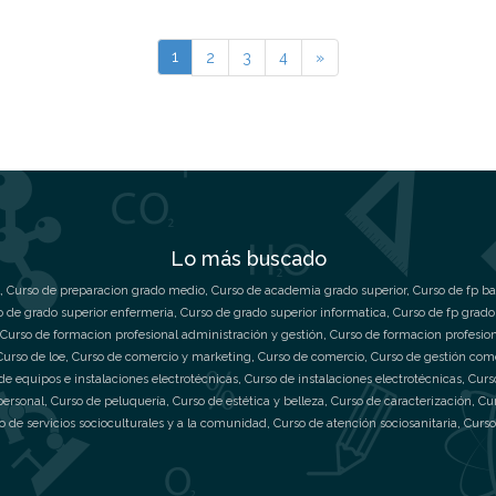
1
2
3
4
»
Lo más buscado
,
Curso de preparacion grado medio
,
Curso de academia grado superior
,
Curso de fp ba
o de grado superior enfermeria
,
Curso de grado superior informatica
,
Curso de fp grado
Curso de formacion profesional administración y gestión
,
Curso de formacion profesio
Curso de loe
,
Curso de comercio y marketing
,
Curso de comercio
,
Curso de gestión com
de equipos e instalaciones electrotécnicas
,
Curso de instalaciones electrotécnicas
,
Curs
personal
,
Curso de peluquería
,
Curso de estética y belleza
,
Curso de caracterización
,
Cu
o de servicios socioculturales y a la comunidad
,
Curso de atención sociosanitaria
,
Curso