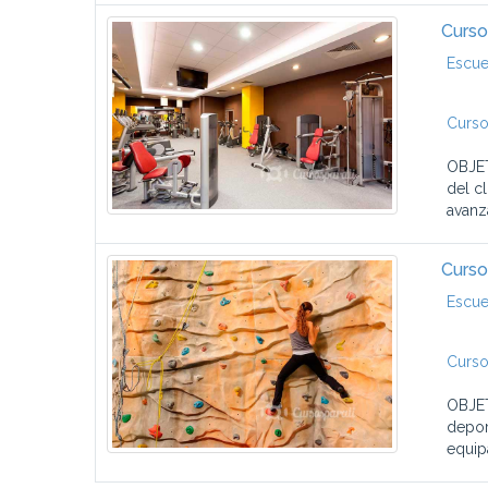
Curso
Escue
Curso
OBJET
del c
avanz
Curso
Escue
Curso
OBJET
depor
equip