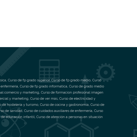
sica
,
Curso de fp grado superior
,
Curso de fp grado medio
,
Curso
 enfermeria
,
Curso de fp grado informatica
,
Curso de grado medio
nal comercio y marketing
,
Curso de formacion profesional imagen
ercial y marketing
,
Curso de ver más
,
Curso de electricidad y
o de hostelería y turismo
,
Curso de cocina y gastronomía
,
Curso de
rso de sanidad
,
Curso de cuidados auxiliares de enfermería
,
Curso
 de educación infantil
,
Curso de atención a personas en situación