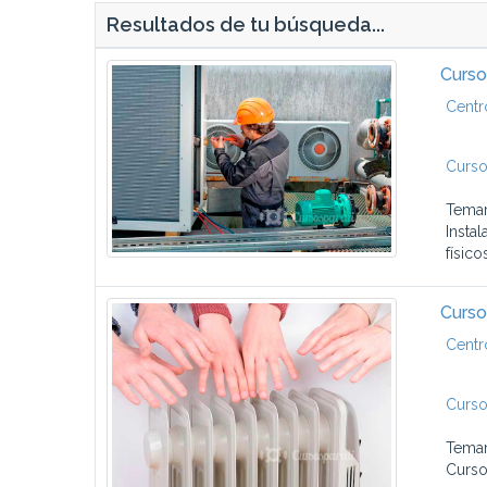
Resultados de tu búsqueda...
Curso
Centr
Curso
Temar
Insta
físico
Curso
Centr
Curso
Temar
Curso