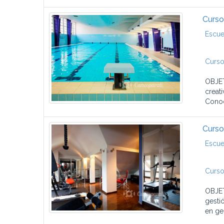
Curso
Escue
Curso
OBJET
creat
Conoc
Curso
Escue
Curso
OBJET
gesti
en gen