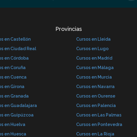
Provincias
s en Castellón
Cursos en Lleida
os en Ciudad Real
Cursos en Lugo
os en Córdoba
Cursos en Madrid
os en Coruña
Cursos en Málaga
os en Cuenca
Cursos en Murcia
os en Girona
Cursos en Navarra
os en Granada
Cursos en Ourense
os en Guadalajara
Cursos en Palencia
os en Guipúzcoa
Cursos en Las Palmas
os en Huelva
Cursos en Pontevedra
os en Huesca
Cursos en La Rioja