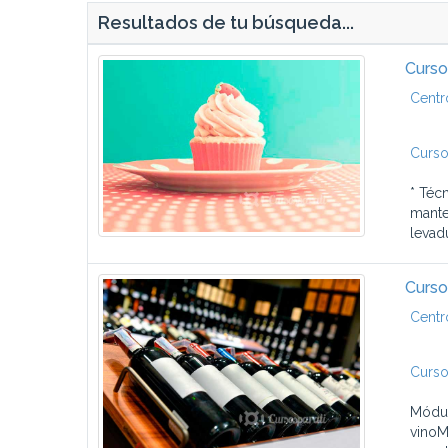
Resultados de tu búsqueda...
Curso
Centr
Curso
* Téc
mante
levadu
Curso
Centr
Curso
Módul
vinoM