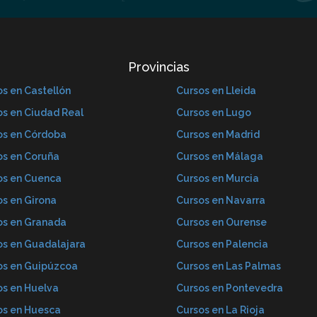
Provincias
s en Castellón
Cursos en Lleida
os en Ciudad Real
Cursos en Lugo
os en Córdoba
Cursos en Madrid
os en Coruña
Cursos en Málaga
os en Cuenca
Cursos en Murcia
os en Girona
Cursos en Navarra
os en Granada
Cursos en Ourense
os en Guadalajara
Cursos en Palencia
os en Guipúzcoa
Cursos en Las Palmas
os en Huelva
Cursos en Pontevedra
os en Huesca
Cursos en La Rioja