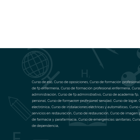
Curso de eso
,
Curso de oposiciones
,
Curso de formación profesional
de fp enfermeria
,
Curso de formación profesional enfermeria
,
Curs
administración
,
Curso de fp administrativo
,
Curso de academia fp
,
personal
,
Curso de formacion profesional sanidad
,
Curso de logse
,
electrónica
,
Curso de instalaciones eléctricas y automáticas
,
Curso 
servicios en restauración
,
Curso de restauración
,
Curso de imagen 
de farmacia y parafarmacia
,
Curso de emergencias sanitarias
,
Curs
de dependencia
,