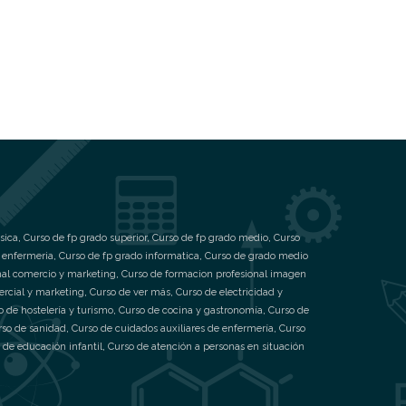
sica
,
Curso de fp grado superior
,
Curso de fp grado medio
,
Curso
 enfermeria
,
Curso de fp grado informatica
,
Curso de grado medio
nal comercio y marketing
,
Curso de formacion profesional imagen
ercial y marketing
,
Curso de ver más
,
Curso de electricidad y
o de hostelería y turismo
,
Curso de cocina y gastronomía
,
Curso de
rso de sanidad
,
Curso de cuidados auxiliares de enfermería
,
Curso
 de educación infantil
,
Curso de atención a personas en situación