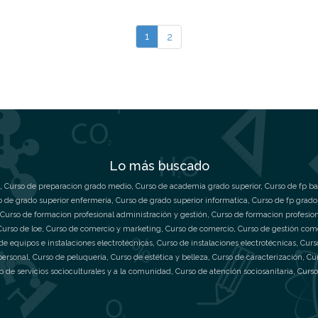
1
2
Lo más buscado
,
Curso de preparacion grado medio
,
Curso de academia grado superior
,
Curso de fp ba
o de grado superior enfermeria
,
Curso de grado superior informatica
,
Curso de fp grado
Curso de formacion profesional administración y gestión
,
Curso de formacion profesio
Curso de loe
,
Curso de comercio y marketing
,
Curso de comercio
,
Curso de gestión com
de equipos e instalaciones electrotécnicas
,
Curso de instalaciones electrotécnicas
,
Curs
personal
,
Curso de peluquería
,
Curso de estética y belleza
,
Curso de caracterización
,
Cu
o de servicios socioculturales y a la comunidad
,
Curso de atención sociosanitaria
,
Curso