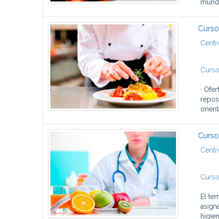
mundo
Curso
Centr
Curso
· Ofe
repos
orient
Curso
Centr
Curso
El te
asigna
higien