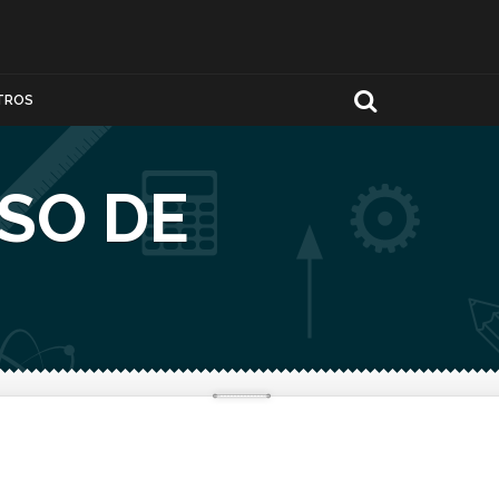
TROS
SO DE
N