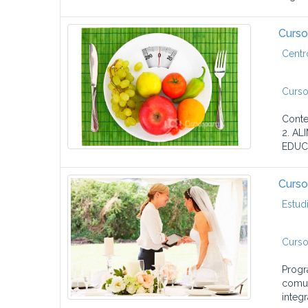
Curso
Centr
Curso
Cont
2. AL
EDUCA
Curso
Estud
Curso
Progr
comun
integr