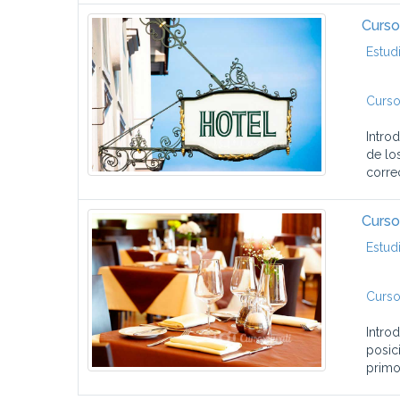
Curso
Estud
Curso
Intro
de lo
corre
Curso
Estud
Curso
Intro
posici
primor