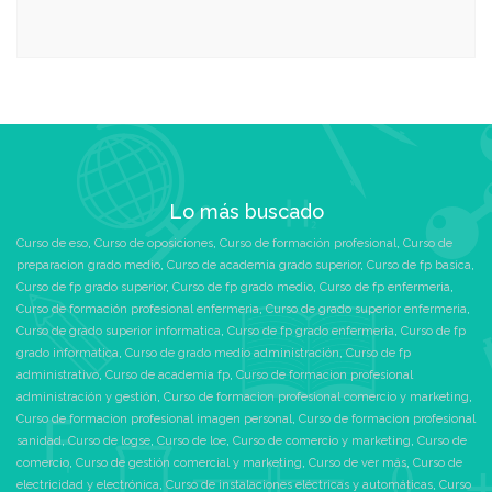
Lo más buscado
Curso de eso
,
Curso de oposiciones
,
Curso de formación profesional
,
Curso de
preparacion grado medio
,
Curso de academia grado superior
,
Curso de fp basica
,
Curso de fp grado superior
,
Curso de fp grado medio
,
Curso de fp enfermeria
,
Curso de formación profesional enfermeria
,
Curso de grado superior enfermeria
,
Curso de grado superior informatica
,
Curso de fp grado enfermeria
,
Curso de fp
grado informatica
,
Curso de grado medio administración
,
Curso de fp
administrativo
,
Curso de academia fp
,
Curso de formacion profesional
administración y gestión
,
Curso de formacion profesional comercio y marketing
,
Curso de formacion profesional imagen personal
,
Curso de formacion profesional
sanidad
,
Curso de logse
,
Curso de loe
,
Curso de comercio y marketing
,
Curso de
comercio
,
Curso de gestión comercial y marketing
,
Curso de ver más
,
Curso de
electricidad y electrónica
,
Curso de instalaciones eléctricas y automáticas
,
Curso