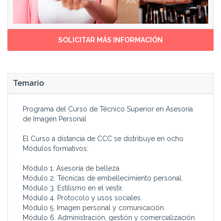
de Imagen Personal-
y formación de personal.
Una vez finalizado el Curso
Departamentos de
de Técnico Superior en
peluquería y de estética en
Asesoría de Imagen Personal,
empresas dedicadas al
SOLICITAR MÁS INFORMACIÓN
tendrás los conocimientos
tratamiento de la imagen
necesarios para orientar al
personal integral.
cliente:
Publicidad y medios de
comunicación visual.
Temario
Sobre el embellecimiento
Salones de peluquería e
personal y sobre el estilo de
institutos de belleza.
indumentaria y
Clínicas de medicina estética.
Programa del Curso de Técnico Superior en Asesoría
complementos.
Podrás encontrar empleo en
de Imagen Personal
En las actuaciones de
una asesoría, o establecer tu
protocolo y en los usos y
propio negocio como:
El Curso a distancia de CCC se distribuye en ocho
habilidades sociales.
Módulos formativos:
Sobre los aspectos
Asesor de imagen.
relacionados con la imagen
Asesor de protocolo.
Módulo 1. Asesoría de belleza.
para la comparecencia ante
Técnico en relaciones
Módulo 2. Técnicas de embellecimiento personal.
públicos y audiencias.
públicas.
Módulo 3. Estilismo en el vestir.
En la adecuación de la
Solicitar información
Módulo 4. Protocolo y usos sociales.
Módulo 5. Imagen personal y comunicación.
Módulo 6. Administración, gestión y comercialización