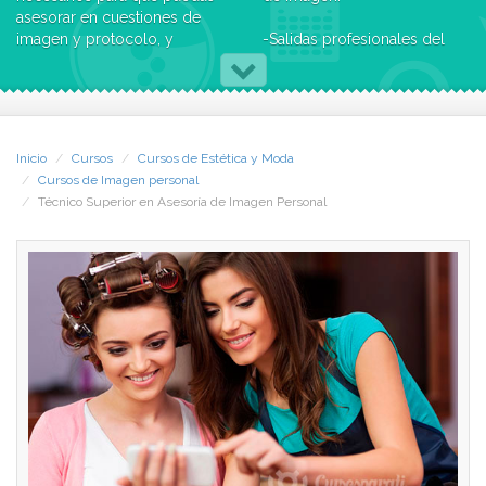
asesorar en cuestiones de
imagen y protocolo, y
-Salidas profesionales del
ejercer una de las
Curso de Técnico Superior
profesiones más
en Asesoría de Imagen
demandadas hoy día.
Personal-
Al terminar este Curso de
Mucha gente depende de su
Técnico Superior en Asesoría
Inicio
Cursos
Cursos de Estética y Moda
imagen personal para
de Imagen Personal a
Cursos de Imagen personal
trabajar, desde modelos
distancia podrás trabajar
Técnico Superior en Asesoría de Imagen Personal
hasta altos directivos: tú
como asesor de imagen o
podrás aconsejarles e
de estilismo en el mundo
indicarles lo que más les
audiovisual (publicidad,
conviene.
espectáculos, televisión y
cine...), en peluquerías y
Si lo deseas, al finalizar este
salones de belleza, o
Curso a distancia podrás
encontrar empleo en:
presentarte a las pruebas
libres para obtener el Título
Equipos multidisciplinares de
Oficial de FP.
asesoramiento y consultorías
sobre imagen personal y
-Objetivos del Curso de
comunicación.
Técnico Superior en Asesoría
Departamentos de selección